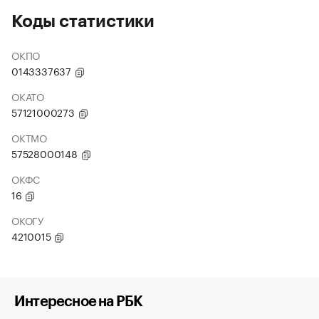
Коды статистики
ОКПО
0143337637
ОКАТО
57121000273
ОКТМО
57528000148
ОКФС
16
ОКОГУ
4210015
Интересное на РБК