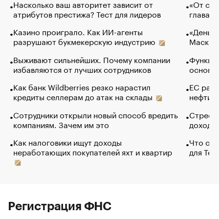
Насколько ваш авторитет зависит от
«От спо
атрибутов престижа? Тест для лидеров
глава к
Казино проиграло. Как ИИ-агенты
«Деньги
разрушают букмекерскую индустрию
Маск в 
Выживают сильнейших. Почему компании
Функции
избавляются от лучших сотрудников
основ э
Как банк Wildberries резко нарастил
ЕС раз
кредиты селлерам до атак на склады
нефти —
Сотрудники открыли новый способ вредить
Стресс 
компаниям. Зачем им это
доходов
Как налоговики ищут доходы
Что обв
неработающих покупателей яхт и квартир
для Tel
Регистрация ФНС