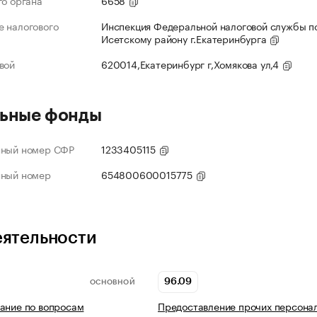
го органа
6658
 налогового
Инспекция Федеральной налоговой службы по
Исетскому району г.Екатеринбурга
вой
620014,Екатеринбург г,Хомякова ул,4
ьные фонды
нный номер СФР
1233405115
нный номер
654800600015775
еятельности
96.09
ОСНОВНОЙ
ание по вопросам
Предоставление прочих персона