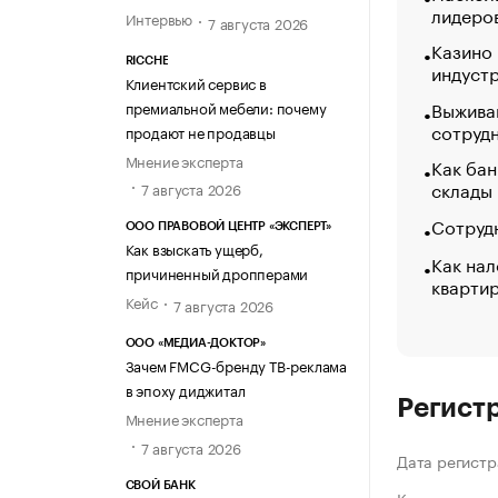
лидеро
Интервью
7 августа 2026
Казино
RICCHE
индуст
Клиентский сервис в
Выжива
премиальной мебели: почему
сотруд
продают не продавцы
Мнение эксперта
Как бан
склады
7 августа 2026
Сотрудн
ООО ПРАВОВОЙ ЦЕНТР «ЭКСПЕРТ»
Как взыскать ущерб,
Как нал
причиненный дропперами
кварти
Кейс
7 августа 2026
ООО «МЕДИА-ДОКТОР»
Зачем FMCG-бренду ТВ-реклама
в эпоху диджитал
Регист
Мнение эксперта
7 августа 2026
Дата регистр
СВОЙ БАНК