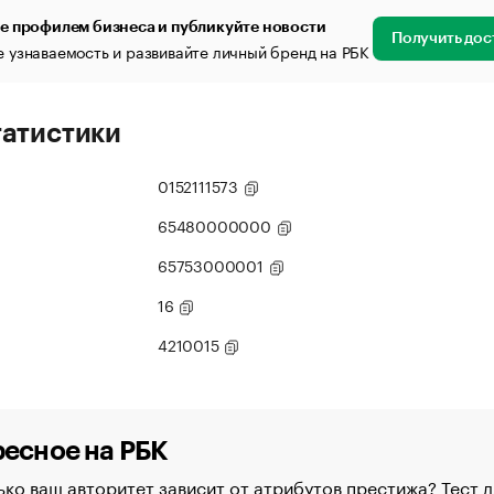
е профилем бизнеса и публикуйте новости
Получить дос
 узнаваемость и развивайте личный бренд на РБК
татистики
0152111573
65480000000
65753000001
16
4210015
есное на РБК
ко ваш авторитет зависит от атрибутов престижа? Тест д