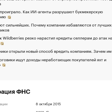
в
 проиграло. Как ИИ-агенты разрушают букмекерскую
рию
ют сильнейших. Почему компании избавляются от лучших
ников
к Wildberries резко нарастил кредиты селлерам до атак н
ики открыли новый способ вредить компаниям. Зачем им
оговики ищут доходы неработающих покупателей яхт и
р
рация ФНС
ации
8 октября 2015