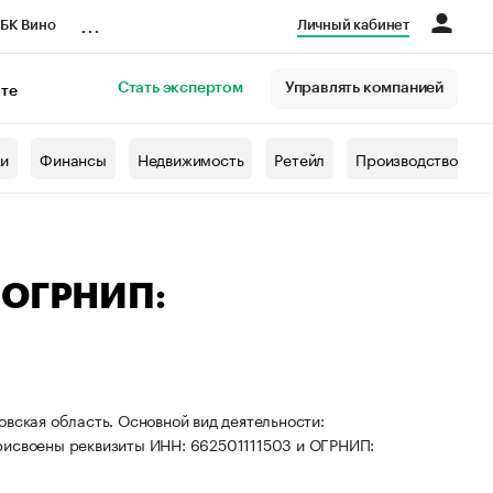
...
БК Вино
Личный кабинет
Стать экспертом
Управлять компанией
кте
азета
жи
Финансы
Недвижимость
Ретейл
Производство
— ОГРНИП:
овская область. Основной вид деятельности:
присвоены реквизиты ИНН: 662501111503 и ОГРНИП: