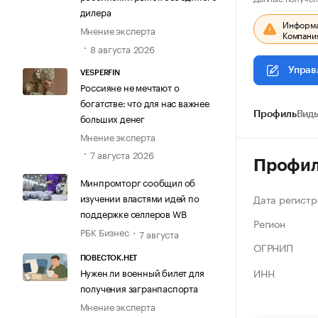
дилера
Информац
Мнение эксперта
Компания
8 августа 2026
Управ
VESPERFIN
Россияне не мечтают о
богатстве: что для нас важнее
Профиль
Виды
больших денег
Мнение эксперта
7 августа 2026
Профи
Минпромторг сообщил об
изучении властями идей по
Дата регистр
поддержке селлеров WB
Регион
РБК Бизнес
7 августа
ОГРНИП
ПОВЕСТОК.НЕТ
ИНН
Нужен ли военный билет для
получения загранпаспорта
Мнение эксперта