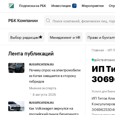
Подписка на РБК
Инвестиции
Мероприятия
Отр
Спорт
Школа управления РБК
РБК Образование
РБ
РБК Компании
Город
Стиль
Крипто
РБК Бизнес-среда
Дискусси
Выбор редакции
Менеджмент и HR
Право и бухгал
Спецпроекты СПб
Конференции СПб
Спецпроекты
Главная
ИП Т
Технологии и медиа
Финансы
Рынок наличной валют
Лента публикаций
ДЕЙСТВУЕТ
ОБНО
RUSSIFICATION.RU
ИП Т
Почему спрос на электромобили
из Китая смещается в сторону
3069
гибридов
Мнение эксперта
Услуги для бизн
8 августа 2026
ИП Титов Але
Консультиров
RUSSIFICATION.RU
Как Volkswagen вернулся на
3069625304
российский рынок без единого
Данные получен