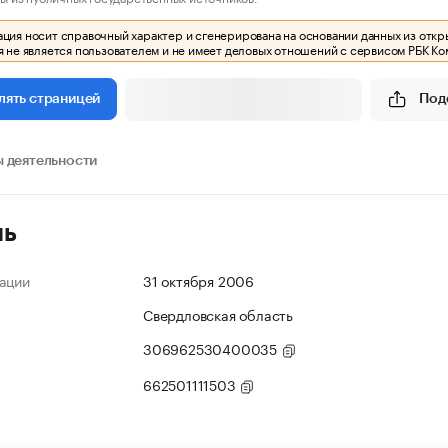
ия носит справочный характер и сгенерирована на основании данных из откр
 не является пользователем и не имеет деловых отношений с сервисом РБК Ко
Под
лять страницей
 деятельности
ль
ации
31 октября 2006
Свердловская область
306962530400035
662501111503