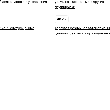
 деятельности и управления
услуг, не включенных в другие
группировки
45.32
е конъюнктуры рынка
Торговля розничная автомобиль
деталями, узлами и принадлежно