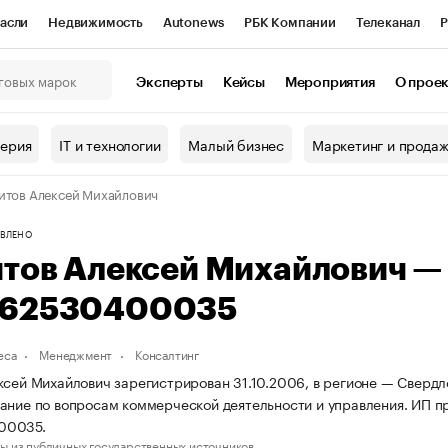
асли
Недвижимость
Autonews
РБК Компании
Телеканал
Р
К Курсы
РБК Life
Тренды
Визионеры
Национальные проекты
Эксперты
Кейсы
Мероприятия
О прое
онный клуб
Исследования
Кредитные рейтинги
Франшизы
Г
терия
IT и технологии
Малый бизнес
Маркетинг и прода
Проверка контрагентов
Политика
Экономика
Бизнес
итов Алексей Михайлович
ы
ВЛЕНО
итов Алексей Михайлович 
62530400035
еса
Менеджмент
Консалтинг
ксей Михайлович зарегистрирован 31.10.2006, в регионе — Свердл
ание по вопросам коммерческой деятельности и управления. ИП 
00035.
ы из публичных государственных источников.