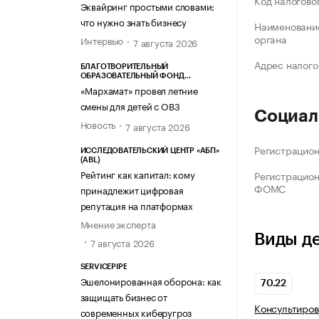
Код налогово
Эквайринг простыми словами:
что нужно знать бизнесу
Наименование
органа
Интервью
7 августа 2026
Адрес налого
БЛАГОТВОРИТЕЛЬНЫЙ
ОБРАЗОВАТЕЛЬНЫЙ ФОНД
«МАРХАМАТ»
«Мархамат» провел летние
смены для детей с ОВЗ
Социал
Новость
7 августа 2026
Регистрацио
ИССЛЕДОВАТЕЛЬСКИЙ ЦЕНТР «АБП»
(ABL)
Рейтинг как капитал: кому
Регистрацио
ФОМС
принадлежит цифровая
репутация на платформах
Мнение эксперта
Виды д
7 августа 2026
SERVICEPIPE
Эшелонированная оборона: как
70.22
защищать бизнес от
Консультиров
современных киберугроз