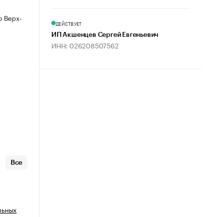
 Верх-
ДЕЙСТВУЕТ
ИП Акшенцев Сергей Евгеньевич
ИНН: 026208507562
Все
льных