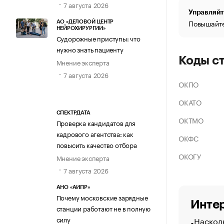
7 августа 2026
Управляйт
Повышайте
АО «ДЕЛОВОЙ ЦЕНТР
НЕЙРОХИРУРГИИ»
Судорожные приступы: что
нужно знать пациенту
Коды с
Мнение эксперта
7 августа 2026
ОКПО
ОКАТО
СПЕКТРДАТА
ОКТМО
Проверка кандидатов для
кадрового агентства: как
ОКФС
повысить качество отбора
ОКОГУ
Мнение эксперта
7 августа 2026
АНО «АИПР»
Почему московские зарядные
Интер
станции работают не в полную
Насколь
силу