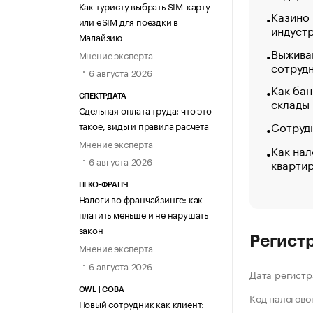
Как туристу выбрать SIM-карту
Казино
или eSIM для поездки в
индуст
Малайзию
Выжива
Мнение эксперта
сотруд
6 августа 2026
Как бан
СПЕКТРДАТА
склады
Сдельная оплата труда: что это
Сотрудн
такое, виды и правила расчета
Мнение эксперта
Как нал
6 августа 2026
кварти
НЕКО-ФРАНЧ
Налоги во франчайзинге: как
платить меньше и не нарушать
закон
Регист
Мнение эксперта
6 августа 2026
Дата регистр
OWL | СОВА
Код налогово
Новый сотрудник как клиент: