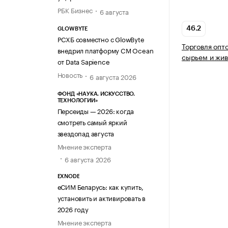
РБК Бизнес
6 августа
46.2
GLOWBYTE
РСХБ совместно с GlowByte
Торговля опт
внедрил платформу CM Ocean
сырьем и жи
от Data Sapience
Новость
6 августа 2026
ФОНД «НАУКА. ИСКУССТВО.
ТЕХНОЛОГИИ»
Персеиды — 2026: когда
смотреть самый яркий
звездопад августа
Мнение эксперта
6 августа 2026
EXNODE
еСИМ Беларусь: как купить,
установить и активировать в
2026 году
Мнение эксперта