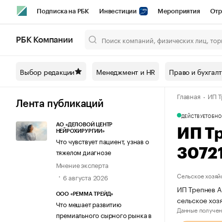
Подписка на РБК
Инвестиции
Мероприятия
Отр
Спорт
Школа управления РБК
РБК Образование
РБ
РБК Компании
Город
Стиль
Крипто
РБК Бизнес-среда
Дискусси
Выбор редакции
Менеджмент и HR
Право и бухгал
Спецпроекты СПб
Конференции СПб
Спецпроекты
Главная
ИП Т
Технологии и медиа
Финансы
Рынок наличной валют
Лента публикаций
ДЕЙСТВУЕТ
ОБНО
АО «ДЕЛОВОЙ ЦЕНТР
ИП Т
НЕЙРОХИРУРГИИ»
Что чувствует пациент, узнав о
3072
тяжелом диагнозе
Мнение эксперта
Сельское хозяй
6 августа 2026
ИП Трепнев А
ООО «РЕММА ТРЕЙД»
сельское хоз
Что мешает развитию
Данные получен
премиального сырного рынка в