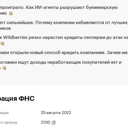
 проиграло. Как ИИ-агенты разрушают букмекерскую
рию
ют сильнейших. Почему компании избавляются от лучших
ников
к Wildberries резко нарастил кредиты селлерам до атак н
ики открыли новый способ вредить компаниям. Зачем им
оговики ищут доходы неработающих покупателей яхт и
р
рация ФНС
ации
25 августа 2022
го органа
2100