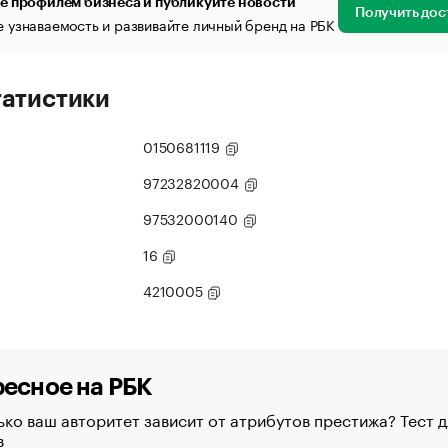
е профилем бизнеса и публикуйте новости
Получить дос
 узнаваемость и развивайте личный бренд на РБК
татистики
0150681119
97232820004
97532000140
16
4210005
есное на РБК
ко ваш авторитет зависит от атрибутов престижа? Тест д
в