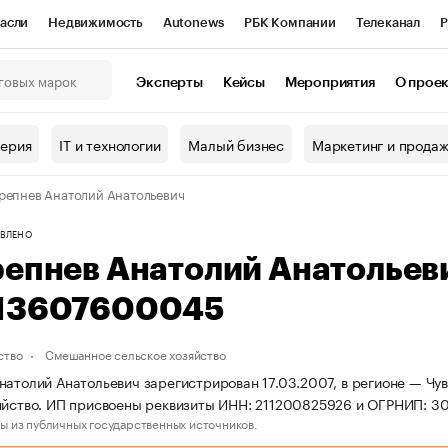
асли
Недвижимость
Autonews
РБК Компании
Телеканал
Р
К Курсы
РБК Life
Тренды
Визионеры
Национальные проекты
Эксперты
Кейсы
Мероприятия
О прое
онный клуб
Исследования
Кредитные рейтинги
Франшизы
Г
терия
IT и технологии
Малый бизнес
Маркетинг и прода
Проверка контрагентов
Политика
Экономика
Бизнес
репнев Анатолий Анатольевич
ы
ВЛЕНО
репнев Анатолий Анатольев
13607600045
ство
Смешанное сельское хозяйство
натолий Анатольевич зарегистрирован 17.03.2007, в регионе — Чу
яйство. ИП присвоены реквизиты ИНН: 211200825926 и ОГРНИП: 
ы из публичных государственных источников.