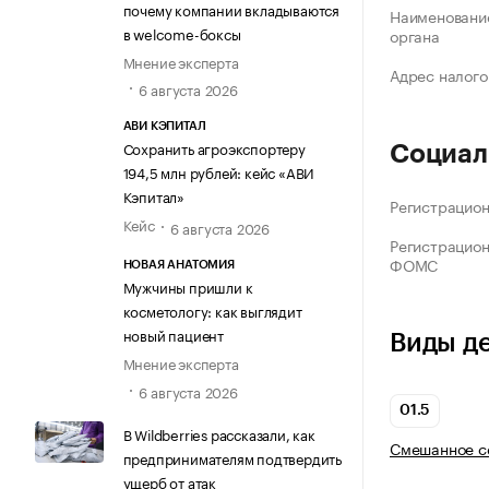
почему компании вкладываются
Наименование
в welcome-боксы
органа
Мнение эксперта
Адрес налого
6 августа 2026
АВИ КЭПИТАЛ
Сохранить агроэкспортеру
Социал
194,5 млн рублей: кейс «АВИ
Кэпитал»
Регистрацио
Кейс
6 августа 2026
Регистрацио
ФОМС
НОВАЯ АНАТОМИЯ
Мужчины пришли к
косметологу: как выглядит
новый пациент
Виды д
Мнение эксперта
6 августа 2026
01.5
В Wildberries рассказали, как
Смешанное се
предпринимателям подтвердить
ущерб от атак