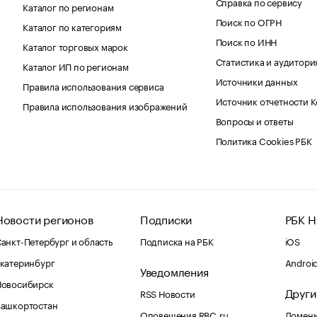
Справка по сервису
Каталог по регионам
Поиск по ОГРН
Каталог по категориям
Поиск по ИНН
Каталог торговых марок
Статистика и аудитори
Каталог ИП по регионам
Источники данных
Правила использования сервиса
Источник отчетности 
Правила использования изображений
Вопросы и ответы
Политика Cookies РБК
Новости регионов
Подписки
РБК Н
анкт-Петербург и область
Подписка на РБК
iOS
катеринбург
Androi
Уведомления
Новосибирск
Други
RSS Новости
Башкортостан
Оповещения RBC.ru
Домены