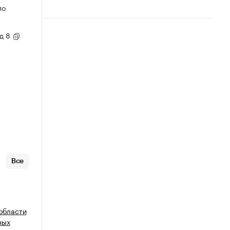
по
 д 8
Все
 области
ных