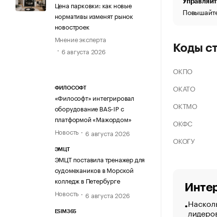
Управляйт
Цена парковки: как новые
Повышайте
нормативы изменят рынок
новостроек
Мнение эксперта
Коды с
6 августа 2026
ОКПО
ОКАТО
ФИЛОСОФТ
«Философт» интегрировал
ОКТМО
оборудование BAS-IP с
платформой «Мажордом»
ОКФС
Новость
6 августа 2026
ОКОГУ
ЭМЦТ
ЭМЦТ поставила тренажер для
судомехаников в Морской
колледж в Петербурге
Интер
Новость
6 августа 2026
Насколь
лидеро
ESIM365