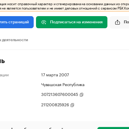
ия носит справочный характер и сгенерирована на основании данных из откр
 не является пользователем и не имеет деловых отношений с сервисом РБК Ко
Подписаться на изменения
По
лять страницей
 деятельности
ль
ации
17 марта 2007
Чувашская Республика
307213607600045
211200825926