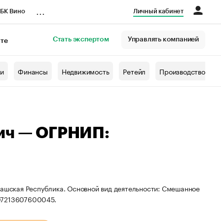
...
БК Вино
Личный кабинет
Стать экспертом
Управлять компанией
кте
азета
жи
Финансы
Недвижимость
Ретейл
Производство
ич — ОГРНИП:
вашская Республика. Основной вид деятельности: Смешанное
307213607600045.