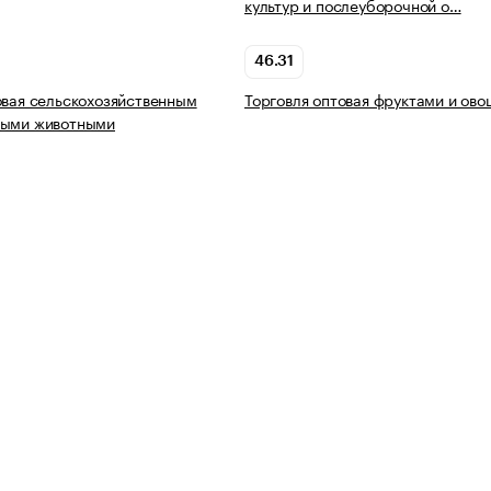
культур и послеуборочной о…
46.31
овая сельскохозяйственным
Торговля оптовая фруктами и ов
выми животными