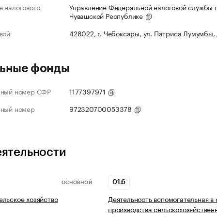
 налогового
Управление Федеральной налоговой службы 
Чувашской Республике
вой
428022, г. Чебоксары, ул. Патриса Лумумбы,
ьные фонды
нный номер СФР
1177397971
нный номер
972320700053378
еятельности
01.6
ОСНОВНОЙ
льское хозяйство
Деятельность вспомогательная в
производства сельскохозяйствен