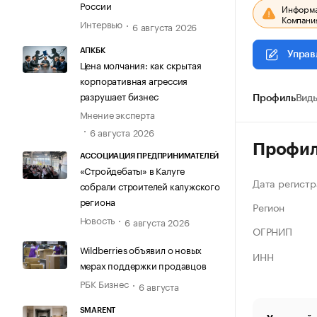
России
Информац
Компания
Интервью
6 августа 2026
АПКБК
Управ
Цена молчания: как скрытая
корпоративная агрессия
разрушает бизнес
Профиль
Виды
Мнение эксперта
6 августа 2026
Профи
АССОЦИАЦИЯ ПРЕДПРИНИМАТЕЛЕЙ
«Стройдебаты» в Калуге
Дата регистр
собрали строителей калужского
региона
Регион
Новость
6 августа 2026
ОГРНИП
Wildberries объявил о новых
ИНН
мерах поддержки продавцов
РБК Бизнес
6 августа
SMARENT