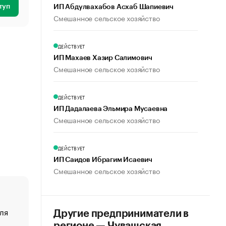
туп
ИП Абдулвахабов Асхаб Шапиевич
Смешанное сельское хозяйство
ДЕЙСТВУЕТ
ИП Махаев Хазир Салимович
Смешанное сельское хозяйство
ДЕЙСТВУЕТ
ИП Дадалаева Эльмира Мусаевна
Смешанное сельское хозяйство
ДЕЙСТВУЕТ
ИП Саидов Ибрагим Исаевич
Смешанное сельское хозяйство
ля
«От спорта тело стареет иначе». Как живет глава ко
Другие предприниматели в
создавшей GTA