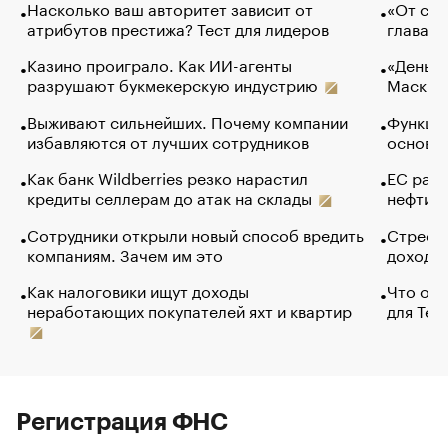
Насколько ваш авторитет зависит от
«От спо
атрибутов престижа? Тест для лидеров
глава к
Казино проиграло. Как ИИ-агенты
«Деньги
разрушают букмекерскую индустрию
Маск в 
Выживают сильнейших. Почему компании
Функции
избавляются от лучших сотрудников
основ э
Как банк Wildberries резко нарастил
ЕС раз
кредиты селлерам до атак на склады
нефти —
Сотрудники открыли новый способ вредить
Стресс 
компаниям. Зачем им это
доходов
Как налоговики ищут доходы
Что обв
неработающих покупателей яхт и квартир
для Tel
Регистрация ФНС