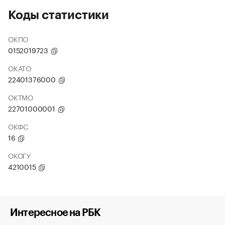
Коды статистики
ОКПО
0152019723
ОКАТО
22401376000
ОКТМО
22701000001
ОКФС
16
ОКОГУ
4210015
Интересное на РБК