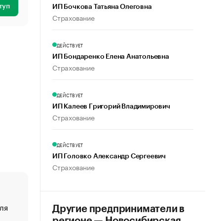
туп
ИП Бочкова Татьяна Олеговна
Страхование
ДЕЙСТВУЕТ
ИП Бондаренко Елена Анатольевна
Страхование
ДЕЙСТВУЕТ
ИП Калеев Григорий Владимирович
Страхование
ДЕЙСТВУЕТ
ИП Головко Александр Сергеевич
Страхование
ля
«От спорта тело стареет иначе». Как живет глава ко
Другие предприниматели в
создавшей GTA