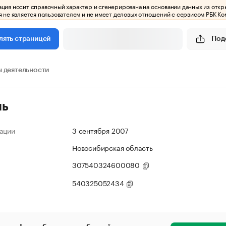
ия носит справочный характер и сгенерирована на основании данных из откр
 не является пользователем и не имеет деловых отношений с сервисом РБК Ко
Под
лять страницей
 деятельности
ль
ации
3 сентября 2007
Новосибирская область
307540324600080
540325052434