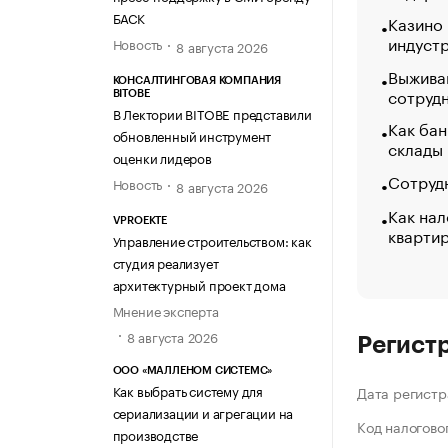
БАСК
Казино
индуст
Новость
8 августа 2026
Выжива
КОНСАЛТИНГОВАЯ КОМПАНИЯ
сотруд
BITOBE
В Лектории BITOBE представили
Как бан
обновленный инструмент
склады
оценки лидеров
Сотрудн
Новость
8 августа 2026
Как нал
VPROEKTE
кварти
Управление строительством: как
студия реализует
архитектурный проект дома
Мнение эксперта
8 августа 2026
Регист
ООО «МАЛЛЕНОМ СИСТЕМС»
Как выбрать систему для
Дата регистр
сериализации и агрегации на
Код налогово
производстве