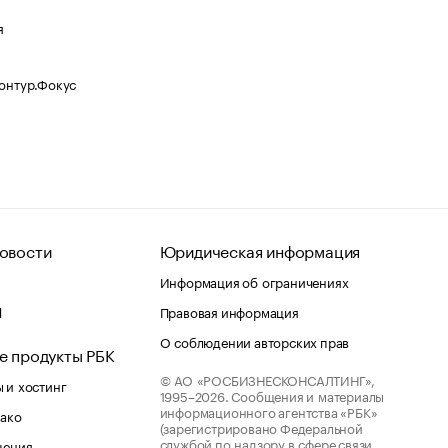
я
Контур.Фокус
овости
Юридическая информация
Информация об ограничениях
d
Правовая информация
О соблюдении авторских прав
е продукты РБК
© АО «РОСБИЗНЕСКОНСАЛТИНГ»,
 и хостинг
1995–2026.
Сообщения и материалы
информационного агентства «РБК»
лако
(зарегистрировано Федеральной
службой по надзору в сфере связи,
шения