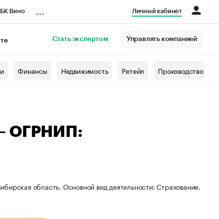
...
БК Вино
Личный кабинет
Стать экспертом
Управлять компанией
кте
азета
жи
Финансы
Недвижимость
Ретейл
Производство
— ОГРНИП:
ибирская область. Основной вид деятельности: Страхование.