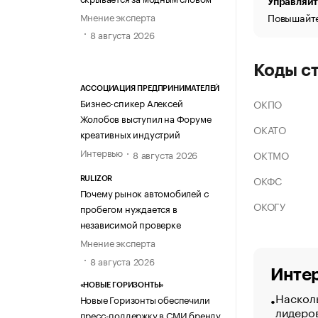
Управляйт
Мнение эксперта
Повышайте
8 августа 2026
Коды с
АССОЦИАЦИЯ ПРЕДПРИНИМАТЕЛЕЙ
Бизнес-спикер Алексей
ОКПО
Жолобов выступил на Форуме
ОКАТО
креативных индустрий
Интервью
ОКТМО
8 августа 2026
ОКФС
RULIZOR
Почему рынок автомобилей с
ОКОГУ
пробегом нуждается в
независимой проверке
Мнение эксперта
8 августа 2026
Интер
«НОВЫЕ ГОРИЗОНТЫ»
Насколь
Новые Горизонты обеспечили
лидеро
пресс-поддержку в СМИ бренду