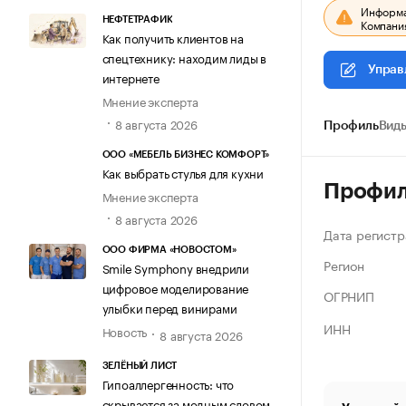
Информац
НЕФТЕТРАФИК
Компания
Как получить клиентов на
спецтехнику: находим лиды в
Управ
интернете
Мнение эксперта
8 августа 2026
Профиль
Виды
ООО «МЕБЕЛЬ БИЗНЕС КОМФОРТ»
Как выбрать стулья для кухни
Профи
Мнение эксперта
8 августа 2026
Дата регистр
ООО ФИРМА «НОВОСТОМ»
Регион
Smile Symphony внедрили
цифровое моделирование
ОГРНИП
улыбки перед винирами
ИНН
Новость
8 августа 2026
ЗЕЛЁНЫЙ ЛИСТ
Гипоаллергенность: что
скрывается за модным словом