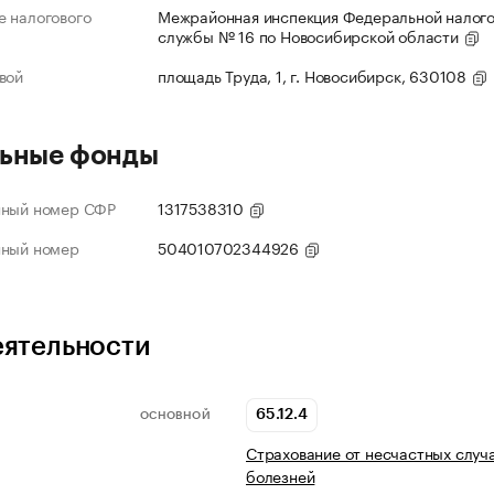
 налогового
Межрайонная инспекция Федеральной налог
службы № 16 по Новосибирской области
вой
площадь Труда, 1, г. Новосибирск, 630108
ьные фонды
нный номер СФР
1317538310
нный номер
504010702344926
еятельности
65.12.4
ОСНОВНОЙ
Страхование от несчастных случа
болезней