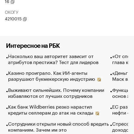
16
ОКОГУ
4210015
Интересное на РБК
Насколько ваш авторитет зависит от
«От спор
атрибутов престижа? Тест для лидеров
глава ко
Казино проиграло. Как ИИ-агенты
«Деньги б
разрушают букмекерскую индустрию
Маск в и
Выживают сильнейших. Почему компании
Функции 
избавляются от лучших сотрудников
основ эф
Как банк Wildberries резко нарастил
ЕС разре
кредиты селлерам до атак на склады
нефти — 
Сотрудники открыли новый способ вредить
Стресс о
компаниям. Зачем им это
доходов 