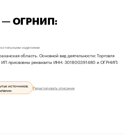
а — ОГРНИП:
текстильными изделиями
аханская область. Основной вид деятельности: Торговля
х. ИП присвоены реквизиты ИНН: 301800391480 и ОГРНИП:
ытых источников.
Редактировать описание
мпании.