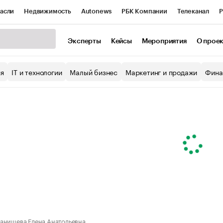
асли
Недвижимость
Autonews
РБК Компании
Телеканал
Р
К Курсы
РБК Life
Тренды
Визионеры
Национальные проекты
Эксперты
Кейсы
Мероприятия
О прое
уб
Исследования
Кредитные рейтинги
Франшизы
Газета
ия
IT и технологии
Малый бизнес
Маркетинг и продажи
Фина
Проверка контрагентов
Политика
Экономика
Бизнес
ы
анищева Елена Анатольевна