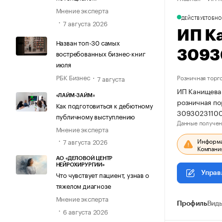
Мнение эксперта
ДЕЙСТВУЕТ
ОБНО
7 августа 2026
ИП К
Назван топ-30 самых
3093
востребованных бизнес-книг
июля
РБК Бизнес
Розничная торг
7 августа
ИП Канищева 
«ЛАЙМ-ЗАЙМ»
розничная по
Как подготовиться к дебютному
30930231100
публичному выступлению
Данные получен
Мнение эксперта
Информац
7 августа 2026
Компания
АО «ДЕЛОВОЙ ЦЕНТР
НЕЙРОХИРУРГИИ»
Управ
Что чувствует пациент, узнав о
тяжелом диагнозе
Мнение эксперта
Профиль
Виды
6 августа 2026