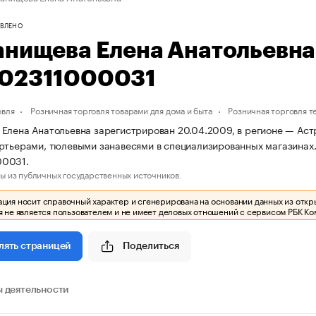
ВЛЕНО
анищева Елена Анатольевн
02311000031
овля
Розничная торговля товарами для дома и быта
Розничная торговля 
Елена Анатольевна зарегистрирован 20.04.2009, в регионе — Астр
ртьерами, тюлевыми занавесями в специализированных магазина
0031.
ы из публичных государственных источников.
ия носит справочный характер и сгенерирована на основании данных из откр
 не является пользователем и не имеет деловых отношений с сервисом РБК Ко
Поделиться
лять страницей
 деятельности