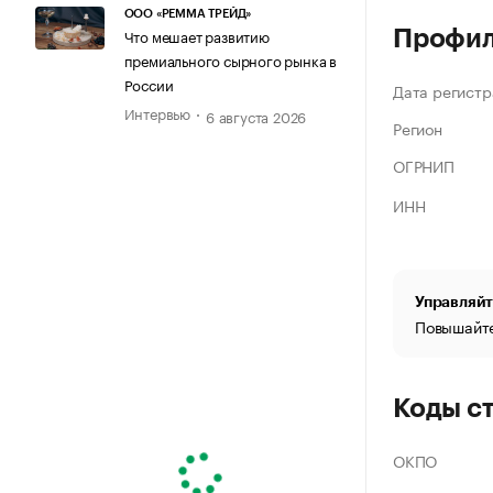
ООО «РЕММА ТРЕЙД»
Что мешает развитию
Профи
премиального сырного рынка в
России
Дата регистр
Интервью
6 августа 2026
Регион
ОГРНИП
ИНН
Управляйт
Повышайте
Коды с
ОКПО