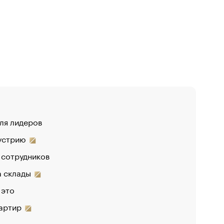
для лидеров
«От спор
дустрию
«Деньги 
 сотрудников
Функции 
на склады
 это
вартир