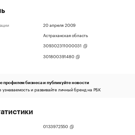
ль
ации
20 апреля 2009
Астраханская область
309302311000031
301800391480
е профилем бизнеса и публикуйте новости
 узнаваемость и развивайте личный бренд на РБК
татистики
0133972550