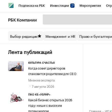
Подписка на РБК
Инвестиции
Мероприятия
Отр
Спорт
Школа управления РБК
РБК Образование
РБ
РБК Компании
Стиль
Крипто
РБК Бизнес-среда
Дискуссионный кл
Выбор редакции
Менеджмент и HR
Право и бухгалтер
Спецпроекты СПб
Конференции СПб
Спецпроекты
Технологии и медиа
Финансы
Рынок наличной валют
Лента публикаций
КУЛЬТУРА СЧАСТЬЯ
Когда совет директоров
становится родителем для CEO
Мнение эксперта
7 августа 2026
ПАО КБ «УБРИР»
Какой бизнес открыть в 2026
году: ниши с высоким
потенциалом
Главная
ИП К