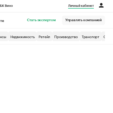
БК Вино
Личный кабинет
Город
Стать экспертом
Управлять компанией
кте
нсы
Недвижимость
Ретейл
Производство
Транспорт
Образ