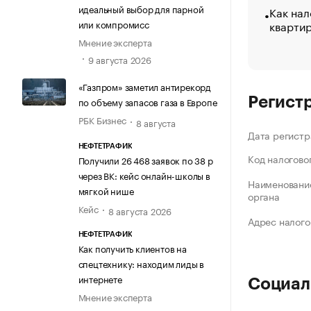
идеальный выбор для парной
Как нал
кварти
или компромисс
Мнение эксперта
9 августа 2026
«Газпром» заметил антирекорд
Регист
по объему запасов газа в Европе
РБК Бизнес
8 августа
Дата регистр
НЕФТЕТРАФИК
Код налогово
Получили 26 468 заявок по 38 р
через ВК: кейс онлайн-школы в
Наименование
мягкой нише
органа
Кейс
8 августа 2026
Адрес налого
НЕФТЕТРАФИК
Как получить клиентов на
спецтехнику: находим лиды в
интернете
Социал
Мнение эксперта