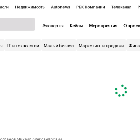
асли
Недвижимость
Autonews
РБК Компании
Телеканал
Р
К Курсы
РБК Life
Тренды
Визионеры
Национальные проекты
Эксперты
Кейсы
Мероприятия
О прое
уб
Исследования
Кредитные рейтинги
Франшизы
Газета
ия
IT и технологии
Малый бизнес
Маркетинг и продажи
Фина
Проверка контрагентов
Политика
Экономика
Бизнес
ы
огданов Михаил Александрович