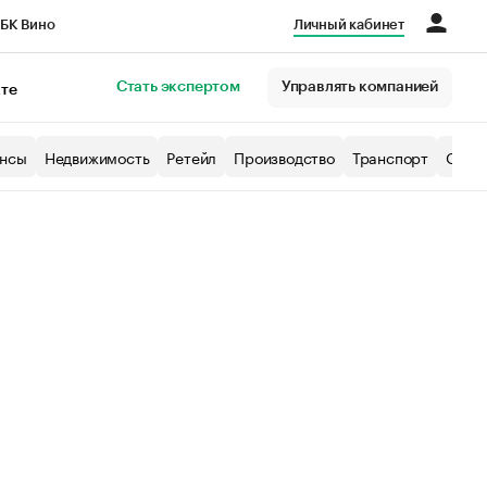
БК Вино
Личный кабинет
Город
Стать экспертом
Управлять компанией
кте
нсы
Недвижимость
Ретейл
Производство
Транспорт
Образ