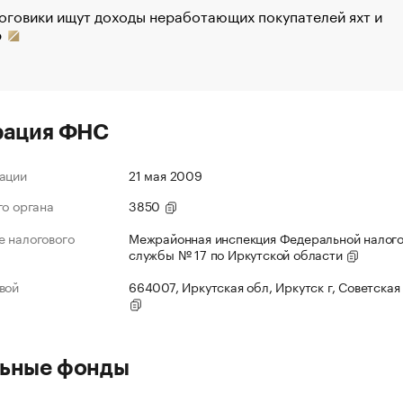
оговики ищут доходы неработающих покупателей яхт и
р
рация ФНС
ации
21 мая 2009
го органа
3850
 налогового
Межрайонная инспекция Федеральной налог
службы № 17 по Иркутской области
вой
664007, Иркутская обл, Иркутск г, Советская 
ьные фонды