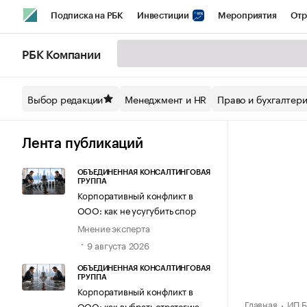
Подписка на РБК
Инвестиции
Мероприятия
Отр
Спорт
Школа управления РБК
РБК Образование
РБ
РБК Компании
Стиль
Крипто
РБК Бизнес-среда
Дискуссионный кл
Выбор редакции
Менеджмент и HR
Право и бухгалтер
Спецпроекты СПб
Конференции СПб
Спецпроекты
Технологии и медиа
Финансы
Рынок наличной валют
Лента публикаций
ОБЪЕДИНЕННАЯ КОНСАЛТИНГОВАЯ
ГРУППА
Корпоративный конфликт в
ООО: как не усугубить спор
Мнение эксперта
9 августа 2026
ОБЪЕДИНЕННАЯ КОНСАЛТИНГОВАЯ
ГРУППА
Корпоративный конфликт в
Главная
ИП Б
ООО: как выбрать стратегию