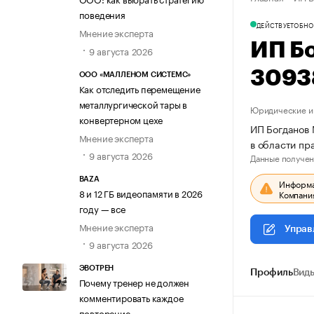
поведения
ДЕЙСТВУЕТ
ОБНО
Мнение эксперта
ИП Б
9 августа 2026
3093
ООО «МАЛЛЕНОМ СИСТЕМС»
Как отследить перемещение
металлургической тары в
Юридические и 
конвертерном цехе
ИП Богданов 
Мнение эксперта
в области пр
9 августа 2026
Данные получен
BAZA
Информац
8 и 12 ГБ видеопамяти в 2026
Компания
году — все
Мнение эксперта
Управ
9 августа 2026
ЭВОТРЕН
Профиль
Виды
Почему тренер не должен
комментировать каждое
повторение