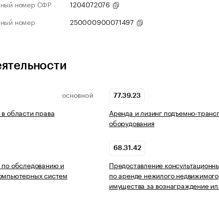
нный номер СФР
1204072076
нный номер
250000900071497
еятельности
77.39.23
ОСНОВНОЙ
 в области права
Аренда и лизинг подъемно-транс
оборудования
68.31.42
 по обследованию и
Предоставление консультационны
компьютерных систем
по аренде нежилого недвижимого
имущества за вознаграждение и