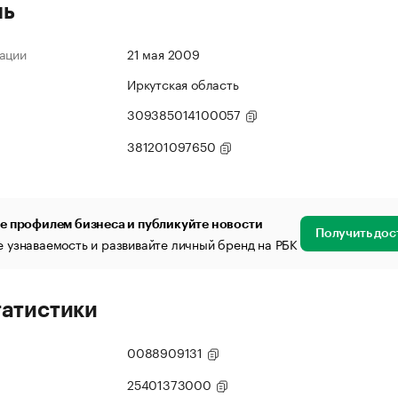
ль
ации
21 мая 2009
Иркутская область
309385014100057
381201097650
е профилем бизнеса и публикуйте новости
Получить дос
 узнаваемость и развивайте личный бренд на РБК
татистики
0088909131
25401373000