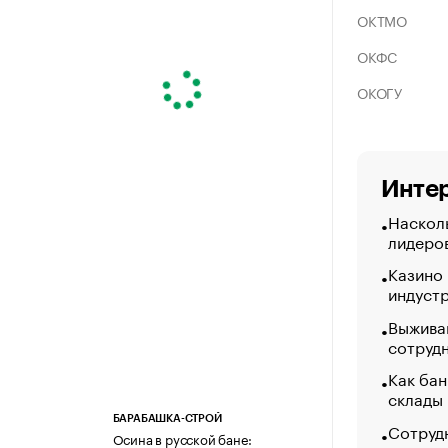
ОКТМО
ОКФС
ОКОГУ
Интер
Насколь
лидеро
Казино
индуст
Выжива
сотруд
Как бан
склады
БАРАБАШКА-СТРОЙ
Сотрудн
Осина в русской бане: