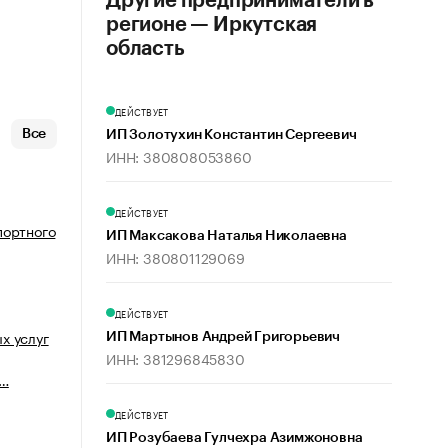
Другие предприниматели в
регионе — Иркутская
область
ДЕЙСТВУЕТ
Все
ИП Золотухин Константин Сергеевич
ИНН: 380808053860
ДЕЙСТВУЕТ
портного
ИП Максакова Наталья Николаевна
ИНН: 380801129069
ДЕЙСТВУЕТ
х услуг
ИП Мартынов Андрей Григорьевич
ИНН: 381296845830
л…
ДЕЙСТВУЕТ
ИП Розубаева Гулчехра Азимжоновна