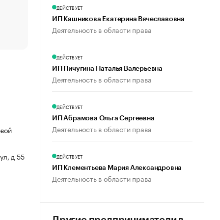
счастья
ДЕЙСТВУЕТ
Что обвинения против Павла Дурова значат для Tele
ИП Кашникова Екатерина Вячеславовна
пользователей
Деятельность в области права
ДЕЙСТВУЕТ
ИП Пичугина Наталья Валерьевна
Деятельность в области права
ДЕЙСТВУЕТ
ИП Абрамова Ольга Сергеевна
Деятельность в области права
овой
ул, д 55
ДЕЙСТВУЕТ
ИП Клементьева Мария Александровна
Деятельность в области права