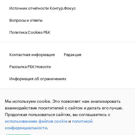
Источник отчетности Контур.Фокус
Вопросы и ответы
Политика Cookies РБК
Контактная информация
Редакция
Рассылка РБК Новости
Информация об ограничениях
Правовая информация
О соблюдении авторских прав
Мы используем cookie. Это позволяет нам анализировать
© АО «РОСБИЗНЕСКОНСАЛТИНГ»,
1995–2026.
Сообщения
и материалы информационного агентства «РБК»
взаимодействие посетителей с сайтом и делать его лучше.
(зарегистрировано Федеральной службой по надзору в сфере
Продолжая пользоваться сайтом, вы соглашаетесь с
связи, информационных технологий и массовых
использованием файлов cookie
и
политикой
коммуникаций (Роскомнадзор) 09.12.2015 за номером ИА
№ФС77-63848) сопровождаются пометкой «РБК». Отдельные
конфиденциальности
.
публикации могут содержать информацию,