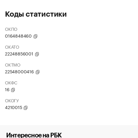
Коды статистики
ОКПО
0164848460
ОКАТО
22248856001
ОКТМО
22548000416
ОКФС
16
ОКОГУ
4210015
Интересное на РБК