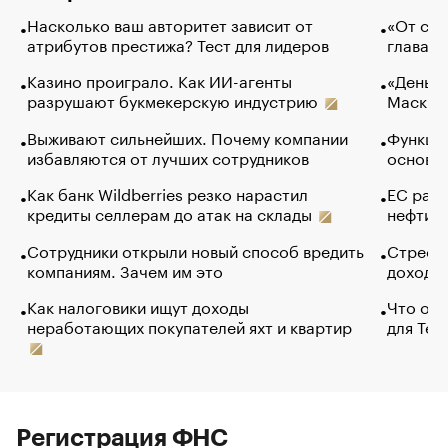
Насколько ваш авторитет зависит от
«От спо
атрибутов престижа? Тест для лидеров
глава к
Казино проиграло. Как ИИ-агенты
«Деньги
разрушают букмекерскую индустрию
Маск в 
Выживают сильнейших. Почему компании
Функции
избавляются от лучших сотрудников
основ э
Как банк Wildberries резко нарастил
ЕС раз
кредиты селлерам до атак на склады
нефти —
Сотрудники открыли новый способ вредить
Стресс 
компаниям. Зачем им это
доходов
Как налоговики ищут доходы
Что обв
неработающих покупателей яхт и квартир
для Tel
Регистрация ФНС