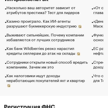
Насколько ваш авторитет зависит от
«От спо
атрибутов престижа? Тест для лидеров
глава к
Казино проиграло. Как ИИ-агенты
«Деньги
разрушают букмекерскую индустрию
Маск в 
Выживают сильнейших. Почему компании
Функции
избавляются от лучших сотрудников
основ э
Как банк Wildberries резко нарастил
ЕС раз
кредиты селлерам до атак на склады
нефти —
Сотрудники открыли новый способ вредить
Стресс 
компаниям. Зачем им это
доходов
Как налоговики ищут доходы
Что обв
неработающих покупателей яхт и квартир
для Tel
Регистрация ФНС