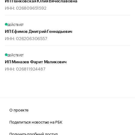
ИП Панковская Юлия Вячеславовна
ИНН: 026809651592
ДЕЙСТВУЕТ
ИП Ефимов Дмитрий Геннадьевич
ИНН: 026206306557
ДЕЙСТВУЕТ
ИП Миназев Фарит Маликович
ИНН: 026811924487
О проекте
Поделиться новостью на РБК
Получить пробный доступ