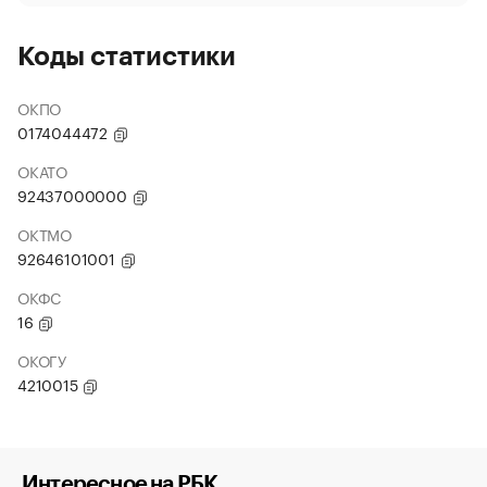
Коды статистики
ОКПО
0174044472
ОКАТО
92437000000
ОКТМО
92646101001
ОКФС
16
ОКОГУ
4210015
Интересное на РБК