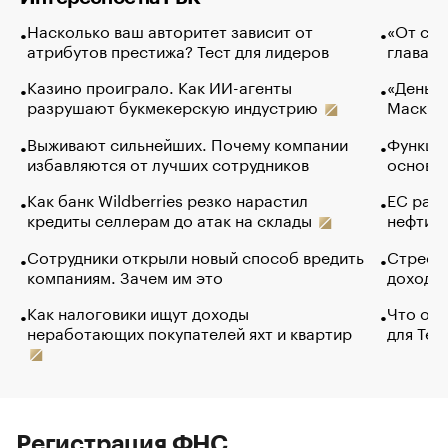
Насколько ваш авторитет зависит от
«От спо
атрибутов престижа? Тест для лидеров
глава к
Казино проиграло. Как ИИ-агенты
«Деньги
разрушают букмекерскую индустрию
Маск в 
Выживают сильнейших. Почему компании
Функции
избавляются от лучших сотрудников
основ э
Как банк Wildberries резко нарастил
ЕС раз
кредиты селлерам до атак на склады
нефти —
Сотрудники открыли новый способ вредить
Стресс 
компаниям. Зачем им это
доходов
Как налоговики ищут доходы
Что обв
неработающих покупателей яхт и квартир
для Tel
Регистрация ФНС