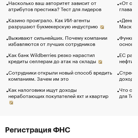
Насколько ваш авторитет зависит от
«От спо
атрибутов престижа? Тест для лидеров
глава к
Казино проиграло. Как ИИ-агенты
«Деньги
разрушают букмекерскую индустрию
Маск в 
Выживают сильнейших. Почему компании
Функции
избавляются от лучших сотрудников
основ э
Как банк Wildberries резко нарастил
ЕС раз
кредиты селлерам до атак на склады
нефти —
Сотрудники открыли новый способ вредить
Стресс 
компаниям. Зачем им это
доходов
Как налоговики ищут доходы
Что обв
неработающих покупателей яхт и квартир
для Tel
Регистрация ФНС