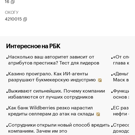
16
ОКОГУ
4210015
Интересное на РБК
Насколько ваш авторитет зависит от
«От спор
атрибутов престижа? Тест для лидеров
глава ко
Казино проиграло. Как ИИ-агенты
«Деньги б
разрушают букмекерскую индустрию
Маск в и
Выживают сильнейших. Почему компании
Функции 
избавляются от лучших сотрудников
основ эф
Как банк Wildberries резко нарастил
ЕС разре
кредиты селлерам до атак на склады
нефти — 
Сотрудники открыли новый способ вредить
Стресс о
компаниям. Зачем им это
доходов 