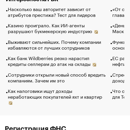
Насколько ваш авторитет зависит от
«От спо
атрибутов престижа? Тест для лидеров
глава к
Казино проиграло. Как ИИ-агенты
«Деньги
разрушают букмекерскую индустрию
Маск в 
Выживают сильнейших. Почему компании
Функции
избавляются от лучших сотрудников
основ э
Как банк Wildberries резко нарастил
ЕС раз
кредиты селлерам до атак на склады
нефти —
Сотрудники открыли новый способ вредить
Стресс 
компаниям. Зачем им это
доходов
Как налоговики ищут доходы
Что обв
неработающих покупателей яхт и квартир
для Tel
Регистрация ФНС