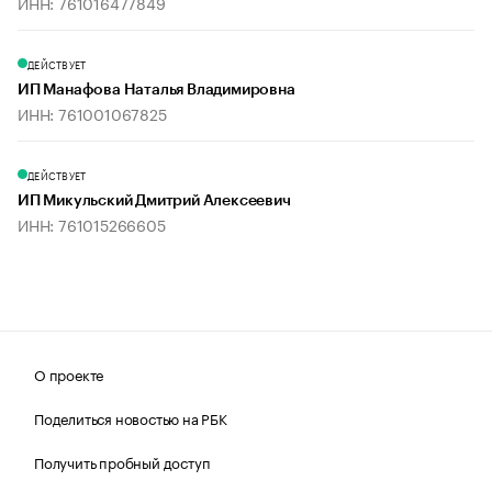
ИНН: 761016477849
ДЕЙСТВУЕТ
ИП Манафова Наталья Владимировна
ИНН: 761001067825
ДЕЙСТВУЕТ
ИП Микульский Дмитрий Алексеевич
ИНН: 761015266605
О проекте
Поделиться новостью на РБК
Получить пробный доступ