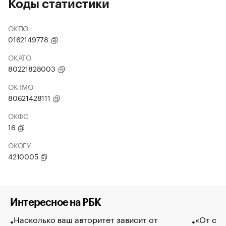
Коды статистики
ОКПО
0162149778
ОКАТО
80221828003
ОКТМО
80621428111
ОКФС
16
ОКОГУ
4210005
Интересное на РБК
Насколько ваш авторитет зависит от
«От спо