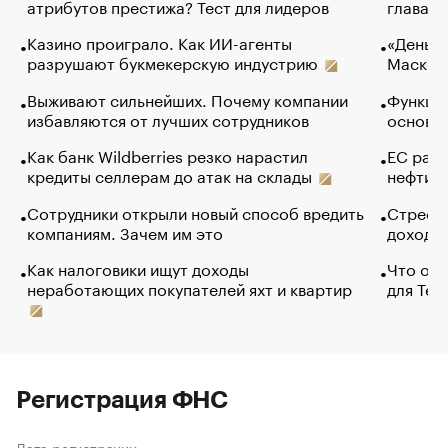
атрибутов престижа? Тест для лидеров
глава к
Казино проиграло. Как ИИ-агенты
«Деньги
разрушают букмекерскую индустрию
Маск в 
Выживают сильнейших. Почему компании
Функции
избавляются от лучших сотрудников
основ э
Как банк Wildberries резко нарастил
ЕС раз
кредиты селлерам до атак на склады
нефти —
Сотрудники открыли новый способ вредить
Стресс 
компаниям. Зачем им это
доходов
Как налоговики ищут доходы
Что обв
неработающих покупателей яхт и квартир
для Tel
Регистрация ФНС
Дата регистрации