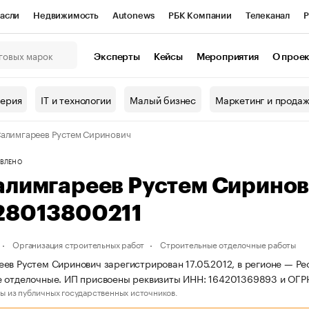
асли
Недвижимость
Autonews
РБК Компании
Телеканал
Р
К Курсы
РБК Life
Тренды
Визионеры
Национальные проекты
Эксперты
Кейсы
Мероприятия
О прое
онный клуб
Исследования
Кредитные рейтинги
Франшизы
Г
терия
IT и технологии
Малый бизнес
Маркетинг и прода
Проверка контрагентов
Политика
Экономика
Бизнес
алимгареев Рустем Сиринович
ы
ВЛЕНО
алимгареев Рустем Сирино
28013800211
Организация строительных работ
Строительные отделочные работы
ев Рустем Сиринович зарегистрирован 17.05.2012, в регионе — Ре
 отделочные. ИП присвоены реквизиты ИНН: 164201369893 и ОГР
ы из публичных государственных источников.