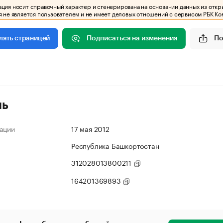
ия носит справочный характер и сгенерирована на основании данных из откр
 не является пользователем и не имеет деловых отношений с сервисом РБК Ко
Подписаться на изменения
По
лять страницей
ль
ации
17 мая 2012
Республика Башкортостан
312028013800211
164201369893