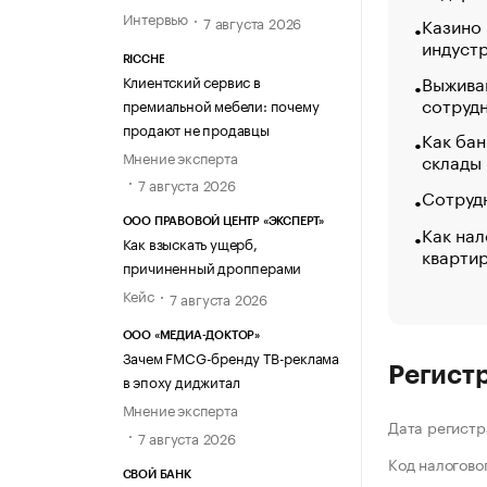
Интервью
7 августа 2026
Казино
индуст
RICCHE
Выжива
Клиентский сервис в
сотруд
премиальной мебели: почему
продают не продавцы
Как бан
Мнение эксперта
склады
7 августа 2026
Сотрудн
ООО ПРАВОВОЙ ЦЕНТР «ЭКСПЕРТ»
Как нал
Как взыскать ущерб,
кварти
причиненный дропперами
Кейс
7 августа 2026
ООО «МЕДИА-ДОКТОР»
Зачем FMCG-бренду ТВ-реклама
Регист
в эпоху диджитал
Мнение эксперта
Дата регистр
7 августа 2026
Код налогово
СВОЙ БАНК