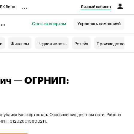
...
БК Вино
Личный кабинет
Стать экспертом
Управлять компанией
кте
азета
жи
Финансы
Недвижимость
Ретейл
Производство
вич — ОГРНИП:
спублика Башкортостан. Основной вид деятельности: Работы
НИП: 312028013800211.