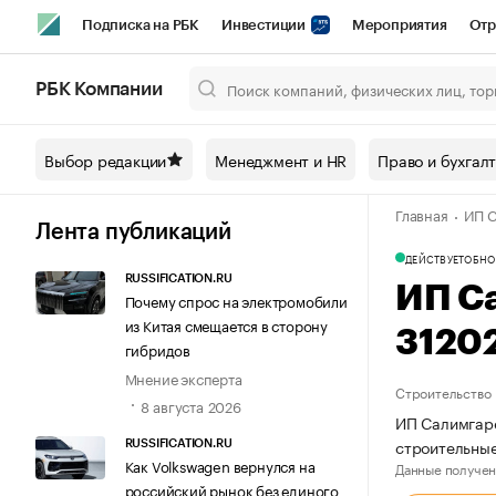
Подписка на РБК
Инвестиции
Мероприятия
Отр
Спорт
Школа управления РБК
РБК Образование
РБ
РБК Компании
Город
Стиль
Крипто
РБК Бизнес-среда
Дискусси
Выбор редакции
Менеджмент и HR
Право и бухгал
Спецпроекты СПб
Конференции СПб
Спецпроекты
Главная
ИП С
Технологии и медиа
Финансы
Рынок наличной валют
Лента публикаций
ДЕЙСТВУЕТ
ОБНО
RUSSIFICATION.RU
ИП С
Почему спрос на электромобили
из Китая смещается в сторону
3120
гибридов
Мнение эксперта
Строительство
8 августа 2026
ИП Салимгаре
строительные
RUSSIFICATION.RU
Как Volkswagen вернулся на
Данные получен
российский рынок без единого