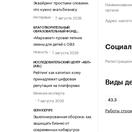
Эквайринг простыми словами:
Наименование
что нужно знать бизнесу
органа
Интервью
7 августа 2026
Адрес налого
БЛАГОТВОРИТЕЛЬНЫЙ
ОБРАЗОВАТЕЛЬНЫЙ ФОНД
«МАРХАМАТ»
«Мархамат» провел летние
смены для детей с ОВЗ
Социал
Новость
7 августа 2026
Регистрацио
ИССЛЕДОВАТЕЛЬСКИЙ ЦЕНТР «АБП»
(ABL)
Рейтинг как капитал: кому
принадлежит цифровая
Виды д
репутация на платформах
Мнение эксперта
7 августа 2026
43.3
Работы стро
SERVICEPIPE
Эшелонированная оборона: как
защищать бизнес от
современных киберугроз