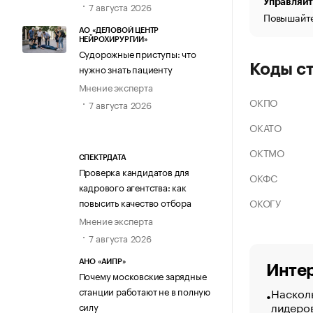
Управляйт
7 августа 2026
Повышайте
АО «ДЕЛОВОЙ ЦЕНТР
НЕЙРОХИРУРГИИ»
Судорожные приступы: что
Коды с
нужно знать пациенту
Мнение эксперта
ОКПО
7 августа 2026
ОКАТО
ОКТМО
СПЕКТРДАТА
Проверка кандидатов для
ОКФС
кадрового агентства: как
ОКОГУ
повысить качество отбора
Мнение эксперта
7 августа 2026
АНО «АИПР»
Интер
Почему московские зарядные
Насколь
станции работают не в полную
лидеро
силу