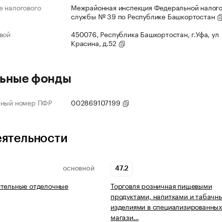
 налогового
Межрайонная инспекция Федеральной налог
службы № 39 по Республике Башкортостан
вой
450076, Республика Башкортостан, г.Уфа, ул
Красина, д.52
ьные фонды
нный номер ПФР
002869107199
еятельности
47.2
ОСНОВНОЙ
ительные отделочные
Торговля розничная пищевыми
продуктами, напитками и табачн
изделиями в специализированны
магази…