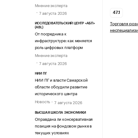
Мнение эксперта
7 августа 2026
47.1
Торговля роз
ИССЛЕДОВАТЕЛЬСКИЙ ЦЕНТР «АБП»
(ABL)
неспециализ
От посредника к
инфраструктуре: как меняется
роль цифровых платформ
Мнение эксперта
7 августа 2026
НИИ ПГ
НИИ ПГ и власти Самарской
области обсудили развитие
исторического центра
Новость
7 августа 2026
ВЫСШАЯ ШКОЛА ЭКОНОМИКИ
Оправдана ли консервативная
позиция на фондовом рынке в
текущих условиях