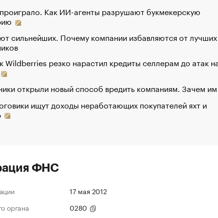
 проиграло. Как ИИ-агенты разрушают букмекерскую
рию
ют сильнейших. Почему компании избавляются от лучших
ников
к Wildberries резко нарастил кредиты селлерам до атак н
ики открыли новый способ вредить компаниям. Зачем им
оговики ищут доходы неработающих покупателей яхт и
р
рация ФНС
ации
17 мая 2012
го органа
0280