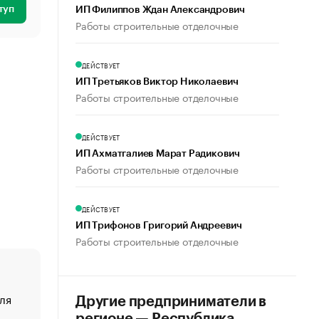
туп
ИП Филиппов Ждан Александрович
Работы строительные отделочные
ДЕЙСТВУЕТ
ИП Третьяков Виктор Николаевич
Работы строительные отделочные
ДЕЙСТВУЕТ
ИП Ахматгалиев Марат Радикович
Работы строительные отделочные
ДЕЙСТВУЕТ
ИП Трифонов Григорий Андреевич
Работы строительные отделочные
ля
«От спорта тело стареет иначе». Как живет глава ко
Другие предприниматели в
создавшей GTA