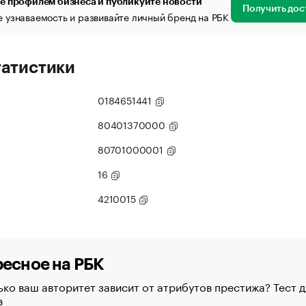
е профилем бизнеса и публикуйте новости
Получить дос
 узнаваемость и развивайте личный бренд на РБК
татистики
0184651441
80401370000
80701000001
16
4210015
есное на РБК
ко ваш авторитет зависит от атрибутов престижа? Тест д
в