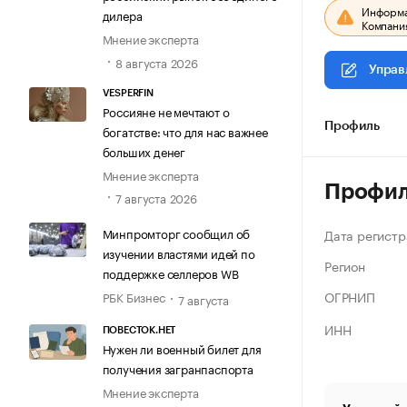
Информац
дилера
Компания
Мнение эксперта
8 августа 2026
Управ
VESPERFIN
Россияне не мечтают о
Профиль
богатстве: что для нас важнее
больших денег
Мнение эксперта
Профи
7 августа 2026
Минпромторг сообщил об
Дата регистр
изучении властями идей по
Регион
поддержке селлеров WB
ОГРНИП
РБК Бизнес
7 августа
ИНН
ПОВЕСТОК.НЕТ
Нужен ли военный билет для
получения загранпаспорта
Мнение эксперта