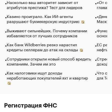
Насколько ваш авторитет зависит от
«От спо
атрибутов престижа? Тест для лидеров
глава к
Казино проиграло. Как ИИ-агенты
«Деньги
разрушают букмекерскую индустрию
Маск в 
Выживают сильнейших. Почему компании
Функции
избавляются от лучших сотрудников
основ э
Как банк Wildberries резко нарастил
ЕС раз
кредиты селлерам до атак на склады
нефти —
Сотрудники открыли новый способ вредить
Стресс 
компаниям. Зачем им это
доходов
Как налоговики ищут доходы
Что обв
неработающих покупателей яхт и квартир
для Tel
Регистрация ФНС