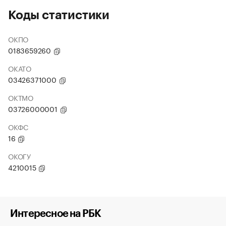
Коды статистики
ОКПО
0183659260
ОКАТО
03426371000
ОКТМО
03726000001
ОКФС
16
ОКОГУ
4210015
Интересное на РБК