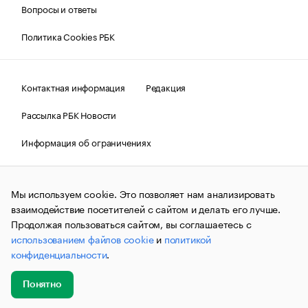
Вопросы и ответы
Политика Cookies РБК
Контактная информация
Редакция
Рассылка РБК Новости
Информация об ограничениях
Правовая информация
О соблюдении авторских прав
Мы используем cookie. Это позволяет нам анализировать
© АО «РОСБИЗНЕСКОНСАЛТИНГ»,
1995–2026.
Сообщения
и материалы информационного агентства «РБК»
взаимодействие посетителей с сайтом и делать его лучше.
(зарегистрировано Федеральной службой по надзору в сфере
Продолжая пользоваться сайтом, вы соглашаетесь с
связи, информационных технологий и массовых
использованием файлов cookie
и
политикой
коммуникаций (Роскомнадзор) 09.12.2015 за номером ИА
№ФС77-63848) сопровождаются пометкой «РБК». Отдельные
конфиденциальности
.
публикации могут содержать информацию,
не предназначенную для пользователей
до 18 лет.
companycardsfeedback@rbc.ru
Понятно
Добавить
Главное
Эксперты
Кейсы
Мероприятия