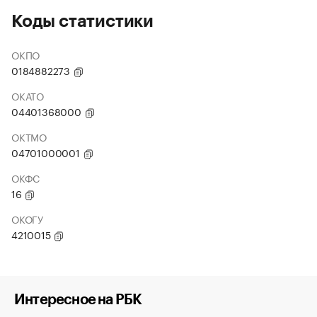
Коды статистики
ОКПО
0184882273
ОКАТО
04401368000
ОКТМО
04701000001
ОКФС
16
ОКОГУ
4210015
Интересное на РБК