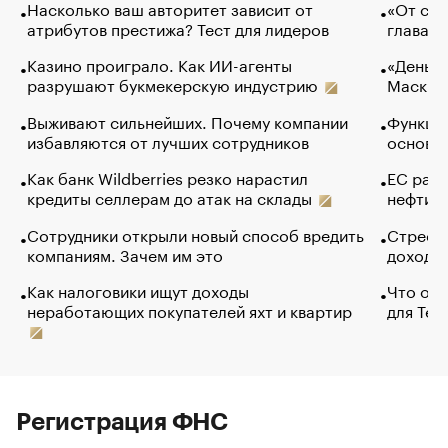
Насколько ваш авторитет зависит от
«От спо
атрибутов престижа? Тест для лидеров
глава к
Казино проиграло. Как ИИ-агенты
«Деньги
разрушают букмекерскую индустрию
Маск в 
Выживают сильнейших. Почему компании
Функции
избавляются от лучших сотрудников
основ э
Как банк Wildberries резко нарастил
ЕС раз
кредиты селлерам до атак на склады
нефти —
Сотрудники открыли новый способ вредить
Стресс 
компаниям. Зачем им это
доходов
Как налоговики ищут доходы
Что обв
неработающих покупателей яхт и квартир
для Tel
Регистрация ФНС