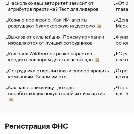
Насколько ваш авторитет зависит от
«От спо
атрибутов престижа? Тест для лидеров
глава к
Казино проиграло. Как ИИ-агенты
«Деньги
разрушают букмекерскую индустрию
Маск в 
Выживают сильнейших. Почему компании
Функции
избавляются от лучших сотрудников
основ э
Как банк Wildberries резко нарастил
ЕС раз
кредиты селлерам до атак на склады
нефти —
Сотрудники открыли новый способ вредить
Стресс 
компаниям. Зачем им это
доходов
Как налоговики ищут доходы
Что обв
неработающих покупателей яхт и квартир
для Tel
Регистрация ФНС