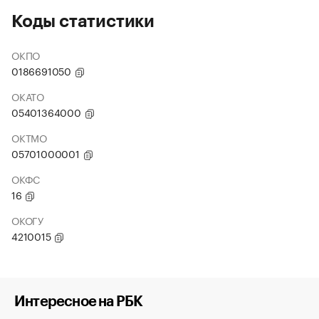
Коды статистики
ОКПО
0186691050
ОКАТО
05401364000
ОКТМО
05701000001
ОКФС
16
ОКОГУ
4210015
Интересное на РБК