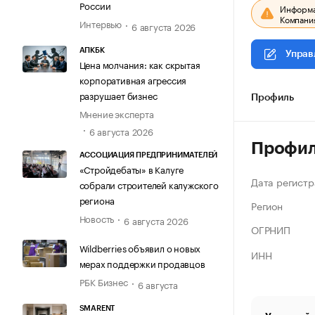
России
Информац
Компания
Интервью
6 августа 2026
АПКБК
Управ
Цена молчания: как скрытая
корпоративная агрессия
разрушает бизнес
Профиль
Мнение эксперта
6 августа 2026
Профи
АССОЦИАЦИЯ ПРЕДПРИНИМАТЕЛЕЙ
«Стройдебаты» в Калуге
Дата регистр
собрали строителей калужского
региона
Регион
Новость
6 августа 2026
ОГРНИП
Wildberries объявил о новых
ИНН
мерах поддержки продавцов
РБК Бизнес
6 августа
SMARENT