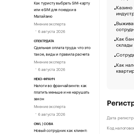
Как туристу выбрать SIM-карту
Казино
или eSIM для поездки в
индуст
Малайзию
Выжива
Мнение эксперта
сотруд
6 августа 2026
Как бан
СПЕКТРДАТА
склады
Сдельная оплата труда: что это
Сотрудн
такое, виды и правила расчета
Мнение эксперта
Как нал
6 августа 2026
кварти
НЕКО-ФРАНЧ
Налоги во франчайзинге: как
платить меньше и не нарушать
закон
Регист
Мнение эксперта
6 августа 2026
Дата регистр
OWL | СОВА
Код налогово
Новый сотрудник как клиент: