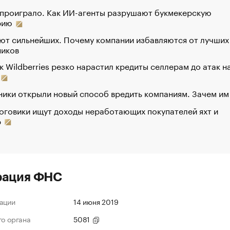
 проиграло. Как ИИ-агенты разрушают букмекерскую
рию
ют сильнейших. Почему компании избавляются от лучших
ников
к Wildberries резко нарастил кредиты селлерам до атак н
ики открыли новый способ вредить компаниям. Зачем им
оговики ищут доходы неработающих покупателей яхт и
р
рация ФНС
ации
14 июня 2019
го органа
5081