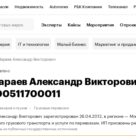
асли
Недвижимость
Autonews
РБК Компании
Телеканал
Р
К Курсы
РБК Life
Тренды
Визионеры
Национальные проекты
Эксперты
Кейсы
Мероприятия
О прое
онный клуб
Исследования
Кредитные рейтинги
Франшизы
Г
терия
IT и технологии
Малый бизнес
Маркетинг и прода
Проверка контрагентов
Политика
Экономика
Бизнес
араев Александр Викторович
ы
ВЛЕНО
араев Александр Викторов
00511700011
ажиров и грузов
Грузовые перевозки
ександр Викторович зарегистрирован 26.04.2012, в регионе — Мос
го грузового транспорта и услуги по перевозкам. ИП присвоены
ы из публичных государственных источников.