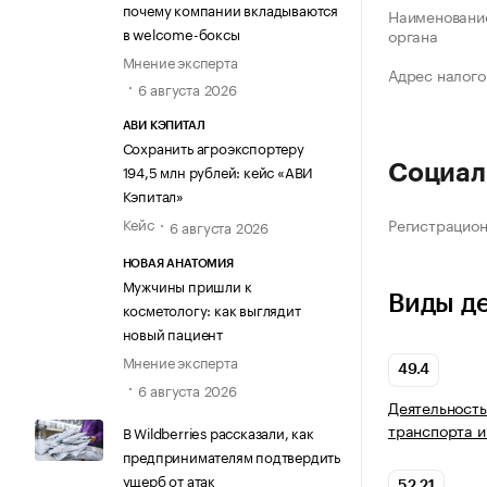
почему компании вкладываются
Наименование
в welcome-боксы
органа
Мнение эксперта
Адрес налого
6 августа 2026
АВИ КЭПИТАЛ
Сохранить агроэкспортеру
194,5 млн рублей: кейс «АВИ
Социал
Кэпитал»
Кейс
Регистрацио
6 августа 2026
НОВАЯ АНАТОМИЯ
Мужчины пришли к
Виды д
косметологу: как выглядит
новый пациент
Мнение эксперта
49.4
6 августа 2026
Деятельность
транспорта и
В Wildberries рассказали, как
предпринимателям подтвердить
ущерб от атак
52.21