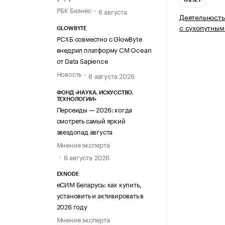
РБК Бизнес
6 августа
Деятельность
с сухопутным
GLOWBYTE
РСХБ совместно с GlowByte
внедрил платформу CM Ocean
от Data Sapience
Новость
6 августа 2026
ФОНД «НАУКА. ИСКУССТВО.
ТЕХНОЛОГИИ»
Персеиды — 2026: когда
смотреть самый яркий
звездопад августа
Мнение эксперта
6 августа 2026
EXNODE
еСИМ Беларусь: как купить,
установить и активировать в
2026 году
Мнение эксперта