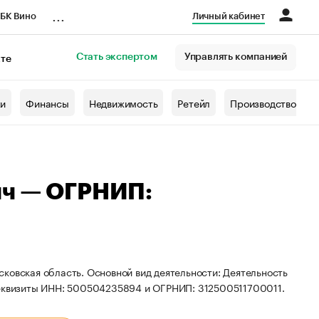
...
БК Вино
Личный кабинет
Стать экспертом
Управлять компанией
кте
азета
жи
Финансы
Недвижимость
Ретейл
Производство
ич — ОГРНИП:
ковская область. Основной вид деятельности: Деятельность
 реквизиты ИНН: 500504235894 и ОГРНИП: 312500511700011.