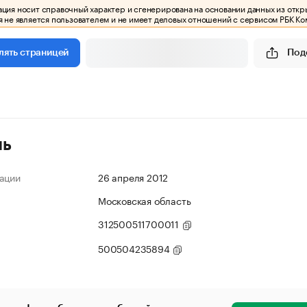
ия носит справочный характер и сгенерирована на основании данных из откр
 не является пользователем и не имеет деловых отношений с сервисом РБК Ко
Под
лять страницей
ль
ации
26 апреля 2012
Московская область
312500511700011
500504235894