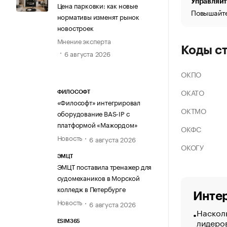
Управляйт
Цена парковки: как новые
Повышайте
нормативы изменят рынок
новостроек
Мнение эксперта
Коды с
6 августа 2026
ОКПО
ОКАТО
ФИЛОСОФТ
«Философт» интегрировал
ОКТМО
оборудование BAS-IP с
платформой «Мажордом»
ОКФС
Новость
6 августа 2026
ОКОГУ
ЭМЦТ
ЭМЦТ поставила тренажер для
судомехаников в Морской
колледж в Петербурге
Интер
Новость
6 августа 2026
Насколь
лидеро
ESIM365