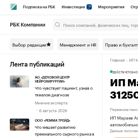
Подписка на РБК
Инвестиции
Мероприятия
Отр
Спорт
Школа управления РБК
РБК Образование
РБ
РБК Компании
Город
Стиль
Крипто
РБК Бизнес-среда
Дискусси
Выбор редакции
Менеджмент и HR
Право и бухгал
Спецпроекты СПб
Конференции СПб
Спецпроекты
Главная
ИП М
Технологии и медиа
Финансы
Рынок наличной валют
Лента публикаций
ДЕЙСТВУЕТ
ОБНО
АО «ДЕЛОВОЙ ЦЕНТР
ИП М
НЕЙРОХИРУРГИИ»
Что чувствует пациент, узнав о
3125
тяжелом диагнозе
Мнение эксперта
Перевозка пасс
6 августа 2026
ИП Мараев Ал
ООО «РЕММА ТРЕЙД»
автомобильно
Что мешает развитию
Данные получен
премиального сырного рынка в