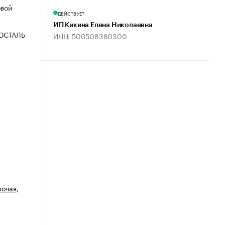
овой
ДЕЙСТВУЕТ
ИП Кикина Елена Николаевна
ОСТАЛЬ
ИНН: 500508380300
рочая,