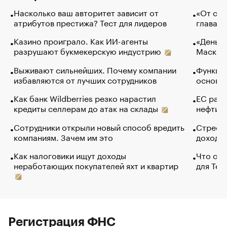
Насколько ваш авторитет зависит от
«От спо
атрибутов престижа? Тест для лидеров
глава к
Казино проиграло. Как ИИ-агенты
«Деньги
разрушают букмекерскую индустрию
Маск в 
Выживают сильнейших. Почему компании
Функции
избавляются от лучших сотрудников
основ э
Как банк Wildberries резко нарастил
ЕС раз
кредиты селлерам до атак на склады
нефти —
Сотрудники открыли новый способ вредить
Стресс 
компаниям. Зачем им это
доходов
Как налоговики ищут доходы
Что обв
неработающих покупателей яхт и квартир
для Tel
Регистрация ФНС