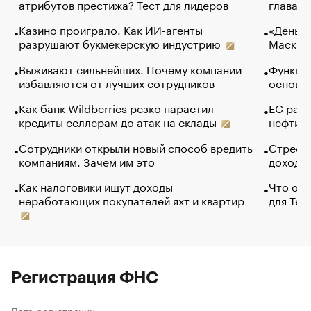
атрибутов престижа? Тест для лидеров
глава к
Казино проиграло. Как ИИ-агенты
«Деньги
разрушают букмекерскую индустрию
Маск в 
Выживают сильнейших. Почему компании
Функции
избавляются от лучших сотрудников
основ э
Как банк Wildberries резко нарастил
ЕС раз
кредиты селлерам до атак на склады
нефти —
Сотрудники открыли новый способ вредить
Стресс 
компаниям. Зачем им это
доходов
Как налоговики ищут доходы
Что обв
неработающих покупателей яхт и квартир
для Tel
Регистрация ФНС
Дата регистрации