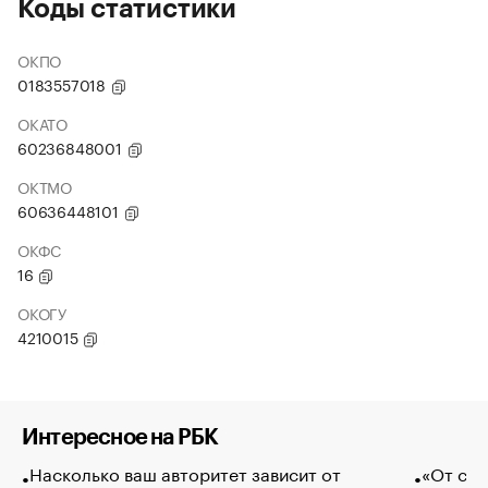
Коды статистики
ОКПО
0183557018
ОКАТО
60236848001
ОКТМО
60636448101
ОКФС
16
ОКОГУ
4210015
Интересное на РБК
Насколько ваш авторитет зависит от
«От спо