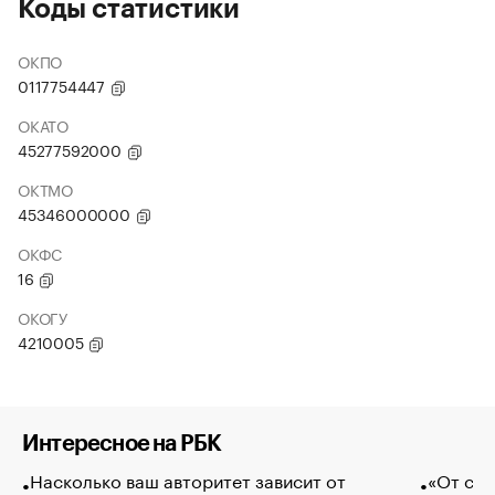
Коды статистики
ОКПО
0117754447
ОКАТО
45277592000
ОКТМО
45346000000
ОКФС
16
ОКОГУ
4210005
Интересное на РБК
Насколько ваш авторитет зависит от
«От спо