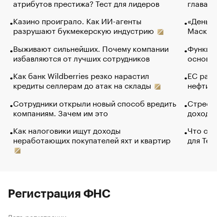
атрибутов престижа? Тест для лидеров
глава к
Казино проиграло. Как ИИ-агенты
«Деньги
разрушают букмекерскую индустрию
Маск в 
Выживают сильнейших. Почему компании
Функции
избавляются от лучших сотрудников
основ э
Как банк Wildberries резко нарастил
ЕС раз
кредиты селлерам до атак на склады
нефти —
Сотрудники открыли новый способ вредить
Стресс 
компаниям. Зачем им это
доходов
Как налоговики ищут доходы
Что обв
неработающих покупателей яхт и квартир
для Tel
Регистрация ФНС
Дата регистрации