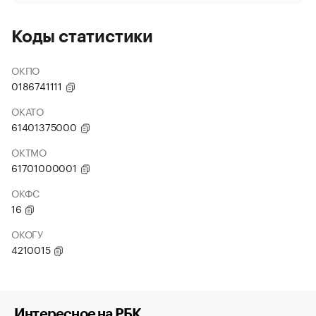
Коды статистики
ОКПО
0186741111
ОКАТО
61401375000
ОКТМО
61701000001
ОКФС
16
ОКОГУ
4210015
Интересное на РБК