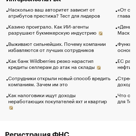
Насколько ваш авторитет зависит от
«От спо
атрибутов престижа? Тест для лидеров
глава к
Казино проиграло. Как ИИ-агенты
«Деньги
разрушают букмекерскую индустрию
Маск в 
Выживают сильнейших. Почему компании
Функции
избавляются от лучших сотрудников
основ э
Как банк Wildberries резко нарастил
ЕС раз
кредиты селлерам до атак на склады
нефти —
Сотрудники открыли новый способ вредить
Стресс 
компаниям. Зачем им это
доходов
Как налоговики ищут доходы
Что обв
неработающих покупателей яхт и квартир
для Tel
Регистрация ФНС