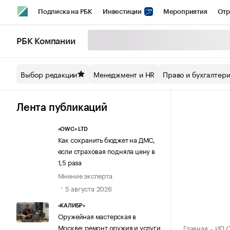
Подписка на РБК
Инвестиции
Мероприятия
Отр
Спорт
Школа управления РБК
РБК Образование
РБ
РБК Компании
Стиль
Крипто
РБК Бизнес-среда
Дискуссионный кл
Выбор редакции
Менеджмент и HR
Право и бухгалтер
Спецпроекты СПб
Конференции СПб
Спецпроекты
Технологии и медиа
Финансы
Рынок наличной валют
Лента публикаций
«OWC» LTD
Как сохранить бюджет на ДМС,
если страховая подняла цену в
1,5 раза
Мнение эксперта
5 августа 2026
«КАЛИБР»
Оружейная мастерская в
Москве: ремонт оружия и услуги
Главная
ИП О