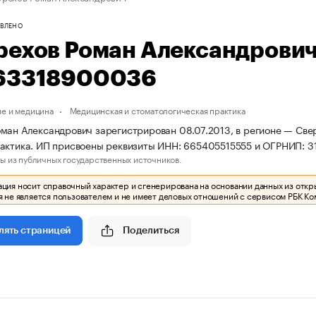
ВЛЕНО
рехов Роман Александрови
63318900036
е и медицина
Медицинская и стоматологическая практика
ман Александрович зарегистрирован 08.07.2013, в регионе — Све
актика. ИП присвоены реквизиты ИНН: 665405515555 и ОГРНИП: 
ы из публичных государственных источников.
ия носит справочный характер и сгенерирована на основании данных из откр
 не является пользователем и не имеет деловых отношений с сервисом РБК Ко
Поделиться
лять страницей