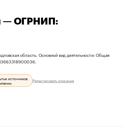
ч — ОГРНИП:
рдловская область. Основной вид деятельности: Общая
313663318900036.
ытых источников.
Редактировать описание
мпании.