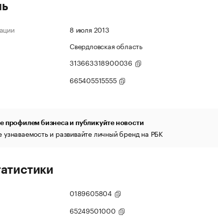
ль
ации
8 июля 2013
Свердловская область
313663318900036
665405515555
е профилем бизнеса и публикуйте новости
 узнаваемость и развивайте личный бренд на РБК
татистики
0189605804
65249501000