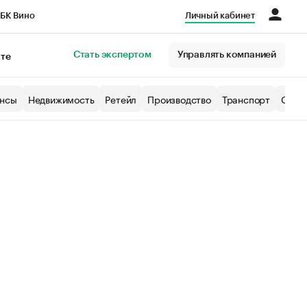
БК Вино
Личный кабинет
Город
Стать экспертом
Управлять компанией
кте
нсы
Недвижимость
Ретейл
Производство
Транспорт
Образ