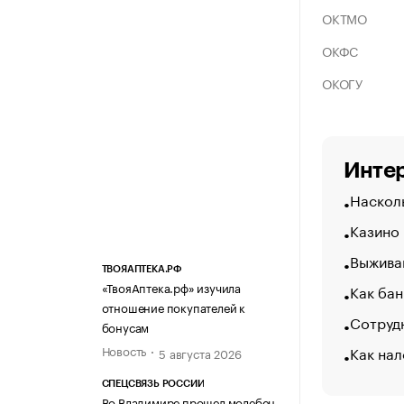
ОКТМО
ОКФС
ОКОГУ
Интер
Насколь
Казино
Выжива
ТВОЯАПТЕКА.РФ
«ТвояАптека.рф» изучила
Как бан
отношение покупателей к
Сотрудн
бонусам
Как нал
Новость
5 августа 2026
СПЕЦСВЯЗЬ РОССИИ
Во Владимире прошел молебен