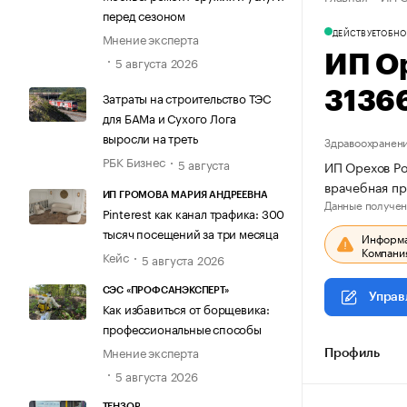
перед сезоном
ДЕЙСТВУЕТ
ОБНО
Мнение эксперта
ИП О
5 августа 2026
3136
Затраты на строительство ТЭС
для БАМа и Сухого Лога
выросли на треть
Здравоохранени
РБК Бизнес
5 августа
ИП Орехов Ро
врачебная пр
ИП ГРОМОВА МАРИЯ АНДРЕЕВНА
Данные получен
Pinterest как канал трафика: 300
тысяч посещений за три месяца
Информац
Компания
Кейс
5 августа 2026
СЭС «ПРОФСАНЭКСПЕРТ»
Управ
Как избавиться от борщевика:
профессиональные способы
Мнение эксперта
Профиль
5 августа 2026
ТЕНЗОР