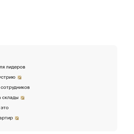
для лидеров
«От спор
дустрию
«Деньги 
 сотрудников
Функции 
на склады
 это
вартир