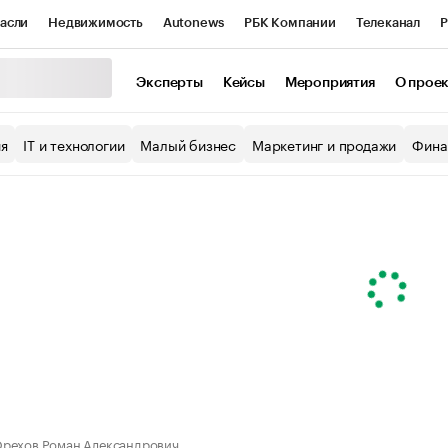
асли
Недвижимость
Autonews
РБК Компании
Телеканал
Р
К Курсы
РБК Life
Тренды
Визионеры
Национальные проекты
Эксперты
Кейсы
Мероприятия
О прое
уб
Исследования
Кредитные рейтинги
Франшизы
Газета
ия
IT и технологии
Малый бизнес
Маркетинг и продажи
Фина
Проверка контрагентов
Политика
Экономика
Бизнес
ы
рехов Роман Александрович