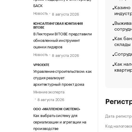
БАСК
Казино
индуст
Новость
8 августа 2026
Выжива
КОНСАЛТИНГОВАЯ КОМПАНИЯ
сотруд
BITOBE
В Лектории BITOBE представили
Как бан
обновленный инструмент
склады
оценки лидеров
Сотрудн
Новость
8 августа 2026
Как нал
VPROEKTE
кварти
Управление строительством: как
студия реализует
архитектурный проект дома
Мнение эксперта
8 августа 2026
Регист
ООО «МАЛЛЕНОМ СИСТЕМС»
Как выбрать систему для
Дата регистр
сериализации и агрегации на
Код налогово
производстве