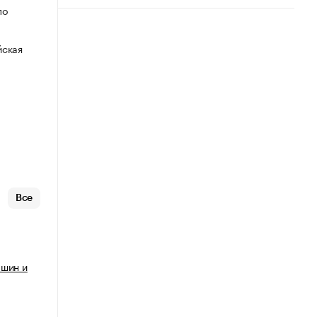
по
йская
Все
ашин и