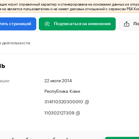
ия носит справочный характер и сгенерирована на основании данных из откр
 не является пользователем и не имеет деловых отношений с сервисом РБК Ко
Подписаться на изменения
По
лять страницей
 деятельности
ль
ации
22 июля 2014
Республика Коми
314110320300010
110302127309