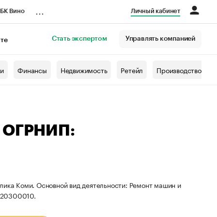
...
БК Вино
Личный кабинет
Стать экспертом
Управлять компанией
кте
азета
жи
Финансы
Недвижимость
Ретейл
Производство
— ОГРНИП:
лика Коми. Основной вид деятельности: Ремонт машин и
320300010.