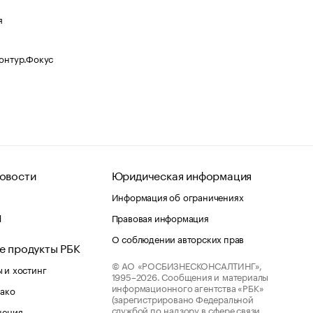
я
Контур.Фокус
овости
Юридическая информация
Информация об ограничениях
d
Правовая информация
О соблюдении авторских прав
е продукты РБК
© АО «РОСБИЗНЕСКОНСАЛТИНГ»,
 и хостинг
1995–2026.
Сообщения и материалы
информационного агентства «РБК»
лако
(зарегистрировано Федеральной
службой по надзору в сфере связи,
шения