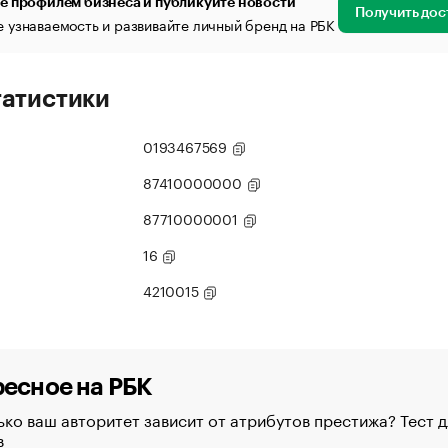
е профилем бизнеса и публикуйте новости
Получить дос
 узнаваемость и развивайте личный бренд на РБК
татистики
0193467569
87410000000
87710000001
16
4210015
есное на РБК
ко ваш авторитет зависит от атрибутов престижа? Тест д
в