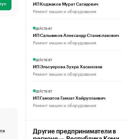
туп
ИП Коджаков Мурат Сагидович
Ремонт машин и оборудования
ДЕЙСТВУЕТ
ИП Сальников Александр Станиславович
Ремонт машин и оборудования
ДЕЙСТВУЕТ
ИП Эльсуерова Зухра Хасановна
Ремонт машин и оборудования
ДЕЙСТВУЕТ
ИП Гамзатов Гамзат Хайруллаевич
Ремонт машин и оборудования
ля
«От спорта тело стареет иначе». Как живет глава ко
Другие предприниматели в
создавшей GTA