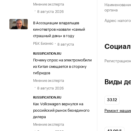
Мнение эксперта
Наименование
органа
8 августа 2026
Адрес налого
В Ассоциации владельцев
кинотеатров назвали «самый
страшный день» в году
РБК Бизнес
8 августа
Социал
RUSSIFICATION.RU
Почему спрос на электромобили
Регистрацио
из Китая смещается в сторону
гибридов
Мнение эксперта
Виды д
8 августа 2026
RUSSIFICATION.RU
33.12
Как Volkswagen вернулся на
российский рынок без единого
Ремонт машин
дилера
Мнение эксперта