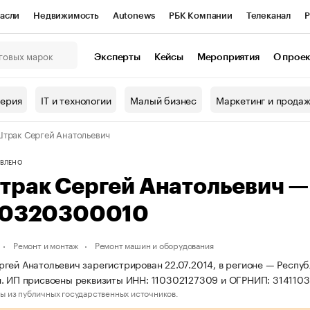
асли
Недвижимость
Autonews
РБК Компании
Телеканал
Р
К Курсы
РБК Life
Тренды
Визионеры
Национальные проекты
Эксперты
Кейсы
Мероприятия
О прое
онный клуб
Исследования
Кредитные рейтинги
Франшизы
Г
терия
IT и технологии
Малый бизнес
Маркетинг и прода
Проверка контрагентов
Политика
Экономика
Бизнес
трак Сергей Анатольевич
ы
ВЛЕНО
трак Сергей Анатольевич 
10320300010
Ремонт и монтаж
Ремонт машин и оборудования
гей Анатольевич зарегистрирован 22.07.2014, в регионе — Респуб
. ИП присвоены реквизиты ИНН: 110302127309 и ОГРНИП: 314110
ы из публичных государственных источников.