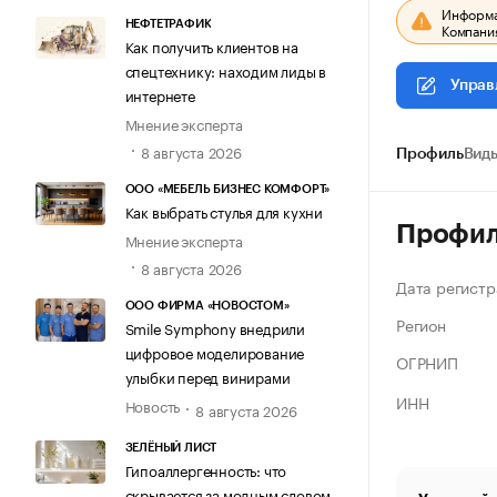
Информац
НЕФТЕТРАФИК
Компания
Как получить клиентов на
спецтехнику: находим лиды в
Управ
интернете
Мнение эксперта
8 августа 2026
Профиль
Виды
ООО «МЕБЕЛЬ БИЗНЕС КОМФОРТ»
Как выбрать стулья для кухни
Профи
Мнение эксперта
8 августа 2026
Дата регистр
ООО ФИРМА «НОВОСТОМ»
Регион
Smile Symphony внедрили
цифровое моделирование
ОГРНИП
улыбки перед винирами
ИНН
Новость
8 августа 2026
ЗЕЛЁНЫЙ ЛИСТ
Гипоаллергенность: что
скрывается за модным словом