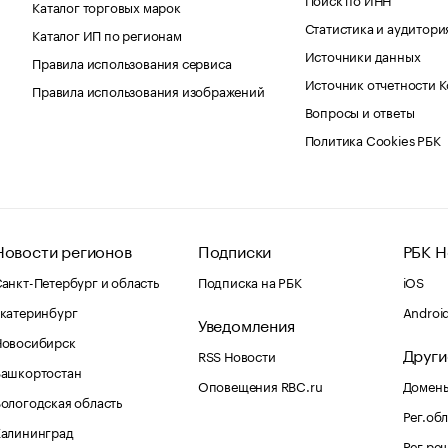
Каталог торговых марок
Статистика и аудитори
Каталог ИП по регионам
Источники данных
Правила использования сервиса
Источник отчетности 
Правила использования изображений
Вопросы и ответы
Политика Cookies РБК
Новости регионов
Подписки
РБК Н
анкт-Петербург и область
Подписка на РБК
iOS
катеринбург
Androi
Уведомления
Новосибирск
Други
RSS Новости
Башкортостан
Оповещения RBC.ru
Домены
ологодская область
Рег.об
Калининград
Рег.ре