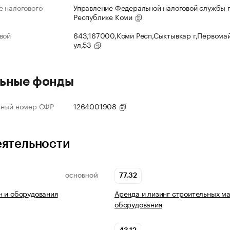
 налогового
Управление Федеральной налоговой службы 
Республике Коми
вой
643,167000,Коми Респ,Сыктывкар г,Первома
ул,53
ьные фонды
нный номер СФР
1264001908
еятельности
77.32
ОСНОВНОЙ
 и оборудования
Аренда и лизинг строительных м
оборудования