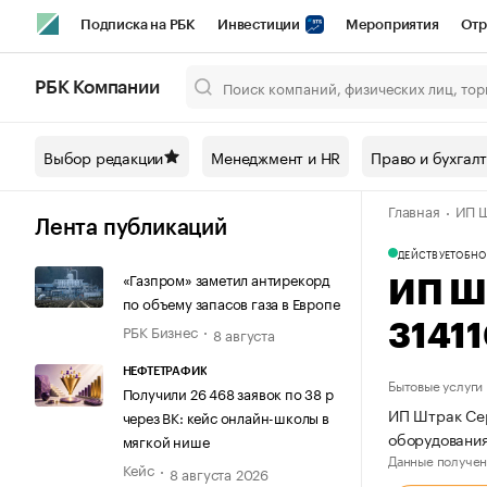
Подписка на РБК
Инвестиции
Мероприятия
Отр
Спорт
Школа управления РБК
РБК Образование
РБ
РБК Компании
Город
Стиль
Крипто
РБК Бизнес-среда
Дискусси
Выбор редакции
Менеджмент и HR
Право и бухгал
Спецпроекты СПб
Конференции СПб
Спецпроекты
Главная
ИП Ш
Технологии и медиа
Финансы
Рынок наличной валют
Лента публикаций
ДЕЙСТВУЕТ
ОБНО
«Газпром» заметил антирекорд
ИП Ш
по объему запасов газа в Европе
РБК Бизнес
3141
8 августа
НЕФТЕТРАФИК
Бытовые услуги
Получили 26 468 заявок по 38 р
ИП Штрак Сер
через ВК: кейс онлайн-школы в
оборудования
мягкой нише
Данные получен
Кейс
8 августа 2026