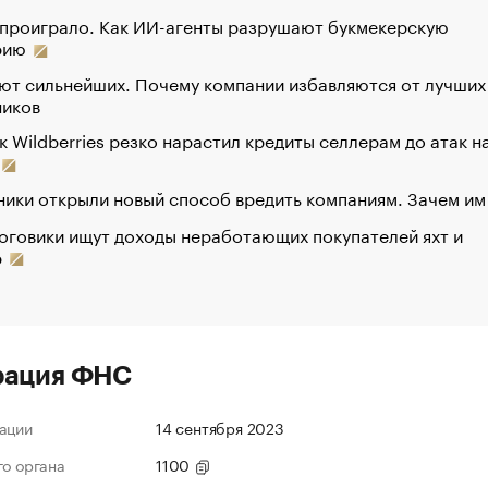
 проиграло. Как ИИ-агенты разрушают букмекерскую
рию
ют сильнейших. Почему компании избавляются от лучших
ников
к Wildberries резко нарастил кредиты селлерам до атак н
ики открыли новый способ вредить компаниям. Зачем им
оговики ищут доходы неработающих покупателей яхт и
р
рация ФНС
ации
14 сентября 2023
го органа
1100