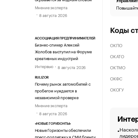
Управляйт
Мнение эксперта
Повышайте
8 августа 2026
Коды с
АССОЦИАЦИЯ ПРЕДПРИНИМАТЕЛЕЙ
Бизнес-спикер Алексей
ОКПО
Жолобов выступил на Форуме
ОКАТО
креативных индустрий
Интервью
ОКТМО
8 августа 2026
ОКФС
RULIZOR
Почему рынок автомобилей с
ОКОГУ
пробегом нуждается в
независимой проверке
Мнение эксперта
8 августа 2026
Интер
«НОВЫЕ ГОРИЗОНТЫ»
Насколь
Новые Горизонты обеспечили
лидеро
пресс-поддержку в СМИ бренду