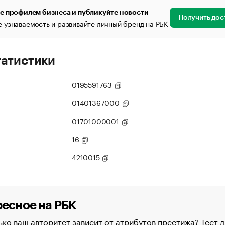
е профилем бизнеса и публикуйте новости
Получить дос
 узнаваемость и развивайте личный бренд на РБК
татистики
0195591763
01401367000
01701000001
16
4210015
есное на РБК
ко ваш авторитет зависит от атрибутов престижа? Тест д