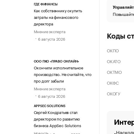
ГДЕ ФИНАНСЫ
Управляйт
Как собственнику окупить
Повышайте
затраты на финансового
директора
Мнение эксперта
Коды с
6 августа 2026
ОКПО
ОКАТО
ООО ПКО «ПРАВО ОНЛАЙН»
Окончили исполнительное
ОКТМО
производство. Не считайте, что
про долг забыли
ОКФС
Мнение эксперта
ОКОГУ
6 августа 2026
APPSEC SOLUTIONS
Сергей Кондратьев стал
директором по развитию
Интер
бизнеса AppSec Solutions
Насколь
Новость
6 августа 2026