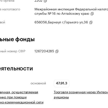
го органа
2202
 налогового
Межрайонная инспекция Федеральной налог
службы № 16 по Алтайскому краю
вой
656056,Барнаул г,Горького ул,36
ьные фонды
нный номер СФР
1267204285
еятельности
47.91.3
ОСНОВНОЙ
ничная, осуществляемая
Торговля розничная через Интерн
енно при помощи
аукционы
но-коммуникационной сети