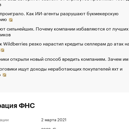
в
 проиграло. Как ИИ-агенты разрушают букмекерскую
рию
ют сильнейших. Почему компании избавляются от лучших
ников
к Wildberries резко нарастил кредиты селлерам до атак н
ики открыли новый способ вредить компаниям. Зачем им
оговики ищут доходы неработающих покупателей яхт и
р
рация ФНС
ации
2 марта 2021