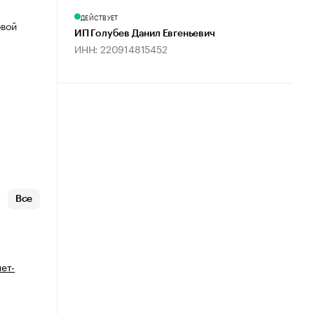
ДЕЙСТВУЕТ
овой
ИП Голубев Данил Евгеньевич
ИНН: 220914815452
Все
ет-