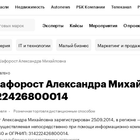
асли
Недвижимость
Autonews
РБК Компании
Телеканал
Р
К Курсы
РБК Life
Тренды
Визионеры
Национальные проекты
Эксперты
Кейсы
Мероприятия
О прое
онный клуб
Исследования
Кредитные рейтинги
Франшизы
Г
терия
IT и технологии
Малый бизнес
Маркетинг и прода
Проверка контрагентов
Политика
Экономика
Бизнес
афорост Александра Михайловна
ы
ВЛЕНО
афорост Александра Миха
22426800014
овля
Розничная торговля дистанционным способом
Александра Михайловна зарегистрирован 25.09.2014, в регионе — 
существляемая непосредственно при помощи информационно-комм
0 и ОГРНИП: 314222426800014.
ы из публичных государственных источников.