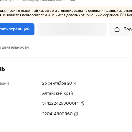
ия носит справочный характер и сгенерирована на основании данных из откр
 не является пользователем и не имеет деловых отношений с сервисом РБК Ко
Под
лять страницей
 деятельности
ль
ации
25 сентября 2014
Алтайский край
314222426800014
220414990960