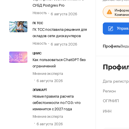
СУБД Postgres Pro
Информац
Новость
6 августа 2026
Компания
ГК ТСС
ГК ТСС поставила решения для
Управ
складов сети дискаунтеров
Новость
6 августа 2026
Профиль
Виды
ЦНИС
Как пользоваться ChatGPT без
ограничений
Профи
Мнение эксперта
6 августа 2026
Дата регистр
Регион
ЭПИКАРТ
Новые правила расчета
ОГРНИП
себестоимости по ГОЗ: что
изменится с 2027 года
ИНН
Мнение эксперта
6 августа 2026