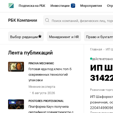
Подписка на РБК
Инвестиции
Мероприятия
Отр
Спорт
Школа управления РБК
РБК Образование
РБ
РБК Компании
Город
Стиль
Крипто
РБК Бизнес-среда
Дискусси
Выбор редакции
Менеджмент и HR
Право и бухгал
Спецпроекты СПб
Конференции СПб
Спецпроекты
Главная
ИП Ш
Технологии и медиа
Финансы
Рынок наличной валют
Лента публикаций
ДЕЙСТВУЕТ
ОБНО
PINOVA MECHANIC
ИП Ш
Готовая еда под ключ: топ-5
современных технологий
3142
упаковки
Мнение эксперта
Розничная торг
6 августа 2026
ИП Шафорост 
розничная, о
POSTGRES PROFESSIONAL
Платформа Кауч получила
22041499096
сертификат совместимости с
Данные получен