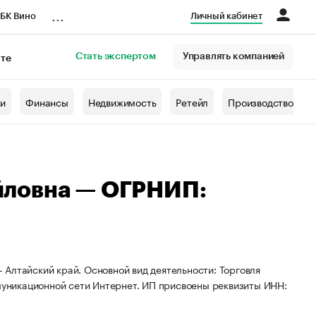
...
БК Вино
Личный кабинет
Стать экспертом
Управлять компанией
кте
азета
жи
Финансы
Недвижимость
Ретейл
Производство
йловна — ОГРНИП:
Алтайский край. Основной вид деятельности: Торговля
уникационной сети Интернет. ИП присвоены реквизиты ИНН: