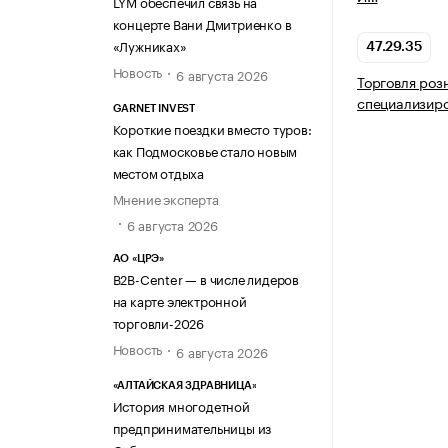
LYM обеспечил связь на
концерте Вани Дмитриенко в
«Лужниках»
47.29.35
Новость
6 августа 2026
Торговля розн
специализир
GARNET INVEST
Короткие поездки вместо туров:
как Подмосковье стало новым
местом отдыха
Мнение эксперта
6 августа 2026
АО «ЦРЭ»
B2B-Center — в числе лидеров
на карте электронной
торговли-2026
Новость
6 августа 2026
«АЛТАЙСКАЯ ЗДРАВНИЦА»
История многодетной
предпринимательницы из