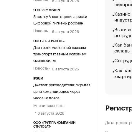
лидеро
SECURITY VISION
Казино
Security Vision оценила риски
индуст
цифровой гигиены россиян
Выжива
Новость
6 августа 2026
сотруд
ООО «ГК «ГРАНЕЛЬ»
Как бан
Две трети москвичей назвали
склады
транспорт главным условием
Сотрудн
смены жилья
Новость
6 августа 2026
Как нал
кварти
IPSUM
Джетлаг руководителя: скрытая
цена командировок через
часовые пояса
Мнение эксперта
Регист
6 августа 2026
Дата регистр
ООО «ГРУППА КОМПАНИЙ
СТИЛОБАТ»