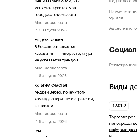
Код налогово
Лев Мазараки о том, как
меняется архитектура
Наименование
городского комфорта
органа
Мнение эксперта
Адрес налого
6 августа 2026
М9 ДЕВЕЛОПМЕНТ
В России развивается
Социал
караванинг — инфраструктура
не успевает за трендом
Регистрацио
Мнение эксперта
6 августа 2026
Виды д
КУЛЬТУРА СЧАСТЬЯ
Андрей Вебер: почему топ-
команда спорит не о стратегии,
а о власти
47.91.2
Мнение эксперта
Торговля роз
6 августа 2026
непосредств
информацион
LYM
И…