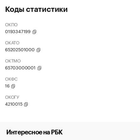
Коды статистики
ОКПО
0193347199
ОКАТО
65202501000
ОКТМО
65703000001
ОКФС
16
ОКОГУ
4210015
Интересное на РБК