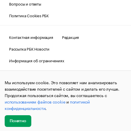
Вопросы и ответы
Политика Cookies РБК
Контактная информация
Редакция
Рассылка РБК Новости
Информация об ограничениях
Правовая информация
О соблюдении авторских прав
Мы используем cookie. Это позволяет нам анализировать
© АО «РОСБИЗНЕСКОНСАЛТИНГ»,
1995–2026.
Сообщения
и материалы информационного агентства «РБК»
взаимодействие посетителей с сайтом и делать его лучше.
(зарегистрировано Федеральной службой по надзору в сфере
Продолжая пользоваться сайтом, вы соглашаетесь с
связи, информационных технологий и массовых
использованием файлов cookie
и
политикой
коммуникаций (Роскомнадзор) 09.12.2015 за номером ИА
№ФС77-63848) сопровождаются пометкой «РБК». Отдельные
конфиденциальности
.
публикации могут содержать информацию,
не предназначенную для пользователей
до 18 лет.
companycardsfeedback@rbc.ru
Понятно
Добавить
Главное
Эксперты
Кейсы
Мероприятия