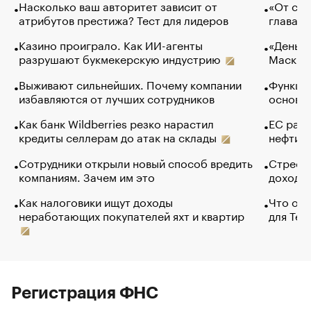
Насколько ваш авторитет зависит от
«От спо
атрибутов престижа? Тест для лидеров
глава к
Казино проиграло. Как ИИ-агенты
«Деньги
разрушают букмекерскую индустрию
Маск в 
Выживают сильнейших. Почему компании
Функции
избавляются от лучших сотрудников
основ э
Как банк Wildberries резко нарастил
ЕС раз
кредиты селлерам до атак на склады
нефти —
Сотрудники открыли новый способ вредить
Стресс 
компаниям. Зачем им это
доходов
Как налоговики ищут доходы
Что обв
неработающих покупателей яхт и квартир
для Tel
Регистрация ФНС