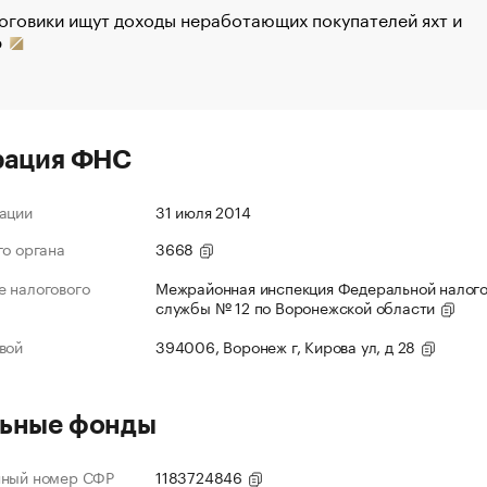
оговики ищут доходы неработающих покупателей яхт и
р
рация ФНС
ации
31 июля 2014
го органа
3668
 налогового
Межрайонная инспекция Федеральной налог
службы № 12 по Воронежской области
вой
394006, Воронеж г, Кирова ул, д 28
ьные фонды
нный номер СФР
1183724846