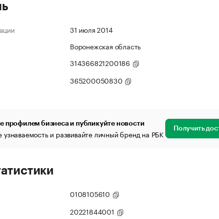
ль
ации
31 июля 2014
Воронежская область
314366821200186
365200050830
е профилем бизнеса и публикуйте новости
Получить дос
 узнаваемость и развивайте личный бренд на РБК
татистики
0108105610
20221844001