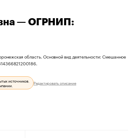
вна — ОГРНИП:
Воронежская область. Основной вид деятельности: Смешанное
314366821200186.
ытых источников.
Редактировать описание
мпании.