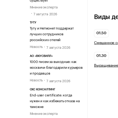
Мнение эксперта
7 августа 2026
Виды д
ТУТУ
Туту и Нетмонет поддержат
лучших сотрудников
01.50
российских отелей
Смешанное се
Новость
7 августа 2026
01.30
АО «ВКУСВИЛЛ»
1000 писем за выходные: как
Выращивание
москвичи благодарили курьеров
и продавцов
Новость
7 августа 2026
СКС КОНСАЛТИНГ
End-user certificate: когда
нужен и как избежать отказа на
таможне
Мнение эксперта