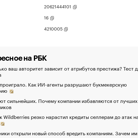
20621444101
16
4210005
есное на РБК
ко ваш авторитет зависит от атрибутов престижа? Тест д
в
 проиграло. Как ИИ-агенты разрушают букмекерскую
рию
ют сильнейших. Почему компании избавляются от лучших
ников
к Wildberries резко нарастил кредиты селлерам до атак н
ики открыли новый способ вредить компаниям. Зачем им