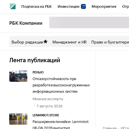
Подписка на РБК
Инвестиции
Мероприятия
Отр
Спорт
Школа управления РБК
РБК Образование
РБ
РБК Компании
Стиль
Крипто
РБК Бизнес-среда
Дискуссионный кл
Выбор редакции
Менеджмент и HR
Право и бухгалтер
Спецпроекты СПб
Конференции СПб
Спецпроекты
Технологии и медиа
Финансы
Рынок наличной валют
Лента публикаций
РЕНЬЮ
Отказоустойчивость при
разработке высоконагруженных
информационных систем
Мнение эксперта
7 августа 2026
LENMIRIOT.STORE
Расширение линейки: Lenmiriot
06.08.2026 выпустил
Главная
ИП Н