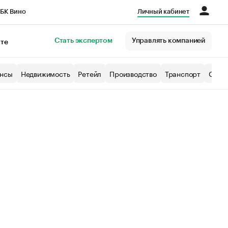
БК Вино
Личный кабинет
Город
Стать экспертом
Управлять компанией
кте
нсы
Недвижимость
Ретейл
Производство
Транспорт
Образ