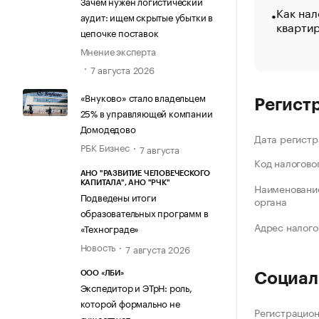
Зачем нужен логистический
Как нал
аудит: ищем скрытые убытки в
кварти
цепочке поставок
Мнение эксперта
7 августа 2026
«Внуково» стало владельцем
Регист
25% в управляющей компании
Домодедово
Дата регистр
РБК Бизнес
7 августа
Код налогово
АНО "РАЗВИТИЕ ЧЕЛОВЕЧЕСКОГО
КАПИТАЛА", АНО "РЧК"
Наименование
Подведены итоги
органа
образовательных программ в
Адрес налого
«Технограде»
Новость
7 августа 2026
ООО «ЛБИ»
Социал
Экспедитор и ЭТрН: роль,
которой формально не
Регистрацио
существует