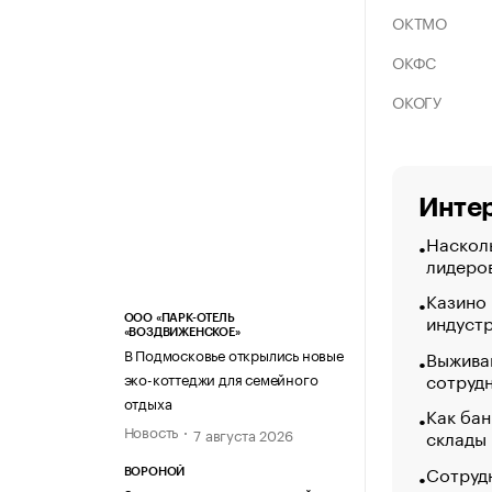
ОКТМО
ОКФС
ОКОГУ
Интер
Насколь
лидеро
Казино
индуст
ООО «ПАРК-ОТЕЛЬ
«ВОЗДВИЖЕНСКОЕ»
В Подмосковье открылись новые
Выжива
сотруд
эко-коттеджи для семейного
отдыха
Как бан
Новость
склады
7 августа 2026
Сотрудн
ВОРОНОЙ