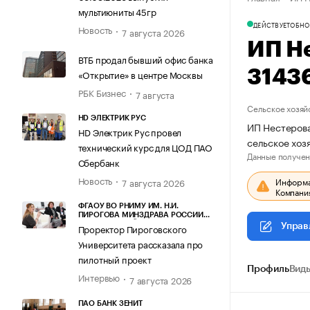
мультиюниты 45гр
ДЕЙСТВУЕТ
ОБНО
Новость
7 августа 2026
ИП Н
ВТБ продал бывший офис банка
3143
«Открытие» в центре Москвы
РБК Бизнес
7 августа
Сельское хозяй
HD ЭЛЕКТРИК РУС
ИП Нестерова
HD Электрик Рус провел
сельское хоз
технический курс для ЦОД ПАО
Данные получен
Сбербанк
Новость
Информац
7 августа 2026
Компания
ФГАОУ ВО РНИМУ ИМ. Н.И.
ПИРОГОВА МИНЗДРАВА РОССИИ
(ПИРОГОВСКИЙ УНИВЕРСИТЕТ)
Управ
Проректор Пироговского
Университета рассказала про
пилотный проект
Профиль
Виды
Интервью
7 августа 2026
ПАО БАНК ЗЕНИТ