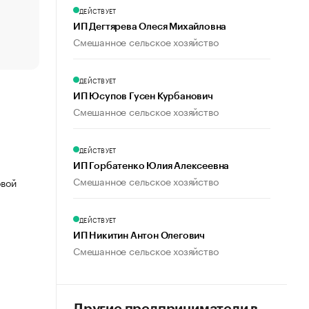
счастья
ДЕЙСТВУЕТ
Что обвинения против Павла Дурова значат для Tele
ИП Дегтярева Олеся Михайловна
пользователей
Смешанное сельское хозяйство
ДЕЙСТВУЕТ
ИП Юсупов Гусен Курбанович
Смешанное сельское хозяйство
ДЕЙСТВУЕТ
ИП Горбатенко Юлия Алексеевна
Смешанное сельское хозяйство
овой
ДЕЙСТВУЕТ
ИП Никитин Антон Олегович
Смешанное сельское хозяйство