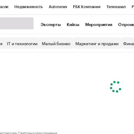
асли
Недвижимость
Autonews
РБК Компании
Телеканал
Р
К Курсы
РБК Life
Тренды
Визионеры
Национальные проекты
Эксперты
Кейсы
Мероприятия
О прое
уб
Исследования
Кредитные рейтинги
Франшизы
Газета
ия
IT и технологии
Малый бизнес
Маркетинг и продажи
Фина
Проверка контрагентов
Политика
Экономика
Бизнес
ы
естерова Светлана Николаевна