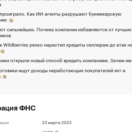
в
 проиграло. Как ИИ-агенты разрушают букмекерскую
рию
ют сильнейших. Почему компании избавляются от лучших
ников
к Wildberries резко нарастил кредиты селлерам до атак н
ики открыли новый способ вредить компаниям. Зачем им
оговики ищут доходы неработающих покупателей яхт и
р
рация ФНС
ации
23 марта 2023