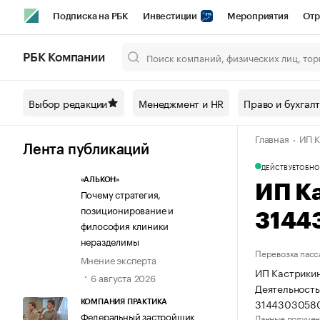
Подписка на РБК
Инвестиции
Мероприятия
Отр
Спорт
Школа управления РБК
РБК Образование
РБ
РБК Компании
Город
Стиль
Крипто
РБК Бизнес-среда
Дискусси
Выбор редакции
Менеджмент и HR
Право и бухгал
Спецпроекты СПб
Конференции СПб
Спецпроекты
Главная
ИП К
Технологии и медиа
Финансы
Рынок наличной валют
Лента публикаций
ДЕЙСТВУЕТ
ОБНО
«АЛЬКОН»
ИП К
Почему стратегия,
позиционирование и
3144
философия клиники
неразделимы
Перевозка пасс
Мнение эксперта
ИП Кастрикин
6 августа 2026
Деятельность
3144303058
КОМПАНИЯ ПРАКТИКА
Федеральный застройщик
Данные получен