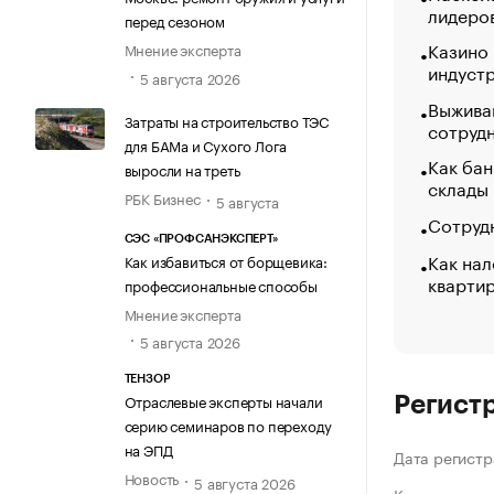
лидеро
перед сезоном
Казино
Мнение эксперта
индуст
5 августа 2026
Выжива
Затраты на строительство ТЭС
сотруд
для БАМа и Сухого Лога
Как бан
выросли на треть
склады
РБК Бизнес
5 августа
Сотрудн
СЭС «ПРОФСАНЭКСПЕРТ»
Как нал
Как избавиться от борщевика:
кварти
профессиональные способы
Мнение эксперта
5 августа 2026
ТЕНЗОР
Отраслевые эксперты начали
Регист
серию семинаров по переходу
на ЭПД
Дата регистр
Новость
5 августа 2026