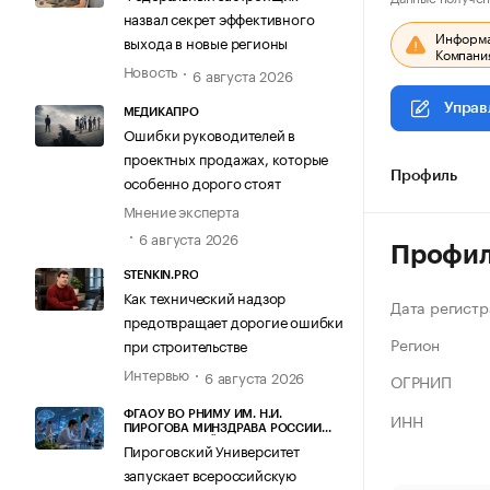
назвал секрет эффективного
Информац
выхода в новые регионы
Компания
Новость
6 августа 2026
Управ
МЕДИКАПРО
Ошибки руководителей в
проектных продажах, которые
Профиль
особенно дорого стоят
Мнение эксперта
6 августа 2026
Профи
STENKIN.PRO
Как технический надзор
Дата регистр
предотвращает дорогие ошибки
Регион
при строительстве
Интервью
6 августа 2026
ОГРНИП
ИНН
ФГАОУ ВО РНИМУ ИМ. Н.И.
ПИРОГОВА МИНЗДРАВА РОССИИ
(ПИРОГОВСКИЙ УНИВЕРСИТЕТ)
Пироговский Университет
запускает всероссийскую