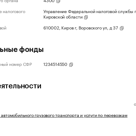
го органа
4300
 налогового
Управление Федеральной налоговой службы 
Кировской области
вой
610002, Киров г, Воровского ул, д 37
ьные фонды
нный номер СФР
1234514550
еятельности
 автомобильного грузового транспорта и услуги по перевозкам