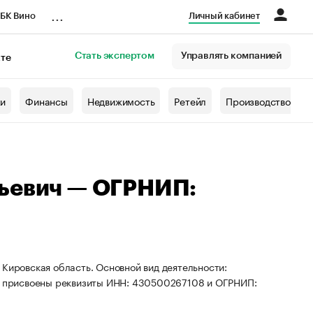
...
БК Вино
Личный кабинет
Стать экспертом
Управлять компанией
кте
азета
жи
Финансы
Недвижимость
Ретейл
Производство
льевич — ОГРНИП:
 Кировская область. Основной вид деятельности:
ИП присвоены реквизиты ИНН: 430500267108 и ОГРНИП: