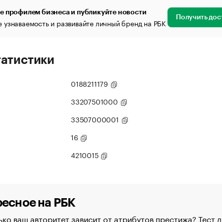
е профилем бизнеса и публикуйте новости
Получить дос
 узнаваемость и развивайте личный бренд на РБК
татистики
0188211179
33207501000
33507000001
16
4210015
есное на РБК
ко ваш авторитет зависит от атрибутов престижа? Тест д