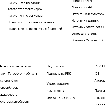
Поиск по ОГРН
Каталог по категориям
Поиск по ИНН
Каталог торговых марок
Статистика и аудитори
Каталог ИП по регионам
Источники данных
Правила использования сервиса
Источник отчетности 
Правила использования изображений
Вопросы и ответы
Политика Cookies РБК
Новости регионов
Подписки
РБК Н
анкт-Петербург и область
Подписка на РБК
iOS
катеринбург
Androi
Уведомления
Новосибирск
Други
RSS Новости
Башкортостан
Оповещения RBC.ru
Домены
ологодская область
Рег.об