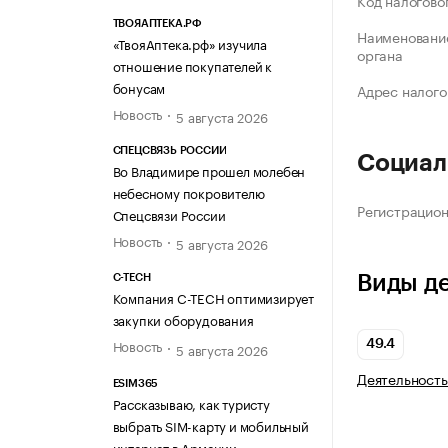
Код налогово
ТВОЯАПТЕКА.РФ
Наименование
«ТвояАптека.рф» изучила
органа
отношение покупателей к
бонусам
Адрес налого
Новость
5 августа 2026
СПЕЦСВЯЗЬ РОССИИ
Социал
Во Владимире прошел молебен
небесному покровителю
Регистрацио
Спецсвязи России
Новость
5 августа 2026
Виды д
C-TECH
Компания C-TECH оптимизирует
закупки оборудования
Новость
49.4
5 августа 2026
Деятельность
ESIM365
Рассказываю, как туристу
выбрать SIM-карту и мобильный
интернет в Армении