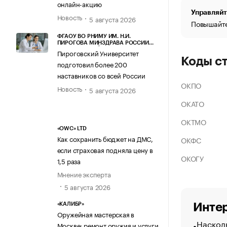
онлайн-акцию
Управляйт
Новость
5 августа 2026
Повышайте
ФГАОУ ВО РНИМУ ИМ. Н.И.
ПИРОГОВА МИНЗДРАВА РОССИИ
(ПИРОГОВСКИЙ УНИВЕРСИТЕТ)
Пироговский Университет
Коды с
подготовил более 200
наставников со всей России
ОКПО
Новость
5 августа 2026
ОКАТО
ОКТМО
«OWC» LTD
Как сохранить бюджет на ДМС,
ОКФС
если страховая подняла цену в
ОКОГУ
1,5 раза
Мнение эксперта
5 августа 2026
Интер
«КАЛИБР»
Оружейная мастерская в
Насколь
Москве: ремонт оружия и услуги