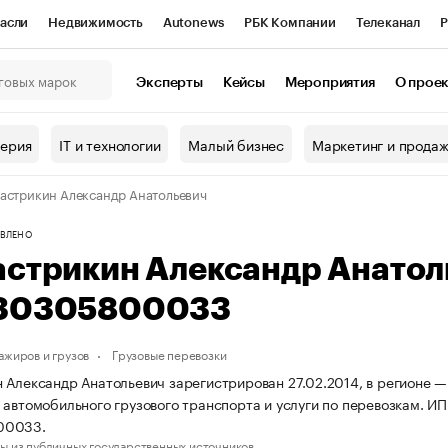
асли
Недвижимость
Autonews
РБК Компании
Телеканал
Р
К Курсы
РБК Life
Тренды
Визионеры
Национальные проекты
Эксперты
Кейсы
Мероприятия
О прое
онный клуб
Исследования
Кредитные рейтинги
Франшизы
Г
терия
IT и технологии
Малый бизнес
Маркетинг и прода
Проверка контрагентов
Политика
Экономика
Бизнес
астрикин Александр Анатольевич
ы
ВЛЕНО
астрикин Александр Анато
30305800033
ажиров и грузов
Грузовые перевозки
 Александр Анатольевич зарегистрирован 27.02.2014, в регионе —
 автомобильного грузового транспорта и услуги по перевозкам. 
00033.
ы из публичных государственных источников.