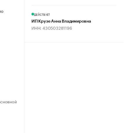
по
ДЕЙСТВУЕТ
ИП Крузе Анна Владимировна
ИНН: 430503281196
ОСНОВНОЙ