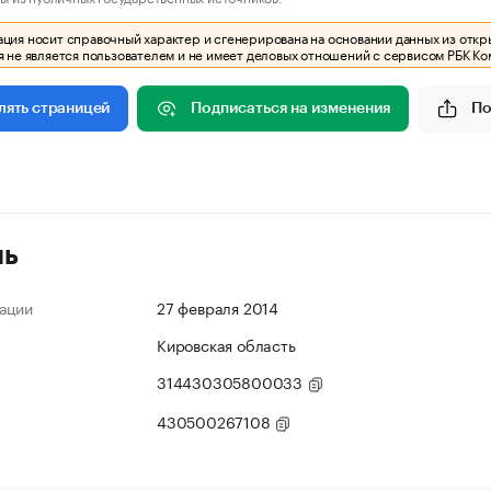
ия носит справочный характер и сгенерирована на основании данных из откр
 не является пользователем и не имеет деловых отношений с сервисом РБК Ко
Подписаться на изменения
По
лять страницей
ль
ации
27 февраля 2014
Кировская область
314430305800033
430500267108