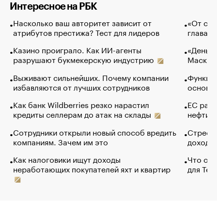
Интересное на РБК
Насколько ваш авторитет зависит от
«От спо
атрибутов престижа? Тест для лидеров
глава к
Казино проиграло. Как ИИ-агенты
«Деньги
разрушают букмекерскую индустрию
Маск в 
Выживают сильнейших. Почему компании
Функции
избавляются от лучших сотрудников
основ э
Как банк Wildberries резко нарастил
ЕС раз
кредиты селлерам до атак на склады
нефти —
Сотрудники открыли новый способ вредить
Стресс 
компаниям. Зачем им это
доходов
Как налоговики ищут доходы
Что обв
неработающих покупателей яхт и квартир
для Tel