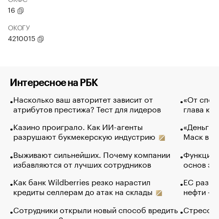
16
ОКОГУ
4210015
Интересное на РБК
Насколько ваш авторитет зависит от
«От спор
атрибутов престижа? Тест для лидеров
глава ко
Казино проиграло. Как ИИ-агенты
«Деньги б
разрушают букмекерскую индустрию
Маск в и
Выживают сильнейших. Почему компании
Функции 
избавляются от лучших сотрудников
основ эф
Как банк Wildberries резко нарастил
ЕС разре
кредиты селлерам до атак на склады
нефти — 
Сотрудники открыли новый способ вредить
Стресс о
компаниям. Зачем им это
доходов 