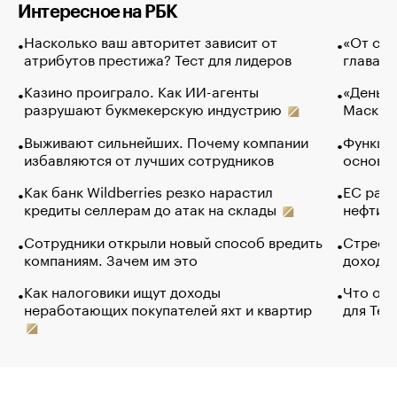
Интересное на РБК
Насколько ваш авторитет зависит от
«От спо
атрибутов престижа? Тест для лидеров
глава к
Казино проиграло. Как ИИ-агенты
«Деньги
разрушают букмекерскую индустрию
Маск в 
Выживают сильнейших. Почему компании
Функции
избавляются от лучших сотрудников
основ э
Как банк Wildberries резко нарастил
ЕС раз
кредиты селлерам до атак на склады
нефти —
Сотрудники открыли новый способ вредить
Стресс 
компаниям. Зачем им это
доходов
Как налоговики ищут доходы
Что обв
неработающих покупателей яхт и квартир
для Tel