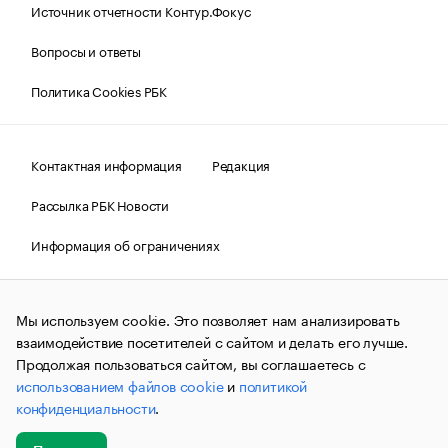
Источник отчетности Контур.Фокус
Вопросы и ответы
Политика Cookies РБК
Контактная информация
Редакция
Рассылка РБК Новости
Информация об ограничениях
Правовая информация
О соблюдении авторских прав
Мы используем cookie. Это позволяет нам анализировать
© АО «РОСБИЗНЕСКОНСАЛТИНГ»,
1995–2026.
Сообщения
и материалы информационного агентства «РБК»
взаимодействие посетителей с сайтом и делать его лучше.
(зарегистрировано Федеральной службой по надзору в сфере
Продолжая пользоваться сайтом, вы соглашаетесь с
связи, информационных технологий и массовых
использованием файлов cookie
и
политикой
коммуникаций (Роскомнадзор) 09.12.2015 за номером ИА
№ФС77-63848) сопровождаются пометкой «РБК». Отдельные
конфиденциальности
.
публикации могут содержать информацию,
не предназначенную для пользователей