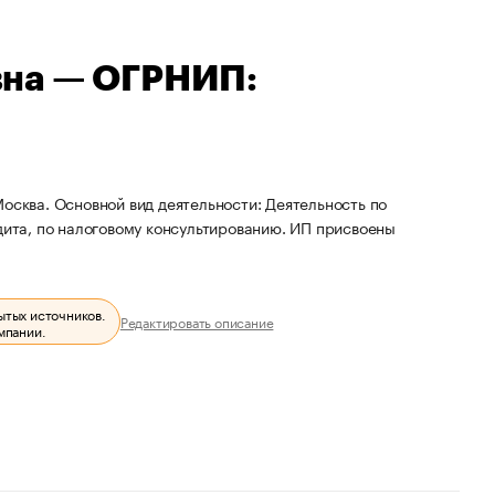
вна — ОГРНИП:
осква. Основной вид деятельности: Деятельность по
дита, по налоговому консультированию. ИП присвоены
ытых источников.
Редактировать описание
мпании.