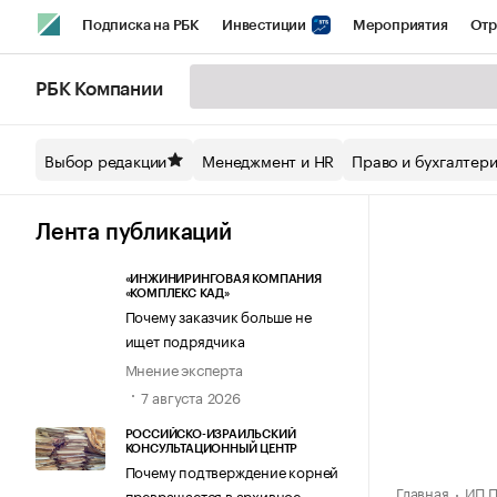
Подписка на РБК
Инвестиции
Мероприятия
Отр
Спорт
Школа управления РБК
РБК Образование
РБ
РБК Компании
Стиль
Крипто
РБК Бизнес-среда
Дискуссионный кл
Выбор редакции
Менеджмент и HR
Право и бухгалтер
Спецпроекты СПб
Конференции СПб
Спецпроекты
Технологии и медиа
Финансы
Рынок наличной валют
Лента публикаций
«ИНЖИНИРИНГОВАЯ КОМПАНИЯ
«КОМПЛЕКС КАД»
Почему заказчик больше не
ищет подрядчика
Мнение эксперта
7 августа 2026
РОССИЙСКО-ИЗРАИЛЬСКИЙ
КОНСУЛЬТАЦИОННЫЙ ЦЕНТР
Почему подтверждение корней
Главная
ИП П
превращается в архивное