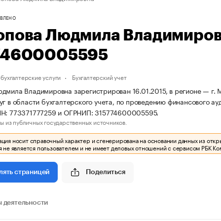
ВЛЕНО
опова Людмила Владимиро
74600005595
бухгалтерские услуги
Бухгалтерский учет
дмила Владимировна зарегистрирован 16.01.2015, в регионе — г. М
уг в области бухгалтерского учета, по проведению финансового ау
НН: 773371777259 и ОГРНИП: 315774600005595.
ы из публичных государственных источников.
ия носит справочный характер и сгенерирована на основании данных из откр
 не является пользователем и не имеет деловых отношений с сервисом РБК Ко
Поделиться
лять страницей
 деятельности