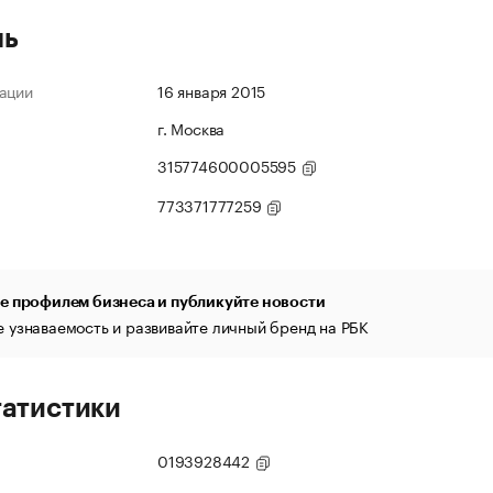
ль
ации
16 января 2015
г. Москва
315774600005595
773371777259
е профилем бизнеса и публикуйте новости
 узнаваемость и развивайте личный бренд на РБК
татистики
0193928442