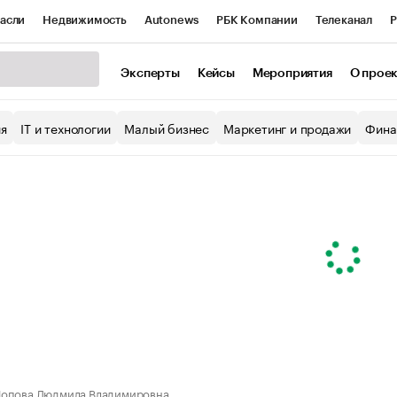
асли
Недвижимость
Autonews
РБК Компании
Телеканал
Р
К Курсы
РБК Life
Тренды
Визионеры
Национальные проекты
Эксперты
Кейсы
Мероприятия
О прое
уб
Исследования
Кредитные рейтинги
Франшизы
Газета
ия
IT и технологии
Малый бизнес
Маркетинг и продажи
Фина
Проверка контрагентов
Политика
Экономика
Бизнес
ы
опова Людмила Владимировна