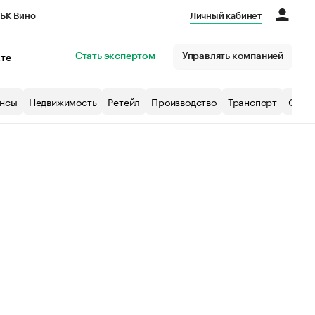
БК Вино
Личный кабинет
Город
Стать экспертом
Управлять компанией
кте
нсы
Недвижимость
Ретейл
Производство
Транспорт
Образ