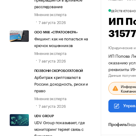
расследование
ДЕЙСТВУЕТ
ОБНО
Мнение эксперта
ИП П
7 августа 2026
3157
ООО МКК «СТРАТОСФЕРА»
Фишинг: как не попасться на
крючок мошенников
Юридические и 
Мнение эксперта
ИП Попова Лю
7 августа 2026
оказанию усл
реквизиты И
ПОЗВОНИ СКОРОБОГАТОВОЙ
Данные получен
Арбитраж криптовалют в
России: доходность, риски и
Информац
право
Компания
Мнение эксперта
7 августа 2026
Управ
UDV GROUP
UDV Group показывает, где
Профиль
Виды
мониторинг теряет связь с
бизнесом