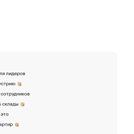
для лидеров
«От спор
дустрию
«Деньги 
 сотрудников
Функции 
на склады
 это
вартир