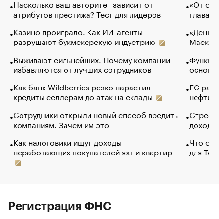
Насколько ваш авторитет зависит от
«От спо
атрибутов престижа? Тест для лидеров
глава к
Казино проиграло. Как ИИ-агенты
«Деньги
разрушают букмекерскую индустрию
Маск в 
Выживают сильнейших. Почему компании
Функции
избавляются от лучших сотрудников
основ э
Как банк Wildberries резко нарастил
ЕС раз
кредиты селлерам до атак на склады
нефти —
Сотрудники открыли новый способ вредить
Стресс 
компаниям. Зачем им это
доходов
Как налоговики ищут доходы
Что обв
неработающих покупателей яхт и квартир
для Tel
Регистрация ФНС