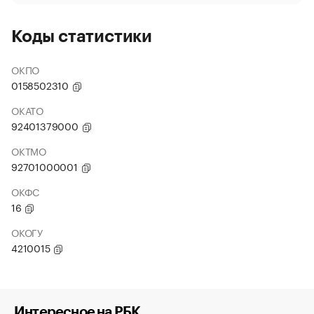
Коды статистики
ОКПО
0158502310
ОКАТО
92401379000
ОКТМО
92701000001
ОКФС
16
ОКОГУ
4210015
Интересное на РБК