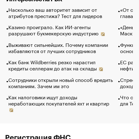
Насколько ваш авторитет зависит от
«От спо
атрибутов престижа? Тест для лидеров
глава к
Казино проиграло. Как ИИ-агенты
«Деньги
разрушают букмекерскую индустрию
Маск в 
Выживают сильнейших. Почему компании
Функции
избавляются от лучших сотрудников
основ э
Как банк Wildberries резко нарастил
ЕС раз
кредиты селлерам до атак на склады
нефти —
Сотрудники открыли новый способ вредить
Стресс 
компаниям. Зачем им это
доходов
Как налоговики ищут доходы
Что обв
неработающих покупателей яхт и квартир
для Tel
Регистрация ФНС