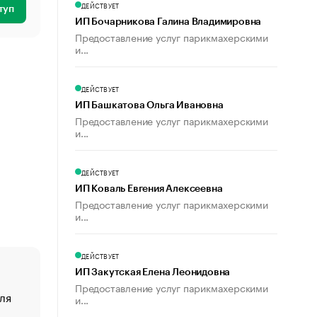
ДЕЙСТВУЕТ
туп
ИП Бочарникова Галина Владимировна
Предоставление услуг парикмахерскими
и...
ДЕЙСТВУЕТ
ИП Башкатова Ольга Ивановна
Предоставление услуг парикмахерскими
и...
ДЕЙСТВУЕТ
ИП Коваль Евгения Алексеевна
Предоставление услуг парикмахерскими
и...
ДЕЙСТВУЕТ
ИП Закутская Елена Леонидовна
Предоставление услуг парикмахерскими
ля
«От спорта тело стареет иначе». Как живет глава ко
и...
создавшей GTA