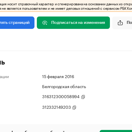
ия носит справочный характер и сгенерирована на основании данных из откр
 не является пользователем и не имеет деловых отношений с сервисом РБК Ко
Подписаться на изменения
По
лять страницей
ль
ации
15 февраля 2016
Белгородская область
316312300058994
312332149203