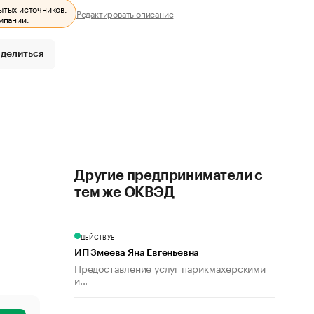
ытых источников.
Редактировать описание
мпании.
делиться
Другие предприниматели с
тем же ОКВЭД
ДЕЙСТВУЕТ
ИП Змеева Яна Евгеньевна
Предоставление услуг парикмахерскими
и...