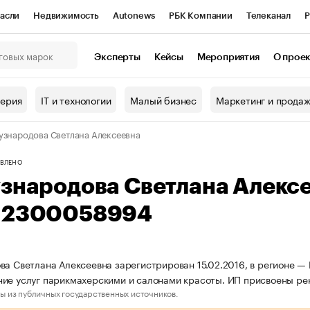
асли
Недвижимость
Autonews
РБК Компании
Телеканал
Р
К Курсы
РБК Life
Тренды
Визионеры
Национальные проекты
Эксперты
Кейсы
Мероприятия
О прое
онный клуб
Исследования
Кредитные рейтинги
Франшизы
Г
терия
IT и технологии
Малый бизнес
Маркетинг и прода
Проверка контрагентов
Политика
Экономика
Бизнес
узнародова Светлана Алексеевна
ы
ВЛЕНО
узнародова Светлана Алекс
12300058994
ва Светлана Алексеевна зарегистрирован 15.02.2016, в регионе — 
ие услуг парикмахерскими и салонами красоты. ИП присвоены р
ы из публичных государственных источников.