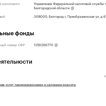
 налогового
Управление Федеральной налоговой службы 
Белгородской области
вой
308000, Белгород г, Преображенская ул, д 6
ьные фонды
нный номер СФР
1250266770
еятельности
ие услуг парикмахерскими и салонами красоты