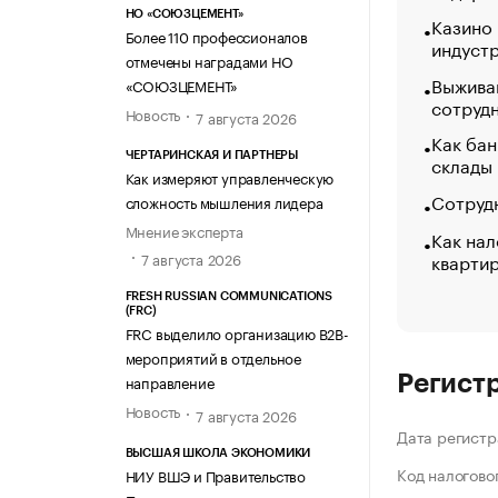
НО «СОЮЗЦЕМЕНТ»
Казино
Более 110 профессионалов
индуст
отмечены наградами НО
Выжива
«СОЮЗЦЕМЕНТ»
сотруд
Новость
7 августа 2026
Как бан
ЧЕРТАРИНСКАЯ И ПАРТНЕРЫ
склады
Как измеряют управленческую
Сотрудн
сложность мышления лидера
Мнение эксперта
Как нал
кварти
7 августа 2026
FRESH RUSSIAN COMMUNICATIONS
(FRC)
FRC выделило организацию B2B-
мероприятий в отдельное
направление
Регист
Новость
7 августа 2026
Дата регистр
ВЫСШАЯ ШКОЛА ЭКОНОМИКИ
Код налогово
НИУ ВШЭ и Правительство