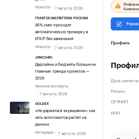
Информац
Новость
7 августа 2026
Компания
ГЛАВГОСЭКСПЕРТИЗА РОССИИ
95% смет проходят
Управ
автоматическую проверку в
КПСР без замечаний
Профиль
Новость
7 августа 2026
«ПМСОФТ»
Дедлайны и бюджеты больше не
Профи
главные: тренды проектов —
2026
Дата регистр
Мнение эксперта
Регион
7 августа 2026
ОГРНИП
GOLDEX
«Не держаться за решения»: как
ИНН
сеть золотоматов растет на
данных
Интервью
7 августа 2026