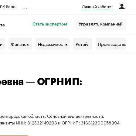
...
БК Вино
Личный кабинет
Стать экспертом
Управлять компанией
кте
азета
жи
Финансы
Недвижимость
Ретейл
Производство
еевна — ОГРНИП:
Белгородская область. Основной вид деятельности:
еквизиты ИНН: 312332149203 и ОГРНИП: 316312300058994.