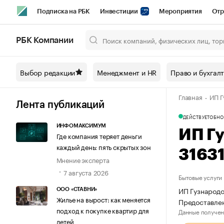
Подписка на РБК
Инвестиции
Мероприятия
Отр
Спорт
Школа управления РБК
РБК Образование
РБ
РБК Компании
Город
Стиль
Крипто
РБК Бизнес-среда
Дискусси
Выбор редакции
Менеджмент и HR
Право и бухгал
Спецпроекты СПб
Конференции СПб
Спецпроекты
Главная
ИП Г
Технологии и медиа
Финансы
Рынок наличной валют
Лента публикаций
ДЕЙСТВУЕТ
ОБНО
ИНФОМАКСИМУМ
ИП Г
Где компания теряет деньги
каждый день: пять скрытых зон
3163
Мнение эксперта
7 августа 2026
Бытовые услуги
ИП Гузнародо
ООО «СТАВНИ»
Жилье на вырост: как меняется
Предоставлен
подход к покупке квартир для
Данные получен
детей