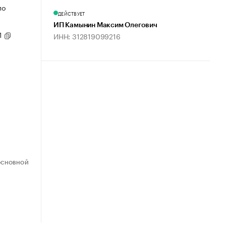
по
ДЕЙСТВУЕТ
ИП Камынин Максим Олегович
1
ИНН: 312819099216
ОСНОВНОЙ