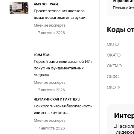
Управляйт
AMS SOFTWARE
Повышайте
Проект отопления частного
дома: пошаговая инструкция
Мнение эксперта
Коды с
7 августа 2026
ОКПО
ОКАТО
LCH.LEGAL
Первый рамочный закон об ИИ:
ОКТМО
фокус на фундаментальных
моделях
ОКФС
Мнение эксперта
ОКОГУ
7 августа 2026
ЧЕРТАРИНСКАЯ И ПАРТНЕРЫ
Психологическая безопасность
или зона комфорта
Интер
Мнение эксперта
Насколь
7 августа 2026
лидеро