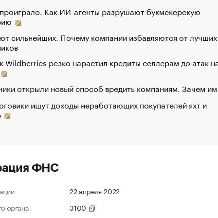
 проиграло. Как ИИ-агенты разрушают букмекерскую
рию
ют сильнейших. Почему компании избавляются от лучших
ников
к Wildberries резко нарастил кредиты селлерам до атак н
ики открыли новый способ вредить компаниям. Зачем им
оговики ищут доходы неработающих покупателей яхт и
р
рация ФНС
ации
22 апреля 2022
го органа
3100