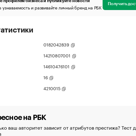
е профилем бизнеса и публикуйте новости
Получить дос
 узнаваемость и развивайте личный бренд на РБК
татистики
0182042839
14210807001
14610476101
16
4210015
есное на РБК
ко ваш авторитет зависит от атрибутов престижа? Тест д
в