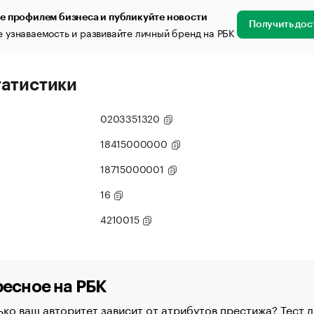
е профилем бизнеса и публикуйте новости
Получить дос
 узнаваемость и развивайте личный бренд на РБК
татистики
0203351320
18415000000
18715000001
16
4210015
есное на РБК
ко ваш авторитет зависит от атрибутов престижа? Тест д