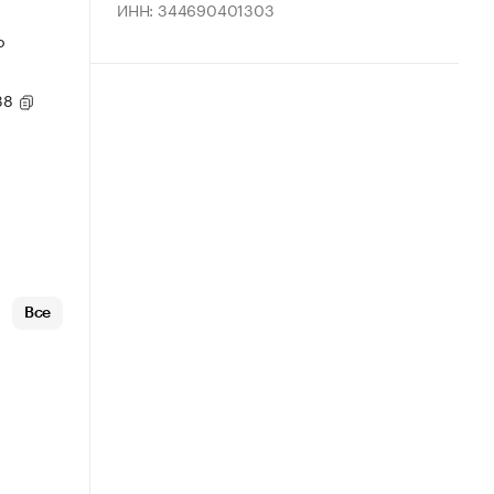
ИНН: 344690401303
о
 38
Все