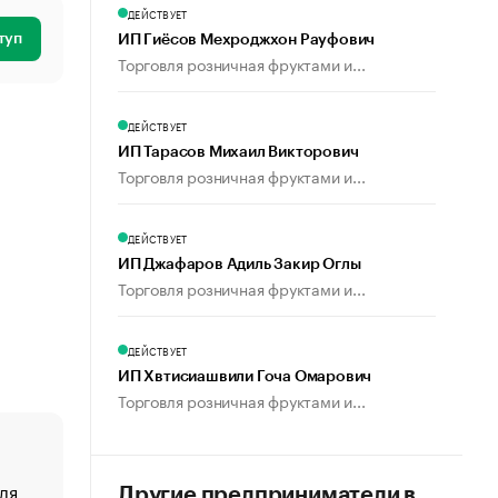
ДЕЙСТВУЕТ
туп
ИП Гиёсов Мехроджхон Рауфович
Торговля розничная фруктами и...
ДЕЙСТВУЕТ
ИП Тарасов Михаил Викторович
Торговля розничная фруктами и...
ДЕЙСТВУЕТ
ИП Джафаров Адиль Закир Оглы
Торговля розничная фруктами и...
ДЕЙСТВУЕТ
ИП Хвтисиашвили Гоча Омарович
Торговля розничная фруктами и...
ля
«От спорта тело стареет иначе». Как живет глава ко
Другие предприниматели в