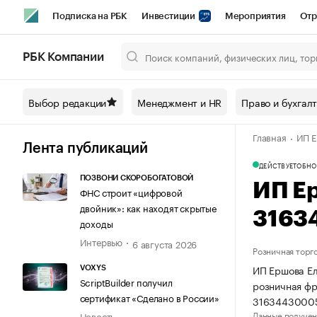
Подписка на РБК
Инвестиции
Мероприятия
Отр
Спорт
Школа управления РБК
РБК Образование
РБ
РБК Компании
Город
Стиль
Крипто
РБК Бизнес-среда
Дискусси
Выбор редакции
Менеджмент и HR
Право и бухгал
Спецпроекты СПб
Конференции СПб
Спецпроекты
Главная
ИП Е
Технологии и медиа
Финансы
Рынок наличной валют
Лента публикаций
ДЕЙСТВУЕТ
ОБНО
ПОЗВОНИ СКОРОБОГАТОВОЙ
ИП Е
ФНС строит «цифровой
двойник»: как находят скрытые
3163
доходы
Интервью
6 августа 2026
Розничная торг
ИП Ершова Ел
VOXYS
ScriptBuilder получил
розничная фр
сертификат «Сделано в России»
31634430005
Данные получен
Новость