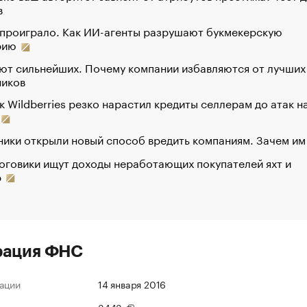
в
 проиграло. Как ИИ-агенты разрушают букмекерскую
рию
ют сильнейших. Почему компании избавляются от лучших
ников
к Wildberries резко нарастил кредиты селлерам до атак н
ики открыли новый способ вредить компаниям. Зачем им
оговики ищут доходы неработающих покупателей яхт и
р
рация ФНС
ации
14 января 2016