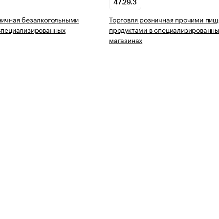
47.29.3
ничная безалкогольными
Торговля розничная прочими пи
специализированных
продуктами в специализированн
магазинах