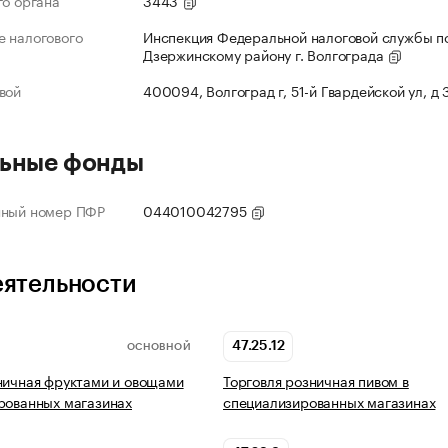
го органа
3443
 налогового
Инспекция Федеральной налоговой службы п
Дзержинскому району г. Волгограда
вой
400094, Волгоград г, 51-й Гвардейской ул, д
ьные фонды
нный номер ПФР
044010042795
еятельности
47.25.12
ОСНОВНОЙ
ничная фруктами и овощами
Торговля розничная пивом в
рованных магазинах
специализированных магазинах