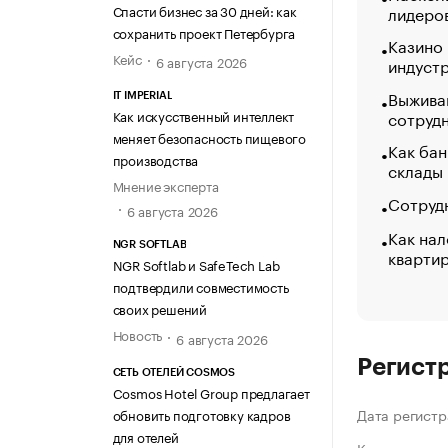
Спасти бизнес за 30 дней: как
лидеро
сохранить проект Петербурга
Казино
Кейс
6 августа 2026
индуст
Выжива
IT IMPERIAL
сотруд
Как искусственный интеллект
меняет безопасность пищевого
Как бан
производства
склады
Мнение эксперта
Сотрудн
6 августа 2026
Как нал
NGR SOFTLAB
кварти
NGR Softlab и SafeTech Lab
подтвердили совместимость
своих решений
Новость
6 августа 2026
Регист
СЕТЬ ОТЕЛЕЙ COSMOS
Cosmos Hotel Group предлагает
Дата регистр
обновить подготовку кадров
для отелей