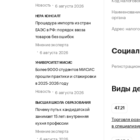
Код налогово
Новость
6 августа 2026
Наименование
органа
НЕРА КОНСАЛТ
Процедура импорта из стран
Адрес налого
ЕАЭС в РФ: порядок ввоза
товаров без ошибок
Мнение эксперта
Социал
6 августа 2026
УНИВЕРСИТЕТ МИСИС
Регистрацио
Более 9000 студентов МИСИС
прошли практики и стажировки
в 2025-2026 году
Виды д
Новость
6 августа 2026
ВЫСШАЯ ШКОЛА ОБРАЗОВАНИЯ
Почему путь к кандидатской
47.21
занимает 15 лет: внутренняя
Торговля роз
кухня профессии
в специализи
Мнение эксперта
6 августа 2026