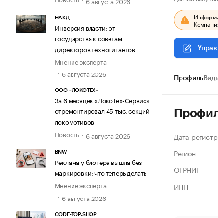
6 августа 2026
Информац
НАКД
Компания
Инверсия власти: от
государства к советам
директоров техногигантов
Управ
Мнение эксперта
6 августа 2026
Профиль
Виды
ООО «ЛОКОТЕХ»
За 6 месяцев «ЛокоТех-Сервис»
отремонтировал 45 тыс. секций
Профи
локомотивов
Новость
6 августа 2026
Дата регистр
Регион
BNW
Реклама у блогера вышла без
ОГРНИП
маркировки: что теперь делать
Мнение эксперта
ИНН
6 августа 2026
CODE-TOP.SHOP