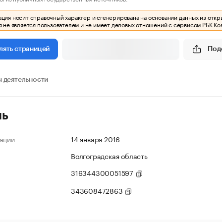
ия носит справочный характер и сгенерирована на основании данных из откр
 не является пользователем и не имеет деловых отношений с сервисом РБК Ко
Под
лять страницей
 деятельности
ль
ации
14 января 2016
Волгоградская область
316344300051597
343608472863