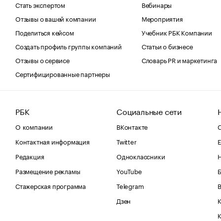
Стать экспертом
Вебинары
Отзывы о вашей компании
Мероприятия
Поделиться кейсом
Учебник РБК Компании
Создать профиль группы компаний
Статьи о бизнесе
Отзывы о сервисе
Словарь PR и маркетинга
Сертифицированные партнеры
РБК
Социальные сети
О компании
ВКонтакте
С
Контактная информация
Twitter
Е
Редакция
Одноклассники
Размещение рекламы
YouTube
Стажерская программа
Telegram
В
Дзен
К