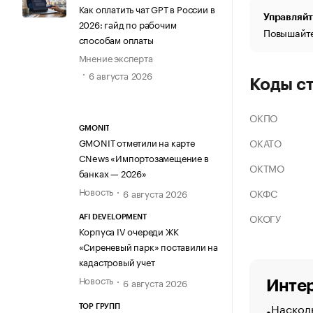
Как оплатить чат GPT в России в
Управляйт
2026: гайд по рабочим
Повышайте
способам оплаты
Мнение эксперта
6 августа 2026
Коды с
ОКПО
GMONIT
ОКАТО
GMONIT отметили на карте
CNews «Импортозамещение в
ОКТМО
банках — 2026»
Новость
ОКФС
6 августа 2026
ОКОГУ
AFI DEVELOPMENT
Корпуса IV очереди ЖК
«Сиреневый парк» поставили на
кадастровый учет
Новость
6 августа 2026
Интер
Насколь
ТОР ГРУПП