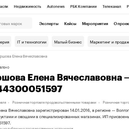
асли
Недвижимость
Autonews
РБК Компании
Телеканал
Р
К Курсы
РБК Life
Тренды
Визионеры
Национальные проекты
Эксперты
Кейсы
Мероприятия
О прое
онный клуб
Исследования
Кредитные рейтинги
Франшизы
Г
терия
IT и технологии
Малый бизнес
Маркетинг и прода
Проверка контрагентов
Политика
Экономика
Бизнес
ршова Елена Вячеславовна
ы
ВЛЕНО
ршова Елена Вячеславовна
44300051597
овля
Розничная торговля продовольственными товарами
Розничная торг
ена Вячеславовна зарегистрирован 14.01.2016, в регионе — Волгог
уктами и овощами в специализированных магазинах. ИП присвое
1597.
ы из публичных государственных источников.