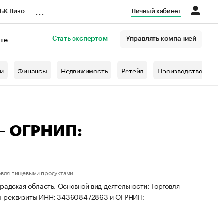
...
БК Вино
Личный кабинет
Стать экспертом
Управлять компанией
кте
азета
жи
Финансы
Недвижимость
Ретейл
Производство
 — ОГРНИП:
овля пищевыми продуктами
радская область. Основной вид деятельности: Торговля
ны реквизиты ИНН: 343608472863 и ОГРНИП: