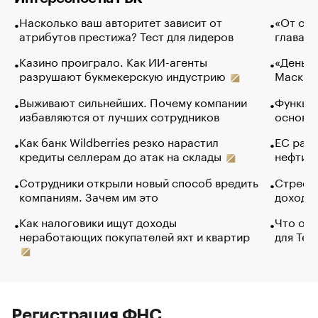
Насколько ваш авторитет зависит от
«От спо
атрибутов престижа? Тест для лидеров
глава к
Казино проиграло. Как ИИ-агенты
«Деньги
разрушают букмекерскую индустрию
Маск в 
Выживают сильнейших. Почему компании
Функции
избавляются от лучших сотрудников
основ э
Как банк Wildberries резко нарастил
ЕС раз
кредиты селлерам до атак на склады
нефти —
Сотрудники открыли новый способ вредить
Стресс 
компаниям. Зачем им это
доходов
Как налоговики ищут доходы
Что обв
неработающих покупателей яхт и квартир
для Tel
Регистрация ФНС