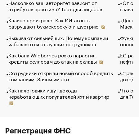
Насколько ваш авторитет зависит от
«От спо
атрибутов престижа? Тест для лидеров
глава к
Казино проиграло. Как ИИ-агенты
«Деньги
разрушают букмекерскую индустрию
Маск в 
Выживают сильнейших. Почему компании
Функции
избавляются от лучших сотрудников
основ э
Как банк Wildberries резко нарастил
ЕС раз
кредиты селлерам до атак на склады
нефти —
Сотрудники открыли новый способ вредить
Стресс 
компаниям. Зачем им это
доходов
Как налоговики ищут доходы
Что обв
неработающих покупателей яхт и квартир
для Tel
Регистрация ФНС