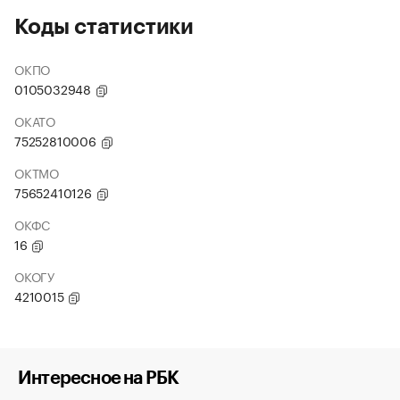
Коды статистики
ОКПО
0105032948
ОКАТО
75252810006
ОКТМО
75652410126
ОКФС
16
ОКОГУ
4210015
Интересное на РБК