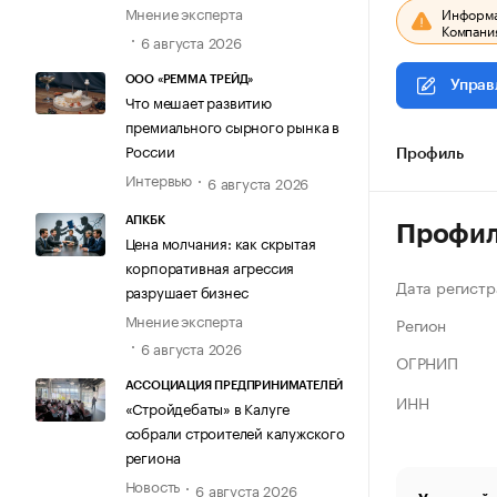
Мнение эксперта
Информац
Компания
6 августа 2026
ООО «РЕММА ТРЕЙД»
Управ
Что мешает развитию
премиального сырного рынка в
России
Профиль
Интервью
6 августа 2026
АПКБК
Профи
Цена молчания: как скрытая
корпоративная агрессия
Дата регистр
разрушает бизнес
Мнение эксперта
Регион
6 августа 2026
ОГРНИП
АССОЦИАЦИЯ ПРЕДПРИНИМАТЕЛЕЙ
ИНН
«Стройдебаты» в Калуге
собрали строителей калужского
региона
Новость
6 августа 2026