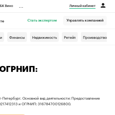
...
БК Вино
Личный кабинет
Стать экспертом
Управлять компанией
кте
азета
жи
Финансы
Недвижимость
Ретейл
Производство
 ОГРНИП:
т-Петербург. Основной вид деятельности: Предоставление
80217412313 и ОГРНИП: 316784700126800.