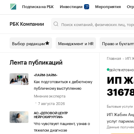
Подписка на РБК
Инвестиции
Мероприятия
Отр
Спорт
Школа управления РБК
РБК Образование
РБ
РБК Компании
Город
Стиль
Крипто
РБК Бизнес-среда
Дискусси
Выбор редакции
Менеджмент и HR
Право и бухгал
Спецпроекты СПб
Конференции СПб
Спецпроекты
Главная
ИП Ж
Технологии и медиа
Финансы
Рынок наличной валют
Лента публикаций
ДЕЙСТВУЕТ
ОБНО
«ЛАЙМ-ЗАЙМ»
ИП Ж
Как подготовиться к дебютному
публичному выступлению
3167
Мнение эксперта
7 августа 2026
Бытовые услуги
ИП Жабин Анд
АО «ДЕЛОВОЙ ЦЕНТР
НЕЙРОХИРУРГИИ»
услуг парикм
Что чувствует пациент, узнав о
Данные получен
тяжелом диагнозе