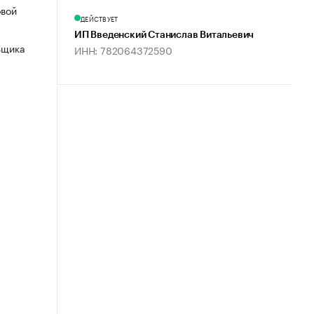
овой
ДЕЙСТВУЕТ
ИП Введенский Станислав Витальевич
ьщика
ИНН: 782064372590