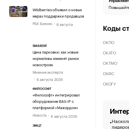
Управляйт
Повышайте
Wildberries объявил о новых
мерах поддержки продавцов
РБК Бизнес
6 августа
Коды с
ОКПО
SMARENT
Цена парковки: как новые
ОКАТО
нормативы изменят рынок
ОКТМО
новостроек
Мнение эксперта
ОКФС
6 августа 2026
ОКОГУ
ФИЛОСОФТ
«Философт» интегрировал
оборудование BAS-IP с
платформой «Мажордом»
Интер
Новость
6 августа 2026
Насколь
лидеро
ЭМЦТ