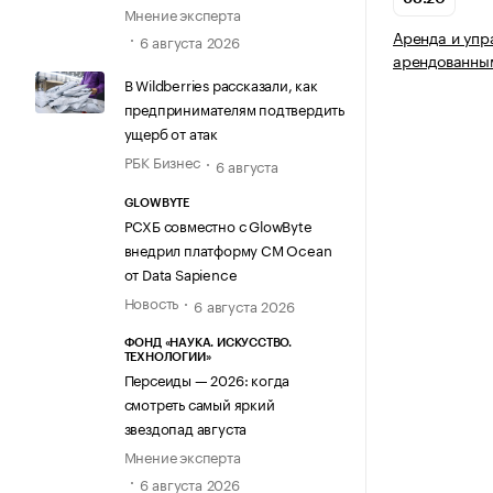
Мнение эксперта
Аренда и упр
6 августа 2026
арендованны
В Wildberries рассказали, как
предпринимателям подтвердить
ущерб от атак
РБК Бизнес
6 августа
GLOWBYTE
РСХБ совместно с GlowByte
внедрил платформу CM Ocean
от Data Sapience
Новость
6 августа 2026
ФОНД «НАУКА. ИСКУССТВО.
ТЕХНОЛОГИИ»
Персеиды — 2026: когда
смотреть самый яркий
звездопад августа
Мнение эксперта
6 августа 2026