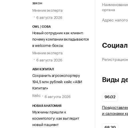
закон
Наименование
органа
Мнение эксперта
6 августа 2026
Адрес налого
OWL | СОВА
Новый сотрудник как клиент:
почему компании вкладываются
в welcome-боксы
Социал
Мнение эксперта
Регистрацио
6 августа 2026
АВИ КЭПИТАЛ
Сохранить агроэкспортеру
Виды д
194,5 млн рублей: кейс «АВИ
Кэпитал»
Кейс
6 августа 2026
96.02
Предоставлен
НОВАЯ АНАТОМИЯ
Мужчины пришли к
и салонами к
косметологу: как выглядит
новый пациент
68.20