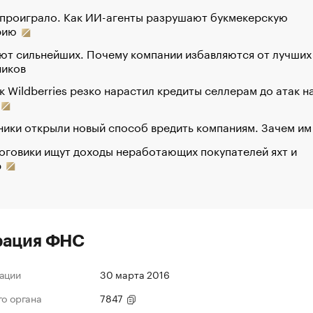
 проиграло. Как ИИ-агенты разрушают букмекерскую
рию
ют сильнейших. Почему компании избавляются от лучших
ников
к Wildberries резко нарастил кредиты селлерам до атак н
ики открыли новый способ вредить компаниям. Зачем им
оговики ищут доходы неработающих покупателей яхт и
р
рация ФНС
ации
30 марта 2016
го органа
7847