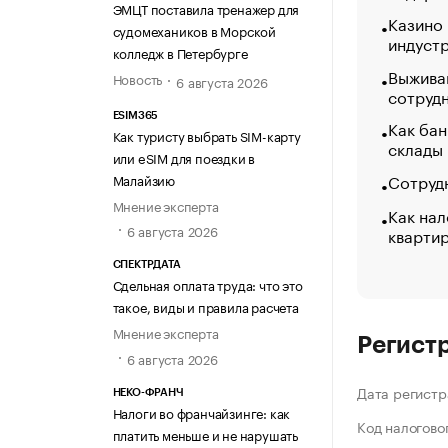
ЭМЦТ поставила тренажер для
Казино
судомехаников в Морской
индуст
колледж в Петербурге
Выжива
Новость
6 августа 2026
сотруд
ESIM365
Как бан
Как туристу выбрать SIM-карту
склады
или eSIM для поездки в
Сотрудн
Малайзию
Мнение эксперта
Как нал
6 августа 2026
кварти
СПЕКТРДАТА
Сдельная оплата труда: что это
такое, виды и правила расчета
Мнение эксперта
Регист
6 августа 2026
Дата регистр
НЕКО-ФРАНЧ
Налоги во франчайзинге: как
Код налогово
платить меньше и не нарушать