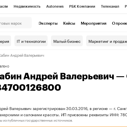
асли
Недвижимость
Autonews
РБК Компании
Телеканал
Р
К Курсы
РБК Life
Тренды
Визионеры
Национальные проекты
Эксперты
Кейсы
Мероприятия
О прое
онный клуб
Исследования
Кредитные рейтинги
Франшизы
Г
терия
IT и технологии
Малый бизнес
Маркетинг и прода
Проверка контрагентов
Политика
Экономика
Бизнес
абин Андрей Валерьевич
ы
ВЛЕНО
абин Андрей Валерьевич —
84700126800
рей Валерьевич зарегистрирован 30.03.2016, в регионе — г. Санк
ахерскими и салонами красоты. ИП присвоены реквизиты ИНН: 7
ы из публичных государственных источников.