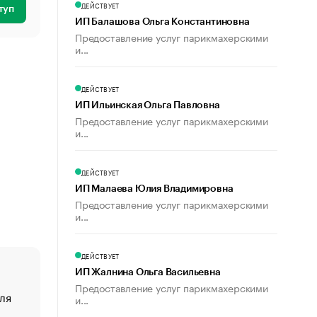
ДЕЙСТВУЕТ
туп
ИП Балашова Ольга Константиновна
Предоставление услуг парикмахерскими
и...
ДЕЙСТВУЕТ
ИП Ильинская Ольга Павловна
Предоставление услуг парикмахерскими
и...
ДЕЙСТВУЕТ
ИП Малаева Юлия Владимировна
Предоставление услуг парикмахерскими
и...
ДЕЙСТВУЕТ
ИП Жалнина Ольга Васильевна
Предоставление услуг парикмахерскими
ля
«От спорта тело стареет иначе». Как живет глава ко
и...
создавшей GTA