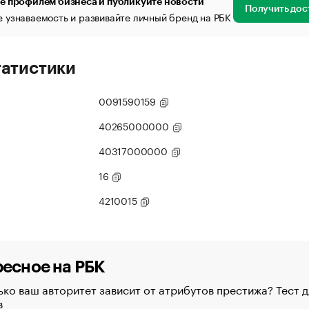
е профилем бизнеса и публикуйте новости
Получить дос
 узнаваемость и развивайте личный бренд на РБК
татистики
0091590159
40265000000
40317000000
16
4210015
есное на РБК
ко ваш авторитет зависит от атрибутов престижа? Тест д
в