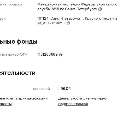
 налогового
Межрайонная инспекция Федеральной налог
службы №15 по Санкт-Петербургу
вой
191124, Санкт-Петербург г, Красного Текстил
ул, д 10-12 лит.О
ьные фонды
нный номер СФР
1131283689
еятельности
96.04
ОСНОВНОЙ
ие услуг парикмахерскими
Деятельность физкультурно-
расоты
оздоровительная