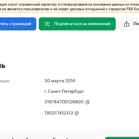
ия носит справочный характер и сгенерирована на основании данных из откр
 не является пользователем и не имеет деловых отношений с сервисом РБК Ко
Подписаться на изменения
По
лять страницей
ль
ации
30 марта 2016
г. Санкт-Петербург
316784700126800
780217412313