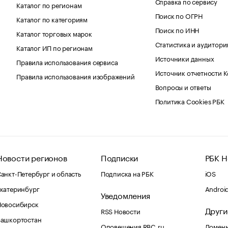
Справка по сервису
Каталог по регионам
Поиск по ОГРН
Каталог по категориям
Поиск по ИНН
Каталог торговых марок
Статистика и аудитори
Каталог ИП по регионам
Источники данных
Правила использования сервиса
Источник отчетности 
Правила использования изображений
Вопросы и ответы
Политика Cookies РБК
Новости регионов
Подписки
РБК Н
анкт-Петербург и область
Подписка на РБК
iOS
катеринбург
Androi
Уведомления
Новосибирск
Други
RSS Новости
Башкортостан
Оповещения RBC.ru
Домены