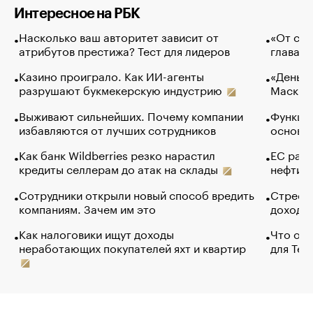
Интересное на РБК
Насколько ваш авторитет зависит от
«От спо
атрибутов престижа? Тест для лидеров
глава к
Казино проиграло. Как ИИ-агенты
«Деньги
разрушают букмекерскую индустрию
Маск в 
Выживают сильнейших. Почему компании
Функции
избавляются от лучших сотрудников
основ э
Как банк Wildberries резко нарастил
ЕС раз
кредиты селлерам до атак на склады
нефти —
Сотрудники открыли новый способ вредить
Стресс 
компаниям. Зачем им это
доходов
Как налоговики ищут доходы
Что обв
неработающих покупателей яхт и квартир
для Tel