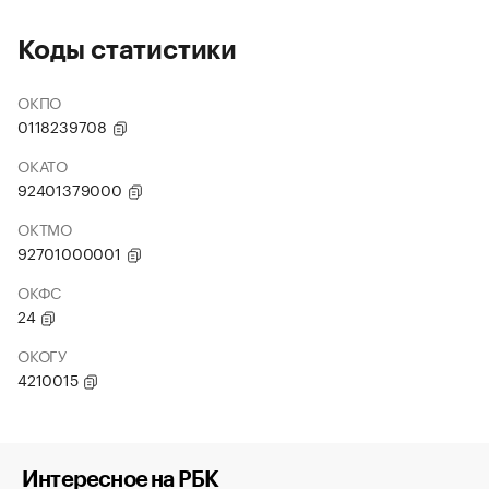
Коды статистики
ОКПО
0118239708
ОКАТО
92401379000
ОКТМО
92701000001
ОКФС
24
ОКОГУ
4210015
Интересное на РБК