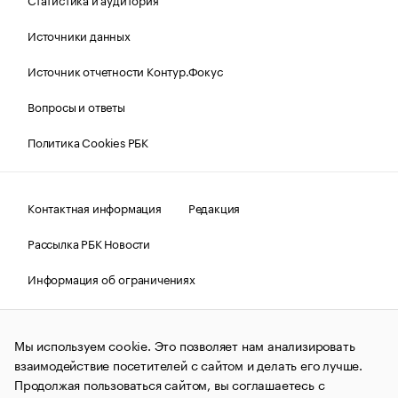
Источники данных
Источник отчетности Контур.Фокус
Вопросы и ответы
Политика Cookies РБК
Контактная информация
Редакция
Рассылка РБК Новости
Информация об ограничениях
Правовая информация
О соблюдении авторских прав
Мы используем cookie. Это позволяет нам анализировать
© АО «РОСБИЗНЕСКОНСАЛТИНГ»,
1995–2026.
Сообщения
и материалы информационного агентства «РБК»
взаимодействие посетителей с сайтом и делать его лучше.
(зарегистрировано Федеральной службой по надзору в сфере
Продолжая пользоваться сайтом, вы соглашаетесь с
связи, информационных технологий и массовых