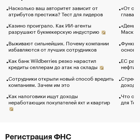
Насколько ваш авторитет зависит от
«От спо
атрибутов престижа? Тест для лидеров
глава к
Казино проиграло. Как ИИ-агенты
«Деньги
разрушают букмекерскую индустрию
Маск в 
Выживают сильнейших. Почему компании
Функции
избавляются от лучших сотрудников
основ э
Как банк Wildberries резко нарастил
ЕС раз
кредиты селлерам до атак на склады
нефти —
Сотрудники открыли новый способ вредить
Стресс 
компаниям. Зачем им это
доходов
Как налоговики ищут доходы
Что обв
неработающих покупателей яхт и квартир
для Tel
Регистрация ФНС