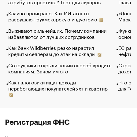
атрибутов престижа? Тест для лидеров
глава к
Казино проиграло. Как ИИ-агенты
«Деньги
разрушают букмекерскую индустрию
Маск в 
Выживают сильнейших. Почему компании
Функции
избавляются от лучших сотрудников
основ э
Как банк Wildberries резко нарастил
ЕС раз
кредиты селлерам до атак на склады
нефти —
Сотрудники открыли новый способ вредить
Стресс 
компаниям. Зачем им это
доходов
Как налоговики ищут доходы
Что обв
неработающих покупателей яхт и квартир
для Tel
Регистрация ФНС
Дата регистрации