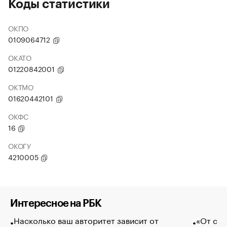
Коды статистики
ОКПО
0109064712
ОКАТО
01220842001
ОКТМО
01620442101
ОКФС
16
ОКОГУ
4210005
Интересное на РБК
Насколько ваш авторитет зависит от
«От спо