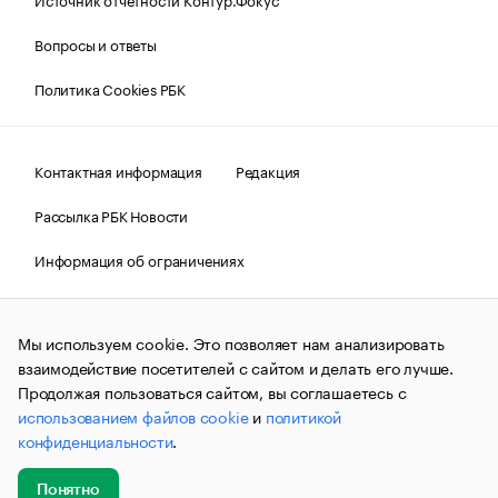
Вопросы и ответы
Политика Cookies РБК
Контактная информация
Редакция
Рассылка РБК Новости
Информация об ограничениях
Правовая информация
О соблюдении авторских прав
Мы используем cookie. Это позволяет нам анализировать
© АО «РОСБИЗНЕСКОНСАЛТИНГ»,
1995–2026.
Сообщения
и материалы информационного агентства «РБК»
взаимодействие посетителей с сайтом и делать его лучше.
(зарегистрировано Федеральной службой по надзору в сфере
Продолжая пользоваться сайтом, вы соглашаетесь с
связи, информационных технологий и массовых
использованием файлов cookie
и
политикой
коммуникаций (Роскомнадзор) 09.12.2015 за номером ИА
№ФС77-63848) сопровождаются пометкой «РБК». Отдельные
конфиденциальности
.
публикации могут содержать информацию,
не предназначенную для пользователей
до 18 лет.
companycardsfeedback@rbc.ru
Понятно