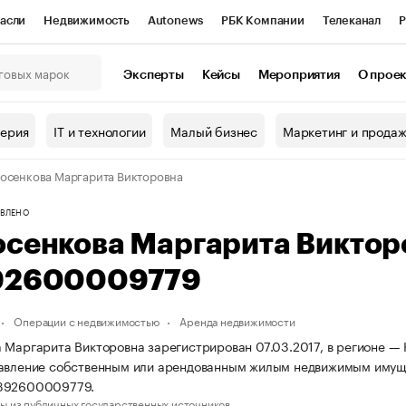
асли
Недвижимость
Autonews
РБК Компании
Телеканал
Р
К Курсы
РБК Life
Тренды
Визионеры
Национальные проекты
Эксперты
Кейсы
Мероприятия
О прое
онный клуб
Исследования
Кредитные рейтинги
Франшизы
Г
терия
IT и технологии
Малый бизнес
Маркетинг и прода
Проверка контрагентов
Политика
Экономика
Бизнес
осенкова Маргарита Викторовна
ы
ВЛЕНО
осенкова Маргарита Викто
92600009779
Операции с недвижимостью
Аренда недвижимости
 Маргарита Викторовна зарегистрирован 07.03.2017, в регионе — 
равление собственным или арендованным жилым недвижимым имущ
392600009779.
ы из публичных государственных источников.