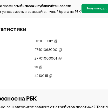
е профилем бизнеса и публикуйте новости
Получить дос
 узнаваемость и развивайте личный бренд на РБК
татистики
0111069912
27401368000
27701000001
16
4210015
есное на РБК
ко ваш авторитет зависит от атрибутов престижа? Тест д