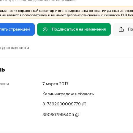
ия носит справочный характер и сгенерирована на основании данных из откр
 не является пользователем и не имеет деловых отношений с сервисом РБК Ко
Подписаться на изменения
По
лять страницей
 деятельности
ль
ации
7 марта 2017
Калининградская область
317392600009779
390607996405