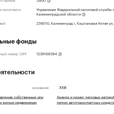
го органа
3900
 налогового
Управление Федеральной налоговой службы 
Калининградской области
вой
236010, Калининград г, Каштановая Аллея ул,
ьные фонды
нный номер СФР
1239168394
еятельности
77.11
ОСНОВНОЙ
авление собственным или
Аренда и лизинг легковых автомо
м жилым недвижимым
легких автотранспортных средст