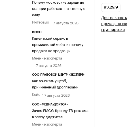
Почему московские зарядные
станции работают не в полную
93.29.9
силу
Деятельность
Интервью
7 августа 2026
прочая, не в
группировки
RICCHE
Клиентский сервис в
премиальной мебели: почему
продают не продавцы
Мнение эксперта
7 августа 2026
ООО ПРАВОВОЙ ЦЕНТР «ЭКСПЕРТ»
Как взыскать ущерб,
причиненный дропперами
Кейс
7 августа 2026
ООО «МЕДИА-ДОКТОР»
Зачем FMCG-бренду ТВ-реклама
в эпоху диджитал
Мнение эксперта