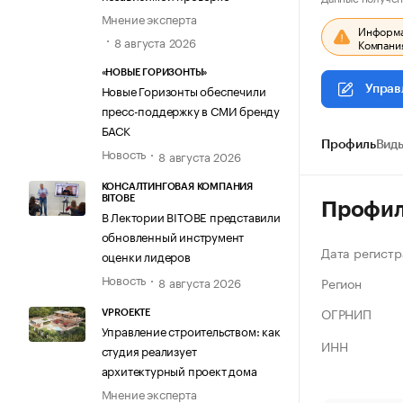
Мнение эксперта
Информац
8 августа 2026
Компания
«НОВЫЕ ГОРИЗОНТЫ»
Новые Горизонты обеспечили
Управ
пресс-поддержку в СМИ бренду
БАСК
Профиль
Виды
Новость
8 августа 2026
КОНСАЛТИНГОВАЯ КОМПАНИЯ
BITOBE
Профи
В Лектории BITOBE представили
обновленный инструмент
Дата регистр
оценки лидеров
Новость
Регион
8 августа 2026
ОГРНИП
VPROEKTE
Управление строительством: как
ИНН
студия реализует
архитектурный проект дома
Мнение эксперта