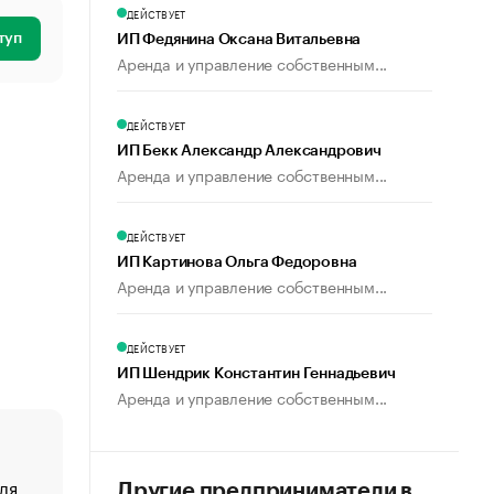
ДЕЙСТВУЕТ
туп
ИП Федянина Оксана Витальевна
Аренда и управление собственным...
ДЕЙСТВУЕТ
ИП Бекк Александр Александрович
Аренда и управление собственным...
ДЕЙСТВУЕТ
ИП Картинова Ольга Федоровна
Аренда и управление собственным...
ДЕЙСТВУЕТ
ИП Шендрик Константин Геннадьевич
Аренда и управление собственным...
ля
«От спорта тело стареет иначе». Как живет глава ко
Другие предприниматели в