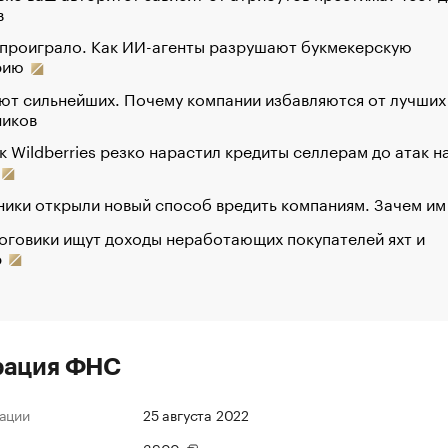
в
 проиграло. Как ИИ-агенты разрушают букмекерскую
рию
ют сильнейших. Почему компании избавляются от лучших
ников
к Wildberries резко нарастил кредиты селлерам до атак н
ики открыли новый способ вредить компаниям. Зачем им
оговики ищут доходы неработающих покупателей яхт и
р
рация ФНС
ации
25 августа 2022