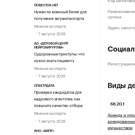
Код налогово
ПОВЕСТОК.НЕТ
Наименование
Нужен ли военный билет для
органа
получения загранпаспорта
Мнение эксперта
Адрес налого
7 августа 2026
АО «ДЕЛОВОЙ ЦЕНТР
Социал
НЕЙРОХИРУРГИИ»
Судорожные приступы: что
нужно знать пациенту
Регистрацио
Мнение эксперта
7 августа 2026
Виды д
СПЕКТРДАТА
Проверка кандидатов для
кадрового агентства: как
повысить качество отбора
68.20.1
Мнение эксперта
Аренда и упр
7 августа 2026
арендованны
имуществом
АНО «АИПР»