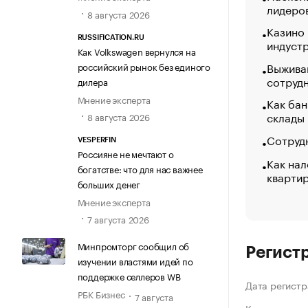
лидеро
8 августа 2026
Казино
RUSSIFICATION.RU
индуст
Как Volkswagen вернулся на
Выжива
российский рынок без единого
сотруд
дилера
Мнение эксперта
Как бан
склады
8 августа 2026
Сотрудн
VESPERFIN
Россияне не мечтают о
Как нал
богатстве: что для нас важнее
кварти
больших денег
Мнение эксперта
7 августа 2026
Минпромторг сообщил об
Регист
изучении властями идей по
поддержке селлеров WB
Дата регистр
РБК Бизнес
7 августа