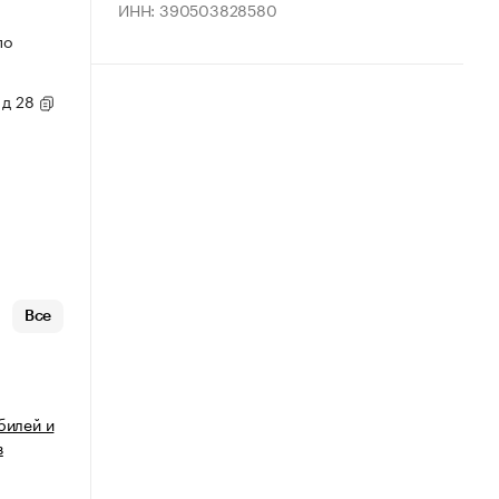
ИНН: 390503828580
по
 д 28
Все
билей и
в