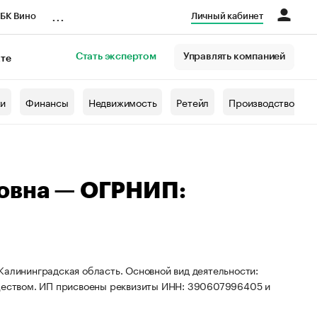
...
БК Вино
Личный кабинет
Стать экспертом
Управлять компанией
кте
азета
жи
Финансы
Недвижимость
Ретейл
Производство
ровна — ОГРНИП:
Калининградская область. Основной вид деятельности:
еством. ИП присвоены реквизиты ИНН: 390607996405 и