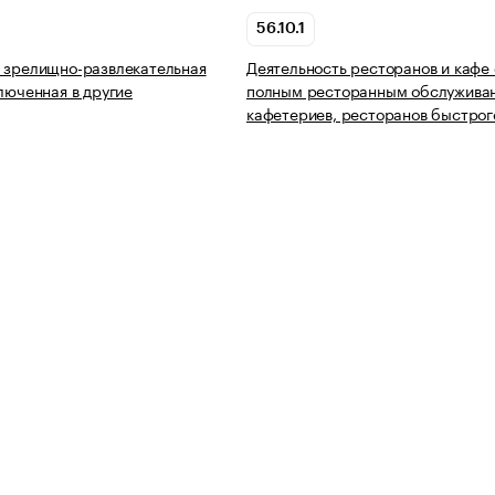
56.10.1
 зрелищно-развлекательная
Деятельность ресторанов и кафе 
ключенная в другие
полным ресторанным обслужива
кафетериев, ресторанов быстрог