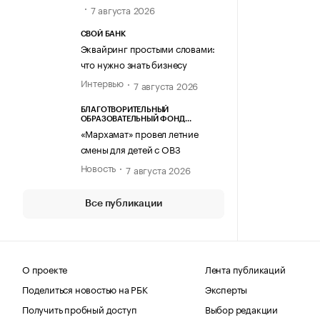
7 августа 2026
СВОЙ БАНК
Эквайринг простыми словами:
что нужно знать бизнесу
Интервью
7 августа 2026
БЛАГОТВОРИТЕЛЬНЫЙ
ОБРАЗОВАТЕЛЬНЫЙ ФОНД
«МАРХАМАТ»
«Мархамат» провел летние
смены для детей с ОВЗ
Новость
7 августа 2026
Все публикации
О проекте
Лента публикаций
Поделиться новостью на РБК
Эксперты
Получить пробный доступ
Выбор редакции