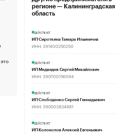
создавшей GTA
регионе — Калининградская
«Деньги будут не нужны»: что рассказал Маск в инт
область
Economist
Функции менеджмента: пять ключевых основ эффект
ДЕЙСТВУЕТ
управления
ИП Сироткина Тамара Ильинична
а
ЕС разрешил конфискацию российской нефти — чем
ИНН: 391400250250
Москва
 это
Стресс обеспеченных людей: почему рост доходов 
ДЕЙСТВУЕТ
счастья
ИП Медведев Сергей Михайлович
Что обвинения против Павла Дурова значат для Tele
ИНН: 390700156094
пользователей
ДЕЙСТВУЕТ
ИП Слободенко Сергей Геннадьевич
ИНН: 390503824881
ДЕЙСТВУЕТ
ИП Колоколов Алексей Евгеньевич