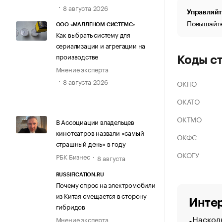
8 августа 2026
Управляйт
Повышайте
ООО «МАЛЛЕНОМ СИСТЕМС»
Как выбрать систему для
сериализации и агрегации на
производстве
Коды с
Мнение эксперта
8 августа 2026
ОКПО
ОКАТО
ОКТМО
В Ассоциации владельцев
кинотеатров назвали «самый
ОКФС
страшный день» в году
ОКОГУ
РБК Бизнес
8 августа
RUSSIFICATION.RU
Почему спрос на электромобили
из Китая смещается в сторону
Интер
гибридов
Насколь
Мнение эксперта