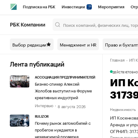
Подписка на РБК
Инвестиции
Мероприятия
Отр
Спорт
Школа управления РБК
РБК Образование
РБ
РБК Компании
Город
Стиль
Крипто
РБК Бизнес-среда
Дискусси
Выбор редакции
Менеджмент и HR
Право и бухгал
Спецпроекты СПб
Конференции СПб
Спецпроекты
Главная
ИП К
Технологии и медиа
Финансы
Рынок наличной валют
Лента публикаций
ДЕЙСТВУЕТ
ОБНО
АССОЦИАЦИЯ ПРЕДПРИНИМАТЕЛЕЙ
ИП К
Бизнес-спикер Алексей
Жолобов выступил на Форуме
3173
креативных индустрий
Интервью
8 августа 2026
Недвижимость
ИП Косенкова
RULIZOR
Почему рынок автомобилей с
Аренда и уп
пробегом нуждается в
ОГРНИП: 317
независимой проверке
Данные получен