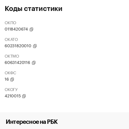
Коды статистики
ОКПО
0118420674
ОКАТО
60231820010
ОКТМО
60631420116
ОКФС
16
ОКОГУ
4210015
Интересное на РБК