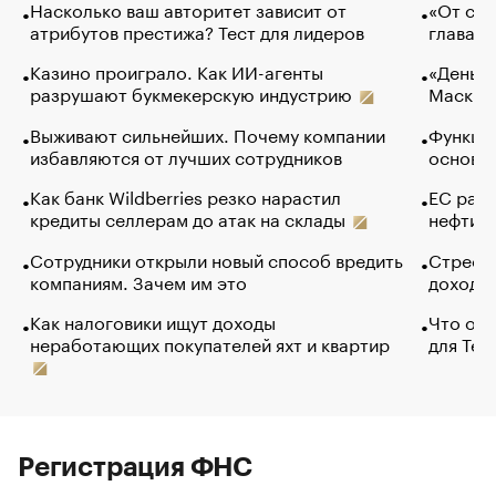
Насколько ваш авторитет зависит от
«От спо
атрибутов престижа? Тест для лидеров
глава к
Казино проиграло. Как ИИ-агенты
«Деньги
разрушают букмекерскую индустрию
Маск в 
Выживают сильнейших. Почему компании
Функции
избавляются от лучших сотрудников
основ э
Как банк Wildberries резко нарастил
ЕС раз
кредиты селлерам до атак на склады
нефти —
Сотрудники открыли новый способ вредить
Стресс 
компаниям. Зачем им это
доходов
Как налоговики ищут доходы
Что обв
неработающих покупателей яхт и квартир
для Tel
Регистрация ФНС