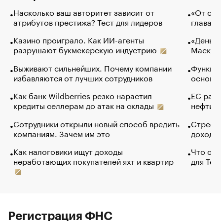
Насколько ваш авторитет зависит от
«От спо
атрибутов престижа? Тест для лидеров
глава к
Казино проиграло. Как ИИ-агенты
«Деньги
разрушают букмекерскую индустрию
Маск в 
Выживают сильнейших. Почему компании
Функции
избавляются от лучших сотрудников
основ э
Как банк Wildberries резко нарастил
ЕС раз
кредиты селлерам до атак на склады
нефти —
Сотрудники открыли новый способ вредить
Стресс 
компаниям. Зачем им это
доходов
Как налоговики ищут доходы
Что обв
неработающих покупателей яхт и квартир
для Tel
Регистрация ФНС