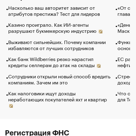
Насколько ваш авторитет зависит от
«От спо
атрибутов престижа? Тест для лидеров
глава к
Казино проиграло. Как ИИ-агенты
«Деньги
разрушают букмекерскую индустрию
Маск в 
Выживают сильнейших. Почему компании
Функции
избавляются от лучших сотрудников
основ э
Как банк Wildberries резко нарастил
ЕС раз
кредиты селлерам до атак на склады
нефти —
Сотрудники открыли новый способ вредить
Стресс 
компаниям. Зачем им это
доходов
Как налоговики ищут доходы
Что обв
неработающих покупателей яхт и квартир
для Tel
Регистрация ФНС