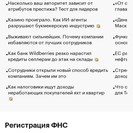
Насколько ваш авторитет зависит от
«От спо
атрибутов престижа? Тест для лидеров
глава к
Казино проиграло. Как ИИ-агенты
«Деньги
разрушают букмекерскую индустрию
Маск в 
Выживают сильнейших. Почему компании
Функции
избавляются от лучших сотрудников
основ э
Как банк Wildberries резко нарастил
ЕС раз
кредиты селлерам до атак на склады
нефти —
Сотрудники открыли новый способ вредить
Стресс 
компаниям. Зачем им это
доходов
Как налоговики ищут доходы
Что обв
неработающих покупателей яхт и квартир
для Tel
Регистрация ФНС