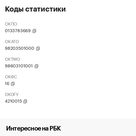
Коды статистики
ОКПО
0133783669
ОКАТО
98203501000
ОКТМО
98603101001
ОКФС
16
ОКОГУ
4210015
Интересное на РБК