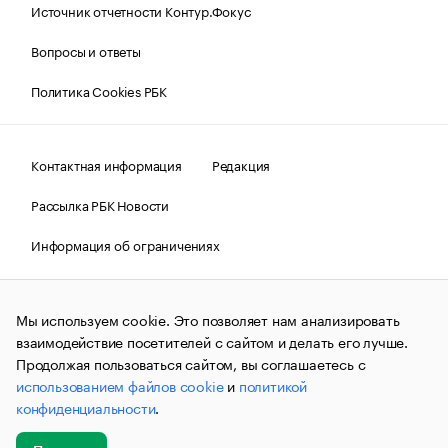
Источник отчетности Контур.Фокус
Вопросы и ответы
Политика Cookies РБК
Контактная информация
Редакция
Рассылка РБК Новости
Информация об ограничениях
Правовая информация
О соблюдении авторских прав
Мы используем cookie. Это позволяет нам анализировать
© АО «РОСБИЗНЕСКОНСАЛТИНГ»,
1995–2026.
Сообщения
и материалы информационного агентства «РБК»
взаимодействие посетителей с сайтом и делать его лучше.
(зарегистрировано Федеральной службой по надзору в сфере
Продолжая пользоваться сайтом, вы соглашаетесь с
связи, информационных технологий и массовых
использованием файлов cookie
и
политикой
коммуникаций (Роскомнадзор) 09.12.2015 за номером ИА
№ФС77-63848) сопровождаются пометкой «РБК». Отдельные
конфиденциальности
.
публикации могут содержать информацию,
не предназначенную для пользователей