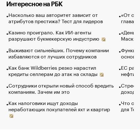
Интересное на РБК
Насколько ваш авторитет зависит от
«От спо
атрибутов престижа? Тест для лидеров
глава к
Казино проиграло. Как ИИ-агенты
«Деньги
разрушают букмекерскую индустрию
Маск в 
Выживают сильнейших. Почему компании
Функции
избавляются от лучших сотрудников
основ э
Как банк Wildberries резко нарастил
ЕС раз
кредиты селлерам до атак на склады
нефти —
Сотрудники открыли новый способ вредить
Стресс 
компаниям. Зачем им это
доходов
Как налоговики ищут доходы
Что обв
неработающих покупателей яхт и квартир
для Tel